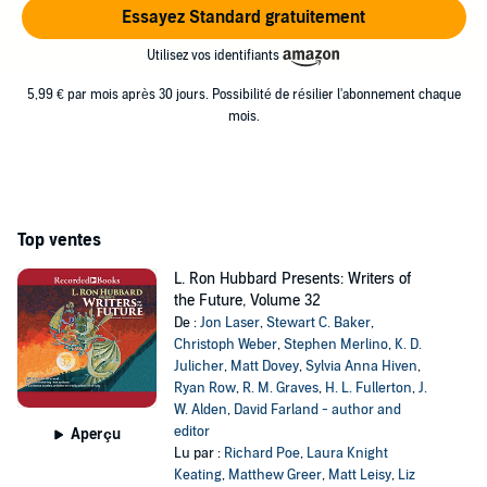
Essayez Standard gratuitement
Utilisez vos identifiants
5,99 € par mois après 30 jours. Possibilité de résilier l'abonnement chaque
mois.
Top ventes
L. Ron Hubbard Presents: Writers of
the Future, Volume 32
De :
Jon Laser
,
Stewart C. Baker
,
Christoph Weber
,
Stephen Merlino
,
K. D.
Julicher
,
Matt Dovey
,
Sylvia Anna Hiven
,
Ryan Row
,
R. M. Graves
,
H. L. Fullerton
,
J.
W. Alden
,
David Farland - author and
editor
Aperçu
Lu par :
Richard Poe
,
Laura Knight
Keating
,
Matthew Greer
,
Matt Leisy
,
Liz