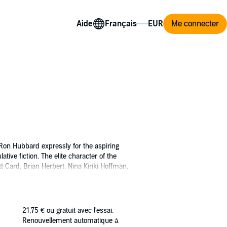
Aide
Me connecter
 Ron Hubbard expressly for the aspiring
tive fiction. The elite character of the
 Card, Brian Herbert, Nina Kiriki Hoffman,
rth. Since its inception, the contest has
 Award has also earned its place alongside
ce.
21,75 €
ou gratuit avec l'essai.
ad the accompanying PDF to see the
Renouvellement automatique à