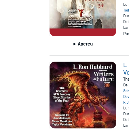
Lu 
Tod
Dur
Dat
Lan
Pas
Aperçu
L.
V
The
De 
Sti
De
R. 
Lu 
Dur
Dat
Lan