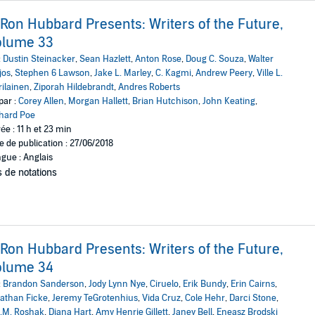
 Ron Hubbard Presents: Writers of the Future,
olume 33
:
Dustin Steinacker
,
Sean Hazlett
,
Anton Rose
,
Doug C. Souza
,
Walter
jos
,
Stephen 6 Lawson
,
Jake L. Marley
,
C. Kagmi
,
Andrew Peery
,
Ville L.
ilainen
,
Ziporah Hildebrandt
,
Andres Roberts
par :
Corey Allen
,
Morgan Hallett
,
Brian Hutchison
,
John Keating
,
hard Poe
ée : 11 h et 23 min
e de publication : 27/06/2018
gue : Anglais
 de notations
 Ron Hubbard Presents: Writers of the Future,
olume 34
:
Brandon Sanderson
,
Jody Lynn Nye
,
Ciruelo
,
Erik Bundy
,
Erin Cairns
,
athan Ficke
,
Jeremy TeGrotenhius
,
Vida Cruz
,
Cole Hehr
,
Darci Stone
,
.M. Roshak
,
Diana Hart
,
Amy Henrie Gillett
,
Janey Bell
,
Eneasz Brodski