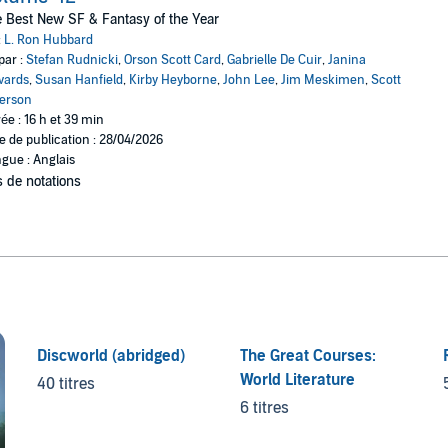
 Best New SF & Fantasy of the Year
:
L. Ron Hubbard
par :
Stefan Rudnicki
,
Orson Scott Card
,
Gabrielle De Cuir
,
Janina
wards
,
Susan Hanfield
,
Kirby Heyborne
,
John Lee
,
Jim Meskimen
,
Scott
erson
ée : 16 h et 39 min
e de publication : 28/04/2026
gue : Anglais
 de notations
Discworld (abridged)
The Great Courses:
World Literature
40 titres
6 titres