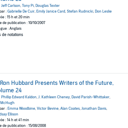
:
Jeff Carlson
,
Tony Pi
,
Douglas Texter
par :
Gabrielle De Cuir
,
Emily Janice Card
,
Stefan Rudnicki
,
Don Leslie
ée : 15 h et 20 min
e de publication : 10/10/2007
gue : Anglais
 de notations
 Ron Hubbard Presents Writers of the Future,
olume 24
:
Phillip Edward Kaldon
,
J. Kathleen Cheney
,
David Parish-Whittaker
,
n McHugh
par :
Emma Woodbine
,
Victor Bevine
,
Alan Coates
,
Jonathan Davis
,
dsay Ellison
ée : 14 h et 41 min
e de publication : 15/08/2008