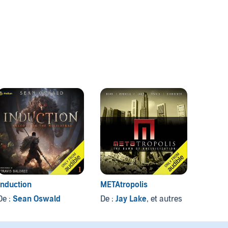
Induction
METAtropolis
Infinit
De :
Sean Oswald
De :
Jay Lake
, et autres
De :
M.