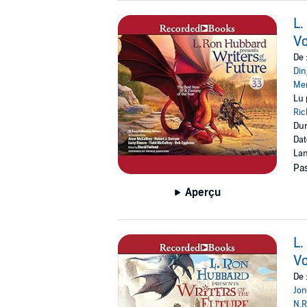
L.
V
De 
Din
Mer
Lu 
Ric
Dur
Dat
Lan
Pas
Aperçu
L.
V
De 
Jon
N.R