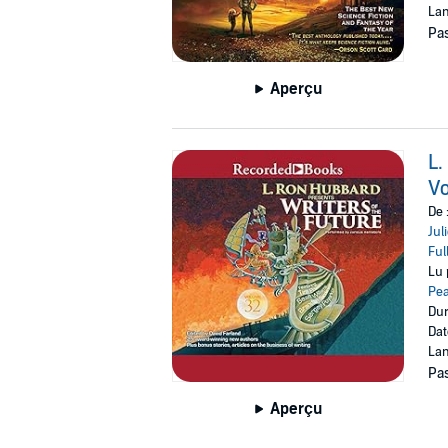
Lan
Pas
Aperçu
L.
V
De 
Jul
Ful
Lu 
Pe
Dur
Dat
Lan
Pas
Aperçu