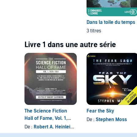
Dans la toile du temps
3 titres
Livre 1 dans une autre série
The Science Fiction
Fear the Sky
Hall of Fame, Vol. 1,
De :
Stephen Moss
1929-1964
De :
Robert A. Heinlein
, et autres