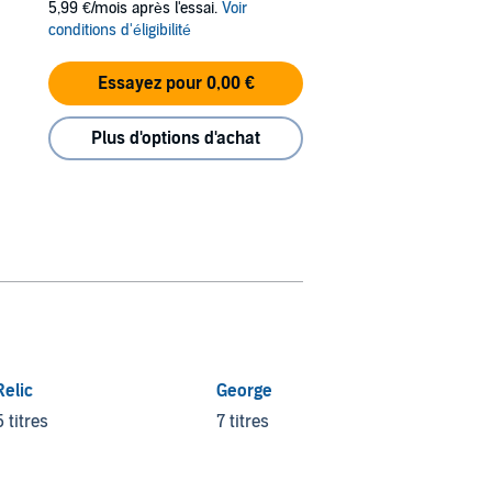
5,99 €/mois après l'essai.
Voir
conditions d'éligibilité
Essayez pour 0,00 €
Plus d'options d'achat
Relic
George
Infinit
5 titres
7 titres
4 titre