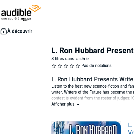
L. Ron Hubbard Presents
8 titres dans la série
Pas de notations
L. Ron Hubbard Presents Write
Listen to the best new science-fiction and fa
writer, Writers of the Future has become the m
contest is evident from the roster of judges:
Eric Kotani, Anne McCaffrey, Larry Niven, Fred
Afficher plus
helped place more than 250 novels and 2,500 
the Hugo and Nebula awards in the triad of sp
L.
The stories are illustrated by budding new ar
V
illustrations.