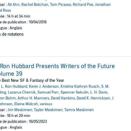
par :
Ali Ahn
,
Rachel Botchan
,
Tom Picasso
,
Richard Poe
,
Jonathan
d Ross
ée : 14 h et 34 min
e de publication : 10/04/2018
gue : Anglais
 de notations
 Ron Hubbard Presents Writers of the Future
olume 39
 Best New SF & Fantasy of the Year
:
L. Ron Hubbard
,
Kevin J. Anderson
,
Kristine Kathryn Rusch
,
S. M.
rling
,
Lazarus Chernik
,
Samuel Parr
,
Spencer Sekulin
,
L. H. Davis
,
von Bohm
,
Arthur H. Manners
,
David Hankins
,
David K. Henrickson
,
J.
Johnson
,
Elaine Midcoh
,
various
par :
Jim Meskimen
,
Taylor Meskimen
,
Tamra Meskimen
ée : 18 h et 20 min
e de publication : 16/05/2023
gue : Anglais