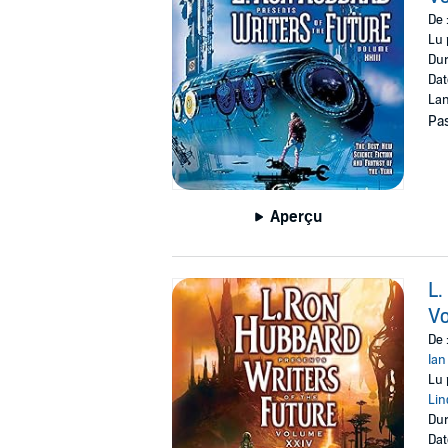
De 
©2007 Galaxy Press (P)2007 Audible Inc.
Lu 
Dur
Dat
Lan
Pas
Aperçu
L.
V
De 
Ia
Lu 
Lin
Dur
Dat