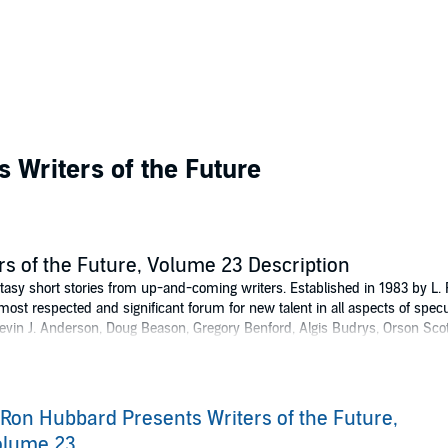
 Writers of the Future
rs of the Future, Volume 23 Description
ntasy short stories from up-and-coming writers. Established in 1983 by L.
ost respected and significant forum for new talent in all aspects of specula
 Kevin J. Anderson, Doug Beason, Gregory Benford, Algis Budrys, Orson Scott
erik Pohl, Jerry Pournelle, Tim Powers, Robert Silverberg, and K. D. Wentwo
short stories on bookshelves around the world. The Writers of the Future
eculative fiction's most prestigious acknowledgements of literary excellen
 Ron Hubbard Presents Writers of the Future,
tists, all winners of the annual Illustrators of the Future Contest. Downlo
olume 23