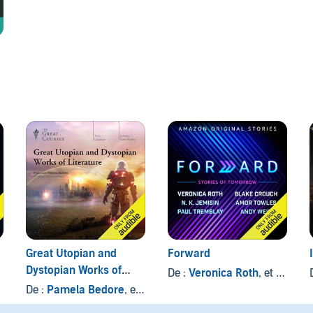
Great Utopian and
Forward
Dystopian Works of
De :
Veronica Roth
, et autres
Literature
De :
Pamela Bedore
, et autres