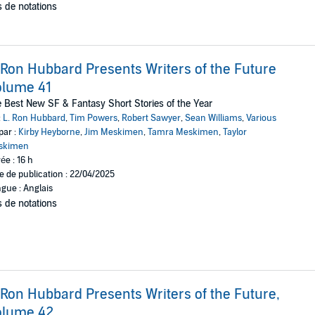
 de notations
 Ron Hubbard Presents Writers of the Future
olume 41
 Best New SF & Fantasy Short Stories of the Year
:
L. Ron Hubbard
,
Tim Powers
,
Robert Sawyer
,
Sean Williams
,
Various
par :
Kirby Heyborne
,
Jim Meskimen
,
Tamra Meskimen
,
Taylor
skimen
ée : 16 h
e de publication : 22/04/2025
gue : Anglais
 de notations
 Ron Hubbard Presents Writers of the Future,
olume 42