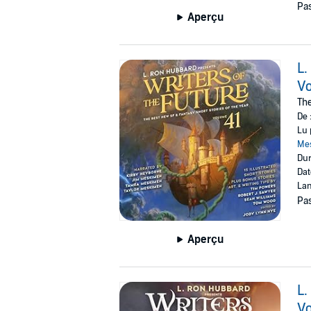
Pas
Aperçu
L.
V
The
De 
Lu 
Me
Dur
Dat
Lan
Pas
Aperçu
L.
V