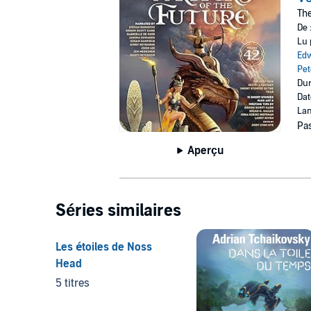
The
De 
Lu 
Ed
Pet
Dur
Dat
Lan
Pas
Aperçu
Séries similaires
Les étoiles de Noss
Head
5 titres