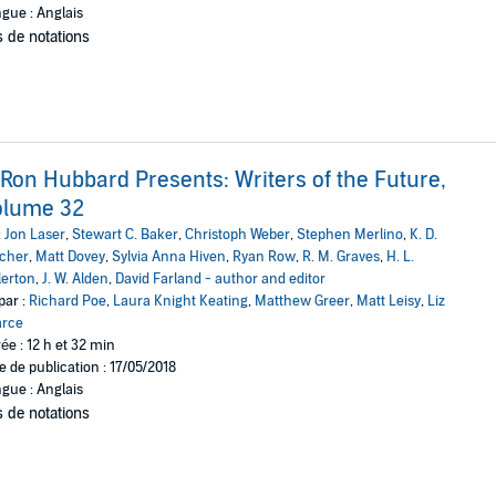
gue : Anglais
 de notations
 Ron Hubbard Presents: Writers of the Future,
olume 32
:
Jon Laser
,
Stewart C. Baker
,
Christoph Weber
,
Stephen Merlino
,
K. D.
icher
,
Matt Dovey
,
Sylvia Anna Hiven
,
Ryan Row
,
R. M. Graves
,
H. L.
lerton
,
J. W. Alden
,
David Farland - author and editor
par :
Richard Poe
,
Laura Knight Keating
,
Matthew Greer
,
Matt Leisy
,
Liz
arce
ée : 12 h et 32 min
e de publication : 17/05/2018
gue : Anglais
 de notations