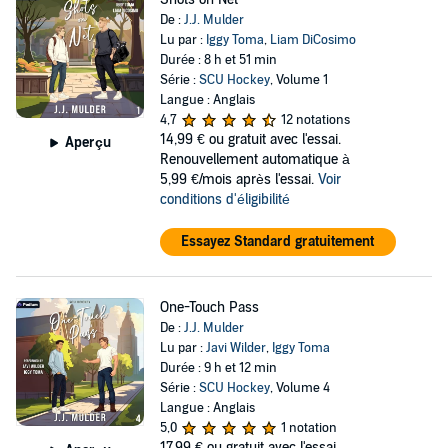
De :
J.J. Mulder
Lu par :
Iggy Toma
,
Liam DiCosimo
Durée : 8 h et 51 min
Série :
SCU Hockey
, Volume 1
Langue : Anglais
4,7
12 notations
14,99 €
ou gratuit avec l'essai.
Aperçu
Renouvellement automatique à
5,99 €/mois après l'essai.
Voir
conditions d'éligibilité
Essayez Standard gratuitement
One-Touch Pass
De :
J.J. Mulder
Lu par :
Javi Wilder
,
Iggy Toma
Durée : 9 h et 12 min
Série :
SCU Hockey
, Volume 4
Langue : Anglais
5,0
1 notation
17,99 €
ou gratuit avec l'essai.