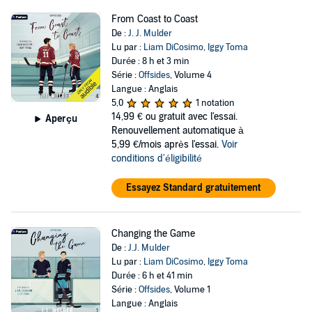
From Coast to Coast
De :
J. J. Mulder
Lu par :
Liam DiCosimo
,
Iggy Toma
Durée : 8 h et 3 min
Série :
Offsides
, Volume 4
Langue : Anglais
5,0
1 notation
14,99 €
ou gratuit avec l'essai.
Aperçu
Renouvellement automatique à
5,99 €/mois après l'essai.
Voir
conditions d'éligibilité
Essayez Standard gratuitement
Changing the Game
De :
J.J. Mulder
Lu par :
Liam DiCosimo
,
Iggy Toma
Durée : 6 h et 41 min
Série :
Offsides
, Volume 1
Langue : Anglais