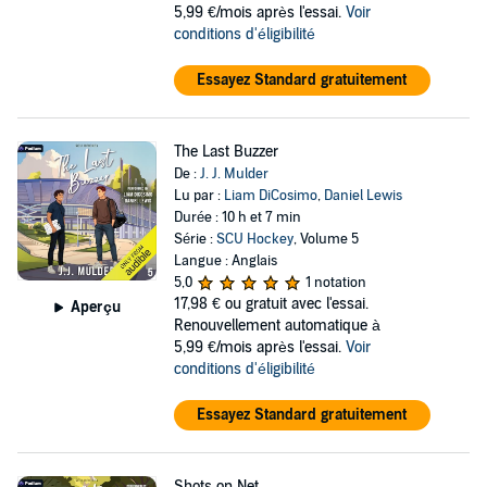
5,99 €/mois après l'essai.
Voir
conditions d'éligibilité
Essayez Standard gratuitement
The Last Buzzer
De :
J. J. Mulder
Lu par :
Liam DiCosimo
,
Daniel Lewis
Durée : 10 h et 7 min
Série :
SCU Hockey
, Volume 5
Langue : Anglais
5,0
1 notation
17,98 €
ou gratuit avec l'essai.
Aperçu
Renouvellement automatique à
5,99 €/mois après l'essai.
Voir
conditions d'éligibilité
Essayez Standard gratuitement
Shots on Net