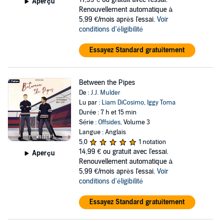
Aperçu
Renouvellement automatique à
5,99 €/mois après l'essai.
Voir
conditions d'éligibilité
Essayez Standard gratuitement
Between the Pipes
De :
J.J. Mulder
Lu par :
Liam DiCosimo
,
Iggy Toma
Durée : 7 h et 15 min
Série :
Offsides
, Volume 3
Langue : Anglais
5,0
1 notation
14,99 €
ou gratuit avec l'essai.
Aperçu
Renouvellement automatique à
5,99 €/mois après l'essai.
Voir
conditions d'éligibilité
Essayez Standard gratuitement