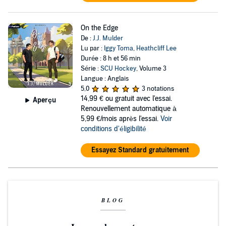
On the Edge
De :
J.J. Mulder
Lu par :
Iggy Toma
,
Heathcliff Lee
Durée : 8 h et 56 min
Série :
SCU Hockey
, Volume 3
Langue : Anglais
5,0
3 notations
14,99 €
ou gratuit avec l'essai.
Aperçu
Renouvellement automatique à
5,99 €/mois après l'essai.
Voir
conditions d'éligibilité
Essayez Standard gratuitement
BLOG