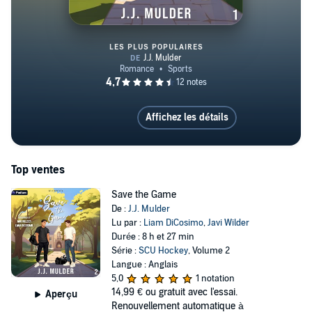
LES PLUS POPULAIRES
Shots on Net
Affichez les détails
Top ventes
Save the Game
De :
J.J. Mulder
Lu par :
Liam DiCosimo
,
Javi Wilder
Durée : 8 h et 27 min
Série :
SCU Hockey
, Volume 2
Langue : Anglais
5,0
1 notation
14,99 €
ou gratuit avec l'essai.
Aperçu
Renouvellement automatique à