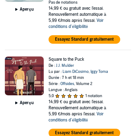
Pas de notations
14,99 €
ou gratuit avec l'essai.
Aperçu
Renouvellement automatique à
5,99 €/mois après l'essai.
Voir
conditions d'éligibilité
Essayez Standard gratuitement
Square to the Puck
De :
J.J. Mulder
Lu par :
Liam DiCosimo
,
Iggy Toma
Durée : 7 h et 18 min
Série :
Offsides
, Volume 2
Langue : Anglais
5,0
1 notation
14,99 €
ou gratuit avec l'essai.
Aperçu
Renouvellement automatique à
5,99 €/mois après l'essai.
Voir
conditions d'éligibilité
Essayez Standard gratuitement