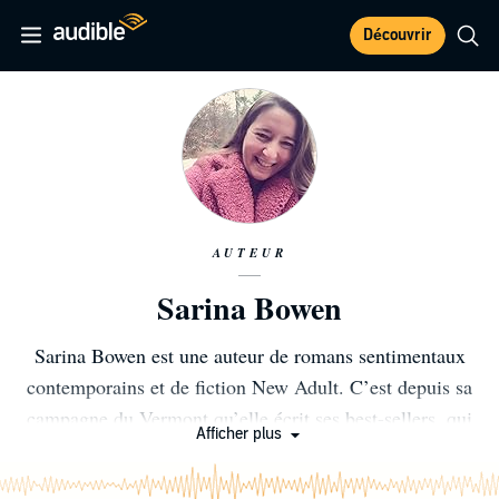
Découvrir
AUTEUR
Sarina Bowen
Sarina Bowen est une auteur de romans sentimentaux
contemporains et de fiction New Adult. C’est depuis sa
campagne du Vermont qu’elle écrit ses best-sellers, qui
Afficher plus
figurent au classement du USA Today. Les histoires
d’amour de ses séries Ivy Years et Brooklyn Bruisers se