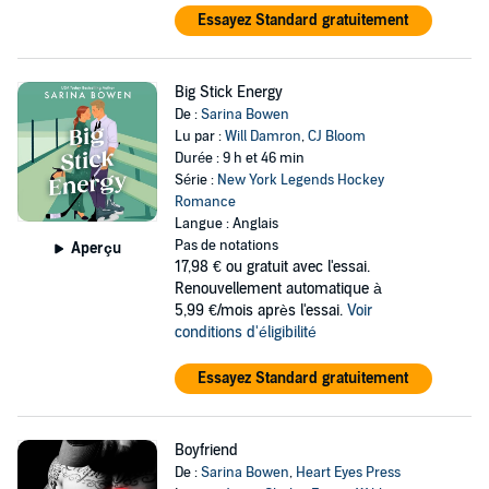
Essayez Standard gratuitement
Big Stick Energy
De :
Sarina Bowen
Lu par :
Will Damron
,
CJ Bloom
Durée : 9 h et 46 min
Série :
New York Legends Hockey
Romance
Langue : Anglais
Pas de notations
Aperçu
17,98 €
ou gratuit avec l'essai.
Renouvellement automatique à
5,99 €/mois après l'essai.
Voir
conditions d'éligibilité
Essayez Standard gratuitement
Boyfriend
De :
Sarina Bowen
,
Heart Eyes Press