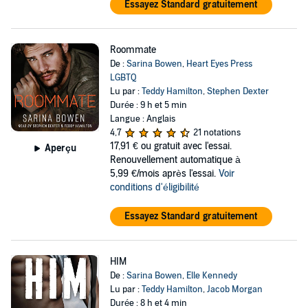
Essayez Standard gratuitement
Roommate
De :
Sarina Bowen
,
Heart Eyes Press
LGBTQ
Lu par :
Teddy Hamilton
,
Stephen Dexter
Durée : 9 h et 5 min
Langue : Anglais
4,7
21 notations
17,91 €
ou gratuit avec l'essai.
Aperçu
Renouvellement automatique à
5,99 €/mois après l'essai.
Voir
conditions d'éligibilité
Essayez Standard gratuitement
HIM
De :
Sarina Bowen
,
Elle Kennedy
Lu par :
Teddy Hamilton
,
Jacob Morgan
Durée : 8 h et 4 min