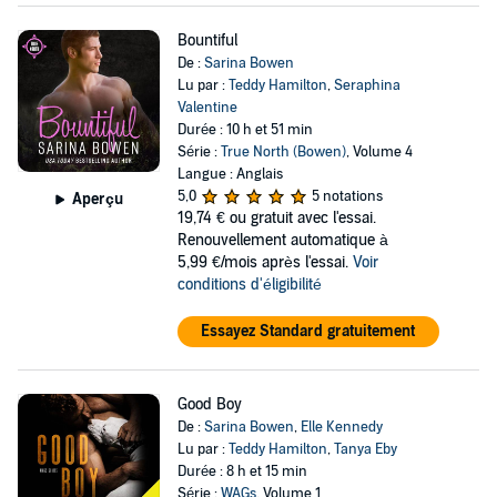
Bountiful
De :
Sarina Bowen
Lu par :
Teddy Hamilton
,
Seraphina
Valentine
Durée : 10 h et 51 min
Série :
True North (Bowen)
, Volume 4
Langue : Anglais
5,0
5 notations
Aperçu
19,74 €
ou gratuit avec l'essai.
Renouvellement automatique à
5,99 €/mois après l'essai.
Voir
conditions d'éligibilité
Essayez Standard gratuitement
Good Boy
De :
Sarina Bowen
,
Elle Kennedy
Lu par :
Teddy Hamilton
,
Tanya Eby
Durée : 8 h et 15 min
Série :
WAGs
, Volume 1