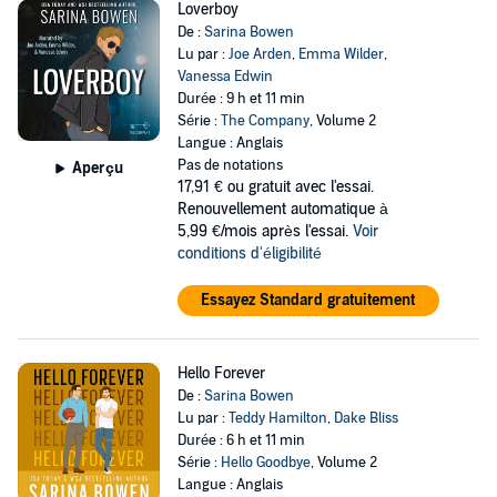
Loverboy
De :
Sarina Bowen
Lu par :
Joe Arden
,
Emma Wilder
,
Vanessa Edwin
Durée : 9 h et 11 min
Série :
The Company
, Volume 2
Langue : Anglais
Pas de notations
Aperçu
17,91 €
ou gratuit avec l'essai.
Renouvellement automatique à
5,99 €/mois après l'essai.
Voir
conditions d'éligibilité
Essayez Standard gratuitement
Hello Forever
De :
Sarina Bowen
Lu par :
Teddy Hamilton
,
Dake Bliss
Durée : 6 h et 11 min
Série :
Hello Goodbye
, Volume 2
Langue : Anglais