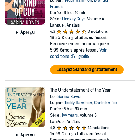
Lu par :
Teddy Hamilton
,
Brandon
Francis
Durée : 8 h et 10 min
Série :
Hockey Guys
, Volume 4
Langue : Anglais
4,3
3 notations
Aperçu
18,85 €
ou gratuit avec l'essai.
Renouvellement automatique à
5,99 €/mois après l'essai.
Voir
conditions d'éligibilité
Essayez Standard gratuitement
The Understatement of the Year
De :
Sarina Bowen
Lu par :
Teddy Hamilton
,
Christian Fox
Durée : 8 h et 50 min
Série :
Ivy Years
, Volume 3
Langue : Anglais
4,8
14 notations
14,99 €
ou gratuit avec l'essai.
Aperçu