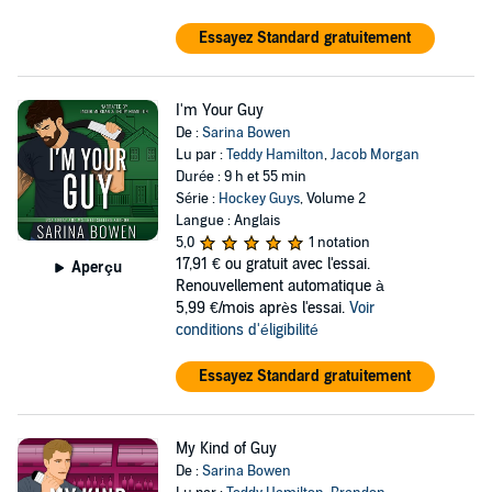
Essayez Standard gratuitement
I'm Your Guy
De :
Sarina Bowen
Lu par :
Teddy Hamilton
,
Jacob Morgan
Durée : 9 h et 55 min
Série :
Hockey Guys
, Volume 2
Langue : Anglais
5,0
1 notation
17,91 €
ou gratuit avec l'essai.
Aperçu
Renouvellement automatique à
5,99 €/mois après l'essai.
Voir
conditions d'éligibilité
Essayez Standard gratuitement
My Kind of Guy
De :
Sarina Bowen