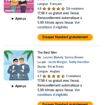
Langue : Français
4,6
124 notations
17,98 €
ou gratuit avec l'essai.
Renouvellement automatique à
Aperçu
5,99 €/mois après l'essai.
Voir
conditions d'éligibilité
Essayez Standard gratuitement
The Best Men
De :
Lauren Blakely
,
Sarina Bowen
Lu par :
Jacob Morgan
,
Teddy Hamilton
Durée : 9 h et 9 min
Langue : Anglais
4,7
3 notations
17,98 €
ou gratuit avec l'essai.
Renouvellement automatique à
Aperçu
5,99 €/mois après l'essai.
Voir
conditions d'éligibilité
Essayez Standard gratuitement