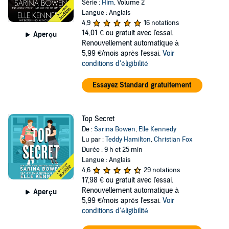
Série :
Him
, Volume 2
Langue : Anglais
4,9
16 notations
14,01 €
ou gratuit avec l'essai.
Aperçu
Renouvellement automatique à
5,99 €/mois après l'essai.
Voir
conditions d'éligibilité
Essayez Standard gratuitement
Top Secret
De :
Sarina Bowen
,
Elle Kennedy
Lu par :
Teddy Hamilton
,
Christian Fox
Durée : 9 h et 25 min
Langue : Anglais
4,6
29 notations
17,98 €
ou gratuit avec l'essai.
Renouvellement automatique à
Aperçu
5,99 €/mois après l'essai.
Voir
conditions d'éligibilité