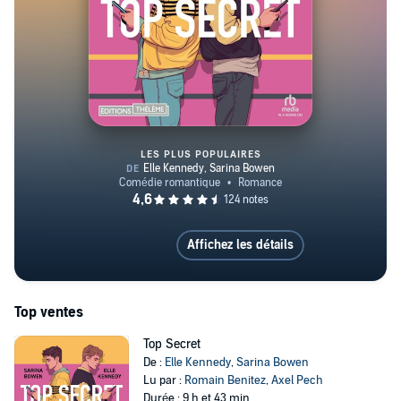
LES PLUS POPULAIRES
Top Secret
Affichez les détails
Top ventes
Top Secret
De :
Elle Kennedy
,
Sarina Bowen
Lu par :
Romain Benitez
,
Axel Pech
Durée : 9 h et 43 min