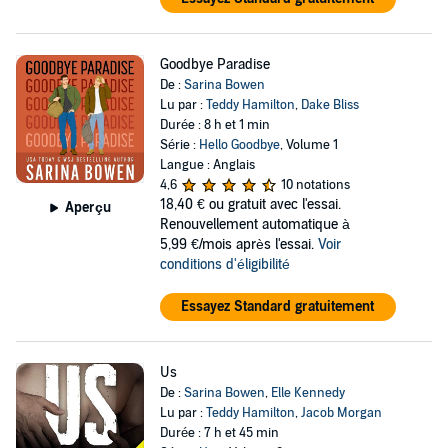
Goodbye Paradise
De :
Sarina Bowen
Lu par :
Teddy Hamilton
,
Dake Bliss
Durée : 8 h et 1 min
Série :
Hello Goodbye
, Volume 1
Langue : Anglais
4,6
10 notations
18,40 €
ou gratuit avec l'essai.
Aperçu
Renouvellement automatique à
5,99 €/mois après l'essai.
Voir
conditions d'éligibilité
Essayez Standard gratuitement
Us
De :
Sarina Bowen
,
Elle Kennedy
Lu par :
Teddy Hamilton
,
Jacob Morgan
Durée : 7 h et 45 min