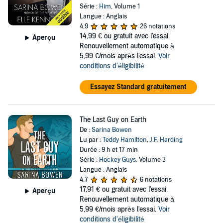
Série :
Him
, Volume 1
Langue : Anglais
4,9
26 notations
14,99 €
ou gratuit avec l'essai.
Aperçu
Renouvellement automatique à
5,99 €/mois après l'essai.
Voir
conditions d'éligibilité
Essayez Standard gratuitement
The Last Guy on Earth
De :
Sarina Bowen
Lu par :
Teddy Hamilton
,
J.F. Harding
Durée : 9 h et 17 min
Série :
Hockey Guys
, Volume 3
Langue : Anglais
4,7
6 notations
17,91 €
ou gratuit avec l'essai.
Aperçu
Renouvellement automatique à
5,99 €/mois après l'essai.
Voir
conditions d'éligibilité