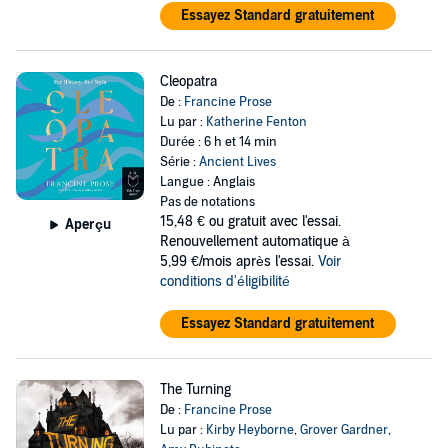
Essayez Standard gratuitement
Cleopatra
De :
Francine Prose
Lu par :
Katherine Fenton
Durée : 6 h et 14 min
Série :
Ancient Lives
Langue : Anglais
Pas de notations
15,48 €
ou gratuit avec l'essai.
Aperçu
Renouvellement automatique à
5,99 €/mois après l'essai.
Voir
conditions d'éligibilité
Essayez Standard gratuitement
The Turning
De :
Francine Prose
Lu par :
Kirby Heyborne
,
Grover Gardner
,