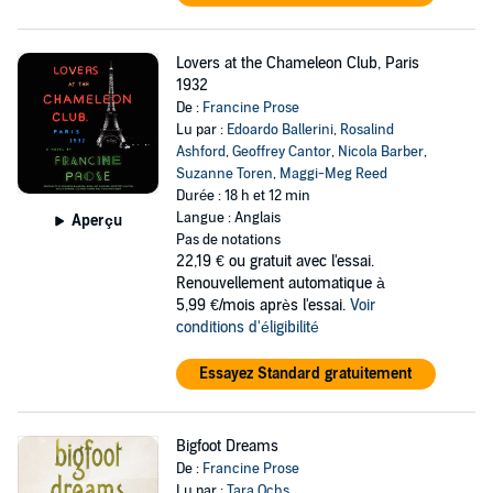
Lovers at the Chameleon Club, Paris
1932
De :
Francine Prose
Lu par :
Edoardo Ballerini
,
Rosalind
Ashford
,
Geoffrey Cantor
,
Nicola Barber
,
Suzanne Toren
,
Maggi-Meg Reed
Durée : 18 h et 12 min
Langue : Anglais
Aperçu
Pas de notations
22,19 €
ou gratuit avec l'essai.
Renouvellement automatique à
5,99 €/mois après l'essai.
Voir
conditions d'éligibilité
Essayez Standard gratuitement
Bigfoot Dreams
De :
Francine Prose
Lu par :
Tara Ochs