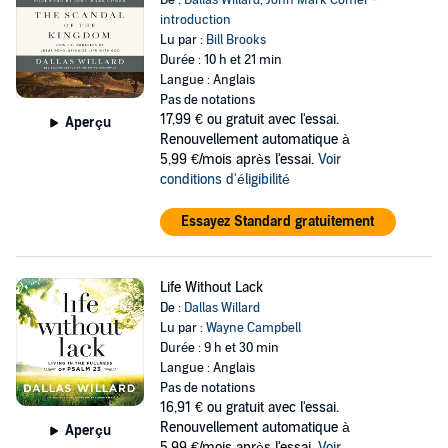
De :
Dallas Willard
,
John Mark Comer -
introduction
Lu par :
Bill Brooks
Durée : 10 h et 21 min
Langue : Anglais
Pas de notations
17,99 €
ou gratuit avec l'essai.
Aperçu
Renouvellement automatique à
5,99 €/mois après l'essai.
Voir
conditions d'éligibilité
Essayez Standard gratuitement
Life Without Lack
De :
Dallas Willard
Lu par :
Wayne Campbell
Durée : 9 h et 30 min
Langue : Anglais
Pas de notations
16,91 €
ou gratuit avec l'essai.
Renouvellement automatique à
Aperçu
5,99 €/mois après l'essai.
Voir