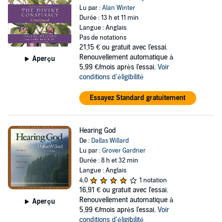
Lu par :
Alan Winter
Durée : 13 h et 11 min
Langue : Anglais
Pas de notations
21,15 €
ou gratuit avec l'essai.
Renouvellement automatique à
Aperçu
5,99 €/mois après l'essai.
Voir
conditions d'éligibilité
Essayez Standard gratuitement
Hearing God
De :
Dallas Willard
Lu par :
Grover Gardner
Durée : 8 h et 32 min
Langue : Anglais
4,0
1 notation
16,91 €
ou gratuit avec l'essai.
Renouvellement automatique à
Aperçu
5,99 €/mois après l'essai.
Voir
conditions d'éligibilité