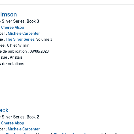
rimson
 Silver Series, Book 3
:
Cheree Alsop
par :
Michele Carpenter
ie :
The Silver Series
, Volume 3
ée : 6 h et 47 min
e de publication : 09/08/2023
gue : Anglais
 de notations
ack
 Silver Series, Book 2
:
Cheree Alsop
par :
Michele Carpenter