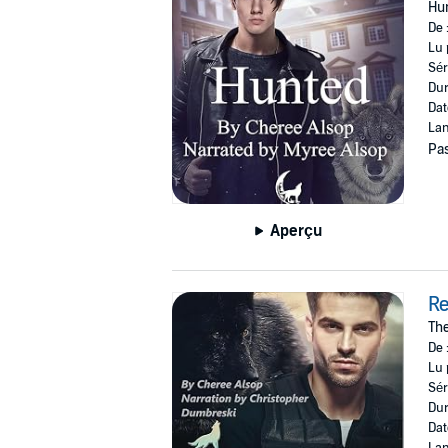
Hu
De 
Lu 
Sér
Dur
Dat
Lan
Pas
Aperçu
R
The
De 
Lu 
Sér
Dur
Dat
Lan