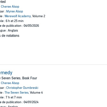
nted
:
Cheree Alsop
par :
Myree Alsop
ie :
Werewolf Academy
, Volume 2
ée : 6 h et 25 min
e de publication : 04/05/2026
gue : Anglais
 de notations
emedy
 Seven Series, Book Four
:
Cheree Alsop
par :
Christopher Dumbreski
ie :
The Seven Series
, Volume 4
ée : 7 h et 7 min
e de publication : 04/01/2024
gue : Anglais