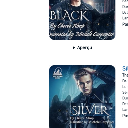
Sér
Dur
Dat
Lan
Pas
Aperçu
Si
The
De 
Lu 
Sér
Dur
Dat
Lan
Pas