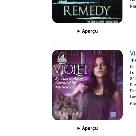
Pas
Aperçu
Vi
The
De 
Lu 
Sér
Dur
Dat
Lan
Pas
Aperçu