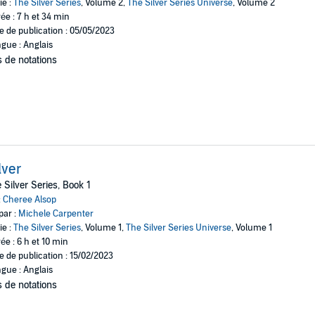
ie :
The Silver Series
, Volume 2,
The Silver Series Universe
, Volume 2
ée : 7 h et 34 min
e de publication : 05/05/2023
gue : Anglais
 de notations
lver
 Silver Series, Book 1
:
Cheree Alsop
par :
Michele Carpenter
ie :
The Silver Series
, Volume 1,
The Silver Series Universe
, Volume 1
ée : 6 h et 10 min
e de publication : 15/02/2023
gue : Anglais
 de notations