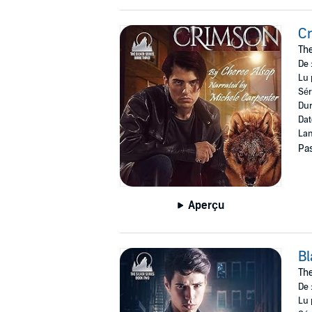
C
The
De 
Lu 
Sér
Dur
Dat
Lan
Pas
Aperçu
Bl
The
De 
Lu 