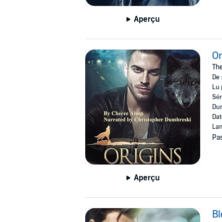
Aperçu
Or
The
De 
Lu 
Sér
Dur
Dat
Lan
Pas
Aperçu
Bl