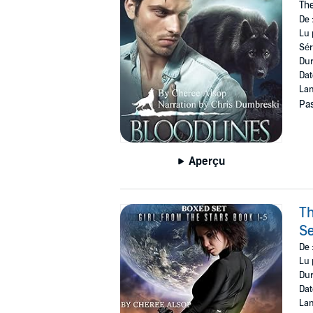
The
De 
Lu 
Sér
Dur
Dat
Lan
Pas
Aperçu
Th
Se
De 
Lu 
Dur
Dat
Lan