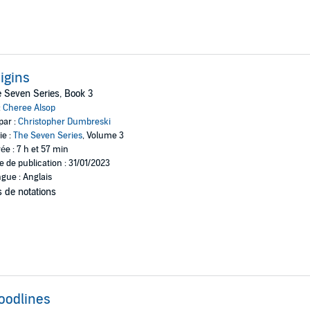
igins
 Seven Series, Book 3
:
Cheree Alsop
par :
Christopher Dumbreski
ie :
The Seven Series
, Volume 3
ée : 7 h et 57 min
e de publication : 31/01/2023
gue : Anglais
 de notations
oodlines