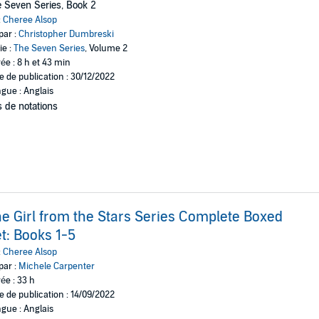
 Seven Series, Book 2
:
Cheree Alsop
par :
Christopher Dumbreski
ie :
The Seven Series
, Volume 2
ée : 8 h et 43 min
e de publication : 30/12/2022
gue : Anglais
 de notations
e Girl from the Stars Series Complete Boxed
t: Books 1-5
:
Cheree Alsop
par :
Michele Carpenter
ée : 33 h
e de publication : 14/09/2022
gue : Anglais