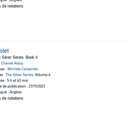
 de notations
olet
 Silver Series, Book 4
:
Cheree Alsop
par :
Michele Carpenter
ie :
The Silver Series
, Volume 4
ée : 5 h et 43 min
e de publication : 21/11/2023
gue : Anglais
 de notations