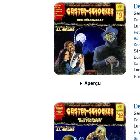
De
Gei
De 
Lu 
Pet
Ba
Ko
Sér
Dur
Dat
Lan
Pas
Aperçu
De
Gei
De 
Lu 
Hin
Sc