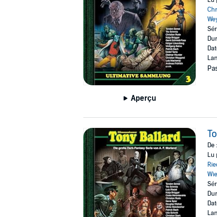
Chr
We
Sér
Dur
Dat
Lan
Pas
Aperçu
To
De 
Lu 
Rie
Wi
Sér
Dur
Dat
Lan