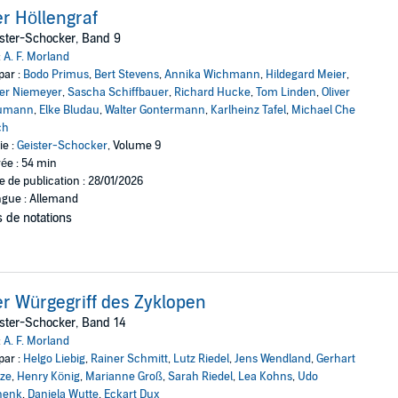
r Höllengraf
ster-Schocker, Band 9
:
A. F. Morland
par :
Bodo Primus
,
Bert Stevens
,
Annika Wichmann
,
Hildegard Meier
,
er Niemeyer
,
Sascha Schiffbauer
,
Richard Hucke
,
Tom Linden
,
Oliver
umann
,
Elke Bludau
,
Walter Gontermann
,
Karlheinz Tafel
,
Michael Che
ch
ie :
Geister-Schocker
, Volume 9
ée : 54 min
e de publication : 28/01/2026
gue : Allemand
 de notations
r Würgegriff des Zyklopen
ster-Schocker, Band 14
:
A. F. Morland
par :
Helgo Liebig
,
Rainer Schmitt
,
Lutz Riedel
,
Jens Wendland
,
Gerhart
ze
,
Henry König
,
Marianne Groß
,
Sarah Riedel
,
Lea Kohns
,
Udo
henk
,
Daniela Wutte
,
Eckart Dux