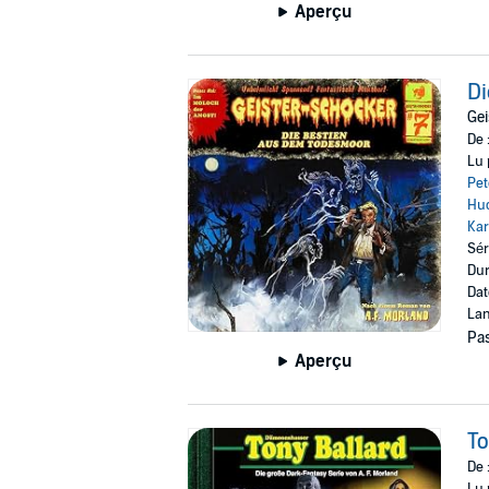
Aperçu
Di
Gei
De 
Lu 
Pet
Hu
Kar
Sér
Dur
Dat
Lan
Pas
Aperçu
To
De 
Lu 