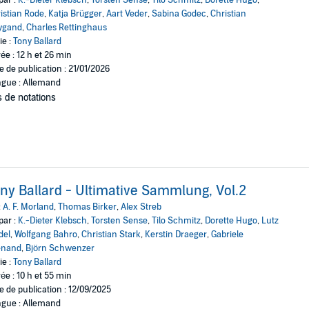
istian Rode
,
Katja Brügger
,
Aart Veder
,
Sabina Godec
,
Christian
ygand
,
Charles Rettinghaus
ie :
Tony Ballard
ée : 12 h et 26 min
e de publication : 21/01/2026
gue : Allemand
 de notations
ny Ballard - Ultimative Sammlung, Vol.2
:
A. F. Morland
,
Thomas Birker
,
Alex Streb
par :
K.-Dieter Klebsch
,
Torsten Sense
,
Tilo Schmitz
,
Dorette Hugo
,
Lutz
del
,
Wolfgang Bahro
,
Christian Stark
,
Kerstin Draeger
,
Gabriele
enand
,
Björn Schwenzer
ie :
Tony Ballard
ée : 10 h et 55 min
e de publication : 12/09/2025
gue : Allemand