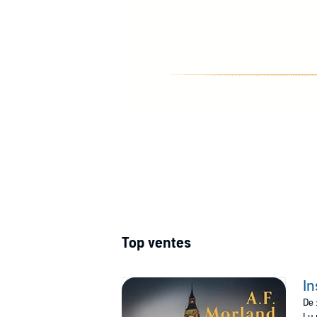
Top ventes
In
De 