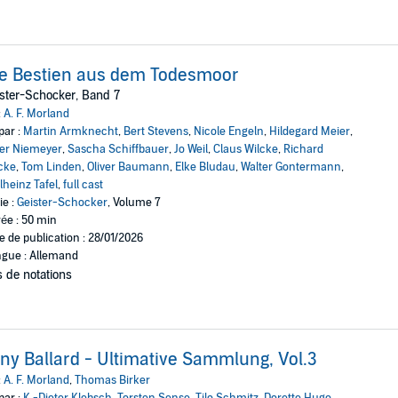
e Bestien aus dem Todesmoor
ster-Schocker, Band 7
:
A. F. Morland
par :
Martin Armknecht
,
Bert Stevens
,
Nicole Engeln
,
Hildegard Meier
,
er Niemeyer
,
Sascha Schiffbauer
,
Jo Weil
,
Claus Wilcke
,
Richard
cke
,
Tom Linden
,
Oliver Baumann
,
Elke Bludau
,
Walter Gontermann
,
lheinz Tafel
,
full cast
ie :
Geister-Schocker
, Volume 7
ée : 50 min
e de publication : 28/01/2026
gue : Allemand
 de notations
ny Ballard - Ultimative Sammlung, Vol.3
:
A. F. Morland
,
Thomas Birker
par :
K.-Dieter Klebsch
,
Torsten Sense
,
Tilo Schmitz
,
Dorette Hugo
,