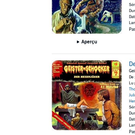
Sér
Dur
Dat
Lan
Pas
Aperçu
De
Gei
De 
Lu 
Th
Jul
Hen
Sér
Dur
Dat
Lan
Pas