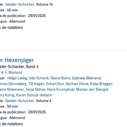
ie :
Geister-Schocker
, Volume 14
ée : 46 min
e de publication : 28/01/2026
gue : Allemand
 de notations
r Hexenjäger
ster-Schocker, Band 4
:
A. F. Morland
par :
Helgo Liebig
,
Udo Schenk
,
Reent Reins
,
Gabriele Wienand
,
omas Danneberg
,
Till Hagen
,
Eckart Dux
,
Gerhart Hinze
,
Katja Brügger
,
iane Ahlemeier
,
Tanja Dohse
,
Hans Krumpholz
,
Marion von Stengel
,
ry König
,
Karen Schulz-Vobach
ie :
Geister-Schocker
, Volume 4
ée : 50 min
e de publication : 28/01/2026
gue : Allemand
 de notations