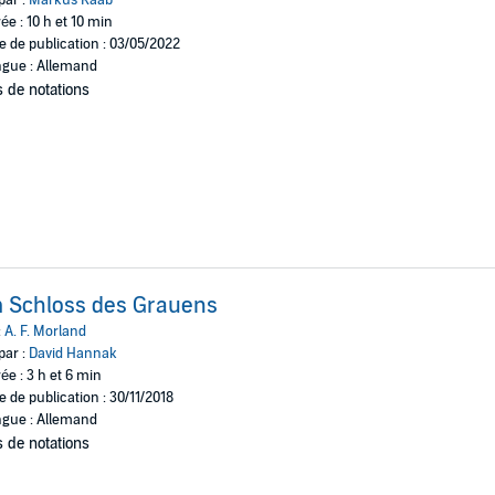
par :
Markus Raab
ée : 10 h et 10 min
e de publication : 03/05/2022
gue : Allemand
 de notations
 Schloss des Grauens
:
A. F. Morland
par :
David Hannak
ée : 3 h et 6 min
e de publication : 30/11/2018
gue : Allemand
 de notations