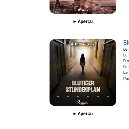
Aperçu
Bl
De 
Lu 
Dur
Dat
Lan
Pas
Aperçu