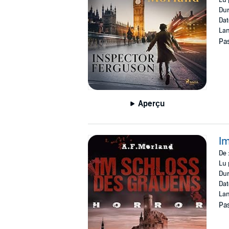
Lu 
Dur
Dat
Lan
Pas
Aperçu
Im
De 
Lu 
Dur
Dat
Lan
Pas