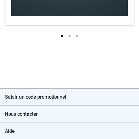
«La pluma de Elísabet me encanta, es tan natural, cercana y viva
como siempre, lo que hace mucho más realista la historia. Leer un
libro suyo es como sentirte en casa, porque sabes que te va a
gustar la forma en la que cuenta la historia».
Blog
Adicta a los libros
Please note: This audiobook is in Spanish.
©2017 Elísabet Benavent (P)2020 Penguin Random House Grupo
Editorial, S.A.U.
Saisir un code promotionnel
Nous contacter
Aide