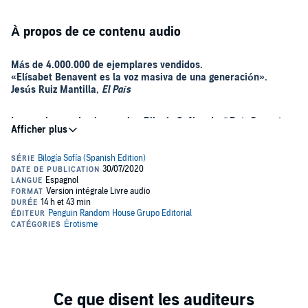
À propos de ce contenu audio
Más de 4.000.000 de ejemplares vendidos.
«Elísabet Benavent es la voz masiva de una generación».
Jesús Ruiz Mantilla,
El País
La novela que da cierre a la «Bilogía Sofía» de @BetaCoqueta -
autora de «Saga Valeria», «Saga Silvia», «Bilogía Canciones y
recuerdos»,
Un cuento perfecto
o
El arte de engañar al karma
,
entre otras-, una historia que nos cuenta, con frescura y
humor, lo que sucede cuando dos personas cargadas por el
peso de las circunstancias se encuentran y descubren que la
Sofía intenta seguir adelante... pero nada es lo mismo sin Héctor.
magia solo existe cuando se miran a los ojos.
Sofía siente que se traiciona cuando un nuevo futuro se cuela en su
vida.
Sofía enmudece al ver a Héctor en el Alejandría tras siete meses de
silencio.