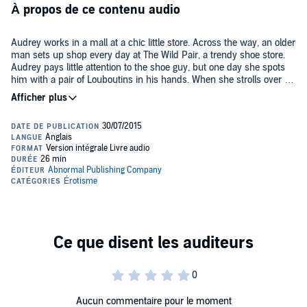
À propos de ce contenu audio
Audrey works in a mall at a chic little store. Across the way, an older
man sets up shop every day at The Wild Pair, a trendy shoe store.
Audrey pays little attention to the shoe guy, but one day she spots
him with a pair of Louboutins in his hands. When she strolls over to
the shop to check it out, disaster happens, and as fate would have it,
©2015 Abnormal Publishing Company (P)2015 Abnormal
she ends up on a date with this older man.
Publishing Company
Aucun commentaire pour le moment