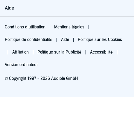
Aide
Conditions d'utilisation
Mentions légales
Politique de confidentialité
Aide
Politique sur les Cookies
Affiliation
Politique sur la Publicité
Accessibilité
Version ordinateur
© Copyright 1997 - 2026 Audible GmbH
Essayez pour 0,00 €
Renouvellement automatique à 5,99 €/mois après 30 jours. Annulation possible
chaque mois.