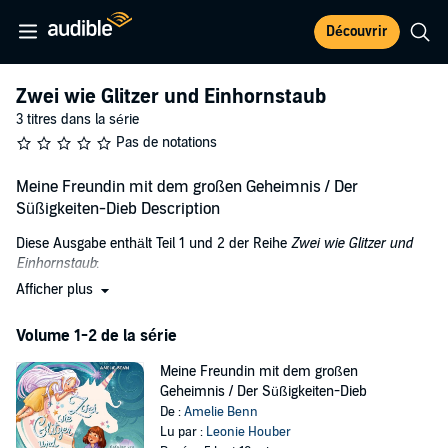
Découvrir
Zwei wie Glitzer und Einhornstaub
3 titres dans la série
Pas de notations
Meine Freundin mit dem großen Geheimnis / Der
Süßigkeiten-Dieb Description
Diese Ausgabe enthält Teil 1 und 2 der Reihe
Zwei wie Glitzer und
Einhornstaub
:
Afficher plus
MEINE FREUNDIN MIT DEM GROSSEN GEHEIMNIS:
Die 9-jährige Merle kann ihr Glück kaum fassen, als Luhna ins
Volume 1-2 de la série
Nachbarhaus einzieht, denn schon lange wünscht sie sich eine
beste Freundin. Was Merle jedoch nicht ahnt: Luhna ist nicht nur
Meine Freundin mit dem großen
total cool, frech und liebt Zuckerwatte - sie hat auch ein großes
Geheimnis / Der Süßigkeiten-Dieb
Geheimnis! Immer bei Vollmond verwandelt sie sich in ein Einhorn
De :
Amelie Benn
und hilft magischen Wesen, die in Schwierigkeiten stecken.
Lu par :
Leonie Houber