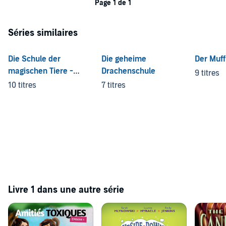
Page 1 de 1
Séries similaires
Die Schule der
Die geheime
Der Muff
magischen Tiere -
Drachenschule
9 titres
Endlich Ferien
10 titres
7 titres
Livre 1 dans une autre série