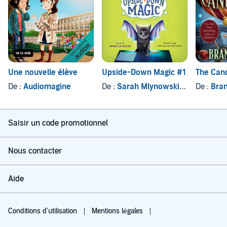
Une nouvelle élève
Upside-Down Magic #1
The Can
De :
Audiomagine
De :
Sarah Mlynowski
, et autres
De :
Bran
Saisir un code promotionnel
Nous contacter
Aide
Conditions d'utilisation
Mentions légales