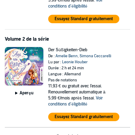
5,99 €/mois après l'essai.
Voir
conditions d'éligibilité
Essayez Standard gratuitement
Volume 2 de la série
Der Süßigkeiten-Dieb
De :
Amelie Benn
,
Simona Ceccarelli
Lu par :
Leonie Houber
Durée : 2 h et 24 min
Langue : Allemand
Pas de notations
11,93 €
ou gratuit avec l'essai.
Renouvellement automatique à
Aperçu
5,99 €/mois après l'essai.
Voir
conditions d'éligibilité
Essayez Standard gratuitement