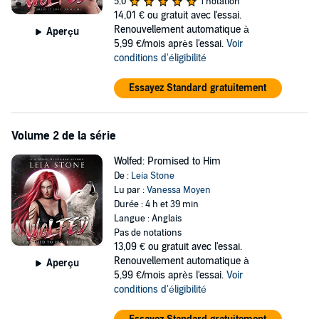
convinced my instincts are right when I black out and then wake up
5,0
1 notation
in his arms, limp, feverish, and dying.
14,01 €
ou gratuit avec l'essai.
Renouvellement automatique à
Aperçu
But it turns out I’m not dying, just a newly turned werewolf. And the
5,99 €/mois après l'essai.
Voir
guy from the bar? Well, he thinks I’m his reincarnated soul mate,
conditions d'éligibilité
but if that’s true, I’m screwed, because according to him that only
leaves me with one choice: to drop dead on my 20th birthday.
Essayez Standard gratuitement
©2022 Leia Stone (P)2022 Leia Stone
Volume 2 de la série
Wolfed: Promised to Him
De :
Leia Stone
Lu par :
Vanessa Moyen
Durée : 4 h et 39 min
Langue : Anglais
Pas de notations
13,09 €
ou gratuit avec l'essai.
Renouvellement automatique à
Aperçu
5,99 €/mois après l'essai.
Voir
conditions d'éligibilité