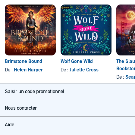
Brimstone Bound
Wolf Gone Wild
The Sla
Booksto
De :
Helen Harper
De :
Juliette Cross
De :
Sean
Saisir un code promotionnel
Nous contacter
Aide