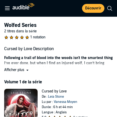
Découvrir
Wolfed Series
2 titres dans la série
1 notation
Cursed by Love Description
Following a trail of blood into the woods isn't the smartest thing
I’ve ever done
,
but when I find an injured wolf, I can’t bring
myself to leave him behind.
Afficher plus
That decision might end up being my last, because when a pack of
Volume 1 de la série
wolves tries to attack us, it looks like we won’t make it out alive. The
next day when I wake up in my bed, it all feels like a dream…except
Cursed by Love
for the bite mark on my arm and the fever.
De :
Leia Stone
When a mysterious guy with searing blue eyes comes into my bar,
Lu par :
Vanessa Moyen
hovering around me all night, I’m more than a little creeped out. He’s
Durée : 6 h et 44 min
hot as sin, but also super possessive with legit stalker vibes. I’m
Langue : Anglais