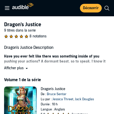
Découvrir
Dragon's Justice
9 titres dans la série
8 notations
Dragon's Justice Description
Have you ever felt like there was something inside of you
pushing your actions? A dormant beast, so to speak. I know it
sounds crazy.
Afficher plus
But, that’s the best way I could describe how I’ve felt for a long time.
Volume 1 de la série
I thought it was normal, some animal part of the human brain that
lingered from evolution. But, this is the story of how I learned I
Dragon's Justice
wasn’t exactly human, and there was a world underneath our own
De :
Bruce Sentar
where all the things that go bump in the night live. And, that my
Lu par :
Jessica Threet
,
Jack Douglas
beast was very real indeed.
Durée : 10 h
Of course, my first steps into this new unknown world are full of
Langue : Anglais