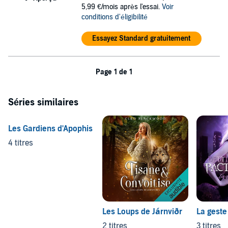
5,99 €/mois après l'essai.
Voir
conditions d'éligibilité
Essayez Standard gratuitement
Page 1 de 1
Séries similaires
Les Gardiens d'Apophis
4 titres
Les Loups de Járnviðr
La geste
2 titres
3 titres