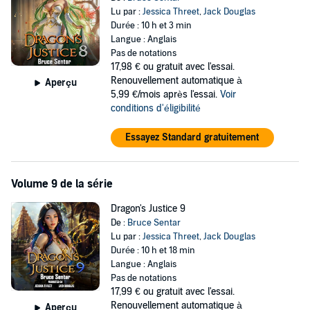
Lu par :
Jessica Threet
,
Jack Douglas
Durée : 10 h et 3 min
Langue : Anglais
Pas de notations
17,98 €
ou gratuit avec l'essai.
Renouvellement automatique à
Aperçu
5,99 €/mois après l'essai.
Voir
conditions d'éligibilité
Essayez Standard gratuitement
Volume 9 de la série
Dragon's Justice 9
De :
Bruce Sentar
Lu par :
Jessica Threet
,
Jack Douglas
Durée : 10 h et 18 min
Langue : Anglais
Pas de notations
17,99 €
ou gratuit avec l'essai.
Renouvellement automatique à
Aperçu