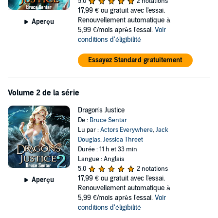
problems. I didn’t know the rules, landing me on the wrong side of a
5,0
2 notations
werewolf pack and in a duel to the death with a smug elf.
17,99 €
ou gratuit avec l'essai.
Renouvellement automatique à
Aperçu
But, at least, I have a few new friends in the form of a dark elf
5,99 €/mois après l'essai.
Voir
vampiress and a kitsune assassin as I try to figure out just what I
conditions d'éligibilité
am, and more importantly, learn to control it.
Essayez Standard gratuitement
©2021 Bruce Sentar (P)2021 Bruce Sentar
Volume 2 de la série
Dragon's Justice
De :
Bruce Sentar
Lu par :
Actors Everywhere
,
Jack
Douglas
,
Jessica Threet
Durée : 11 h et 33 min
Langue : Anglais
5,0
2 notations
17,99 €
ou gratuit avec l'essai.
Aperçu
Renouvellement automatique à
5,99 €/mois après l'essai.
Voir
conditions d'éligibilité