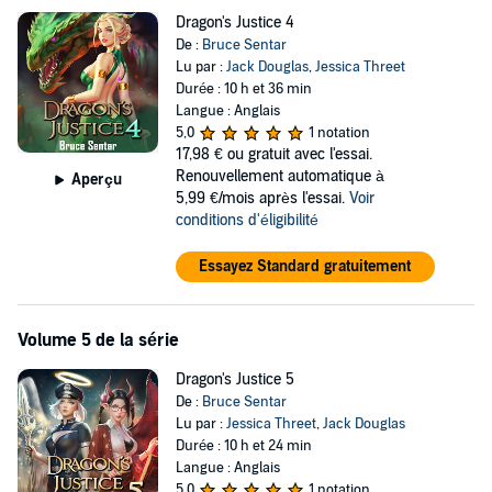
Dragon's Justice 4
De :
Bruce Sentar
Lu par :
Jack Douglas
,
Jessica Threet
Durée : 10 h et 36 min
Langue : Anglais
5,0
1 notation
17,98 €
ou gratuit avec l'essai.
Renouvellement automatique à
Aperçu
5,99 €/mois après l'essai.
Voir
conditions d'éligibilité
Essayez Standard gratuitement
Volume 5 de la série
Dragon's Justice 5
De :
Bruce Sentar
Lu par :
Jessica Threet
,
Jack Douglas
Durée : 10 h et 24 min
Langue : Anglais
5,0
1 notation