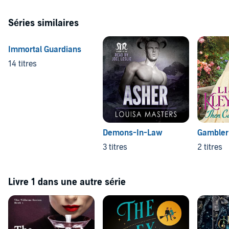
Séries similaires
Immortal Guardians
14 titres
Demons-In-Law
Gambler 
3 titres
2 titres
Livre 1 dans une autre série