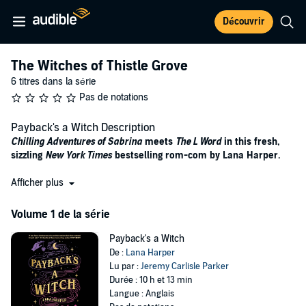
Découvrir
The Witches of Thistle Grove
6 titres dans la série
Pas de notations
Payback's a Witch Description
Chilling Adventures of Sabrina
meets
The L Word
in this fresh,
sizzling
New York Times
bestselling rom-com by Lana Harper.
Emmy Harlow is a witch but not a very powerful one—in part
Afficher plus
because she hasn't been home to the magical town of Thistle Grove
in years. Her self-imposed exile has a lot to do with a complicated
Volume 1 de la série
family history and a desire to forge her own way in the world, and
only the very tiniest bit to do with Gareth Blackmoore, heir to the
Payback's a Witch
most powerful magical family in town and casual breaker of hearts
De :
Lana Harper
and destroyer of dreams.
Lu par :
Jeremy Carlisle Parker
Durée : 10 h et 13 min
But when a spellcasting tournament that her family serves as
Langue : Anglais
arbiters for approaches, it turns out the pull of tradition (or the truly