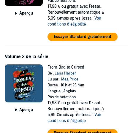
Pas de notations
impressive parental guilt trip that comes with it) is strong enough to
17,98 €
ou gratuit avec l'essai.
bring Emmy back. She's determined to do her familial duty; spend
Renouvellement automatique à
Aperçu
some quality time with her best friend, Linden Thorn; and get back
5,99 €/mois après l'essai.
Voir
to her real life in Chicago.
conditions d'éligibilité
On her first night home, Emmy runs into Talia Avramov—an all-
Essayez Standard gratuitement
around badass adept in the darker magical arts—who is fresh off a
bad breakup . . . with Gareth Blackmoore. Talia had let herself be
charmed, only to discover that Gareth was also seeing Linden—
Volume 2 de la série
unbeknownst to either of them. And now she and Linden want
revenge. Only one question stands: Is Emmy in?
From Bad to Cursed
De :
Lana Harper
But most concerning of all: Why can't she stop thinking about the
Lu par :
Meg Price
terrifyingly competent, devastatingly gorgeous, wickedly charming
Durée : 10 h et 23 min
Talia Avramov?
Langue : Anglais
Pas de notations
17,98 €
ou gratuit avec l'essai.
Renouvellement automatique à
Aperçu
5,99 €/mois après l'essai.
Voir
conditions d'éligibilité