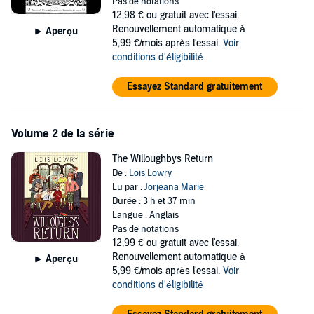
Pas de notations
parents are not very fond of their children, and the truth is that the
12,98 €
ou gratuit avec l'essai.
siblings are not too keen on their parents either. Little do the
Renouvellement automatique à
Aperçu
Willoughby kids know that their neglectful mother and father are
5,99 €/mois après l'essai.
Voir
hatching an evil plan to get rid of them! Not to worry—these
conditions d'éligibilité
resourceful adventurers have a few plans of their own. But they
have no idea what lies ahead in their quest to rid themselves of their
Essayez Standard gratuitement
ghastly parents and live happily ever after.
©2008 Lois Lowry; (P)2008 Random House, Inc.
Volume 2 de la série
The Willoughbys Return
De :
Lois Lowry
Lu par :
Jorjeana Marie
Durée : 3 h et 37 min
Langue : Anglais
Pas de notations
12,99 €
ou gratuit avec l'essai.
Renouvellement automatique à
Aperçu
5,99 €/mois après l'essai.
Voir
conditions d'éligibilité