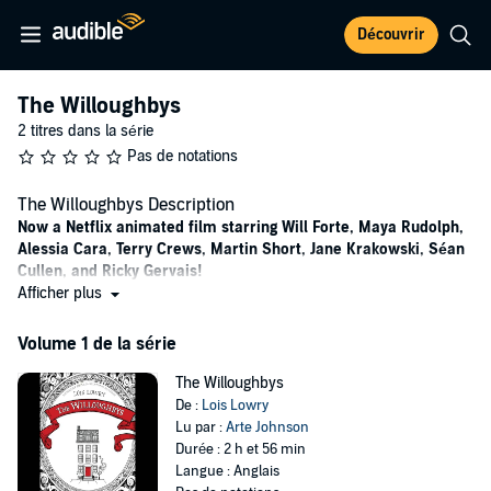
Découvrir
The Willoughbys
2 titres dans la série
Pas de notations
The Willoughbys Description
Now a Netflix animated film starring Will Forte, Maya Rudolph,
Alessia Cara, Terry Crews, Martin Short, Jane Krakowski, Séan
Cullen, and Ricky Gervais!
Afficher plus
From the Newbery Medal-winning author of
The Giver
and
Number the Stars
, comes a "hilarious" (
Booklist
, starred review)
Volume 1 de la série
and wonderfully old-fashioned story
about a mother and father
who are all too eager to be rid of their four children . . . and
The Willoughbys
four children who are all too happy to be rid of their parents.
De :
Lois Lowry
Lu par :
Arte Johnson
The Willoughby's—Timothy; his twin brothers, Barnaby A and
Durée : 2 h et 56 min
Barnaby B; and their little sister, Jane—are old-fashioned children
Langue : Anglais
who adore old-fashioned adventures. Unfortunately, the Willoughby