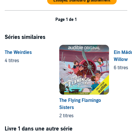
Essayez Standard gratuitement
Page 1 de 1
Séries similaires
The Weirdies
Ein Mäd
Willow
4 titres
6 titres
The Flying Flamingo
Sisters
2 titres
Livre 1 dans une autre série