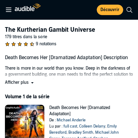
Découvrir
The Kurtherian Gambit Universe
179 titres dans la série
9 notations
Death Becomes Her [Dramatized Adaptation] Description
There is more in our world than you know. Deep in the darkness of
a government building, one man needs to find the perfect solution to
a vampire’s request that the government satisfy the debt of honor
Afficher plus
owed him. If he falls short, the failure will be paid in the blood of the
military.
Volume 1 de la série
He needs three uniquely qualified individuals. He can find only one.
Death Becomes Her [Dramatized
One woman, dying, might be the ace-in-the-hole he needs to
Adaptation]
appease the Vampire. But then, she might also be the one person
De :
Michael Anderle
needed to save humanity. If she is accepted, will she willingly
Lu par :
full cast
,
Colleen Delany
,
Emily
change? If she is willing to change, will she pass the turning? If she
Beresford
,
Bradley Smith
,
Michael John
survives the turning, will she be powerful? If she is powerful, what