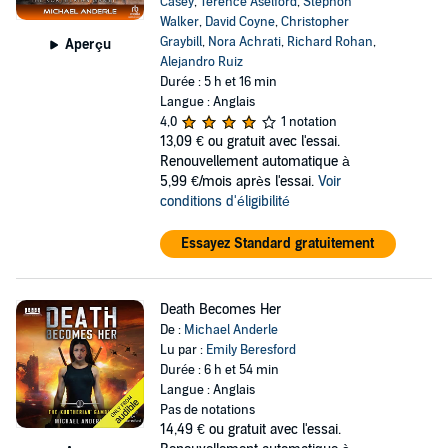
Casey
,
Terence Aselford
,
Stephon
will she do to those who will now want her dead? The universe
Walker
,
David Coyne
,
Christopher
might forever be changed in her wake.
Graybill
,
Nora Achrati
,
Richard Rohan
,
Aperçu
What you thought you knew about Vampires and Werewolves is
Alejandro Ruiz
wrong...so very, very, wrong.
Durée : 5 h et 16 min
Langue : Anglais
Performed by Colleen Delany, Emily Beresford, Bradley Smith,
4,0
1 notation
Michael John Casey, Terence Aselford, Stephon Walker, David Coyne,
13,09 €
ou gratuit avec l'essai.
Christopher Graybill, Nora Achrati, Richard Rohan, Alejandro Ruiz,
Renouvellement automatique à
Steve Wannall, Chris Genebach, Nick DePinto, Steven Carpenter, Eric
5,99 €/mois après l'essai.
Voir
Messner, Eva Wilhelm, Henry Kramer, Joel David Santner, Jefferson
conditions d'éligibilité
A. Russell, KenYatta Rogers, Patrick Bussink, Carolyn Kashner and
Holly Vagley.
Essayez Standard gratuitement
©2015 Michael Anderle (P)2020 GraphicAudio
Death Becomes Her
De :
Michael Anderle
Lu par :
Emily Beresford
Durée : 6 h et 54 min
Langue : Anglais
Pas de notations
14,49 €
ou gratuit avec l'essai.