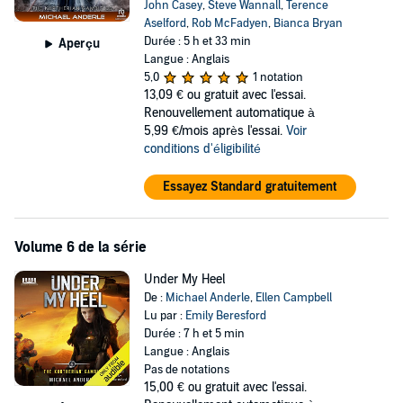
John Casey
,
Steve Wannall
,
Terence
Aselford
,
Rob McFadyen
,
Bianca Bryan
Durée : 5 h et 33 min
Aperçu
Langue : Anglais
5,0
1 notation
13,09 €
ou gratuit avec l'essai.
Renouvellement automatique à
5,99 €/mois après l'essai.
Voir
conditions d'éligibilité
Essayez Standard gratuitement
Volume 6 de la série
Under My Heel
De :
Michael Anderle
,
Ellen Campbell
Lu par :
Emily Beresford
Durée : 7 h et 5 min
Langue : Anglais
Pas de notations
15,00 €
ou gratuit avec l'essai.