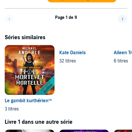
Page 1 de 9
Page précédente
Page 
Séries similaires
Kate Daniels
Aileen T
32 titres
6 titres
Le gambit kurthérien™
3 titres
Livre 1 dans une autre série