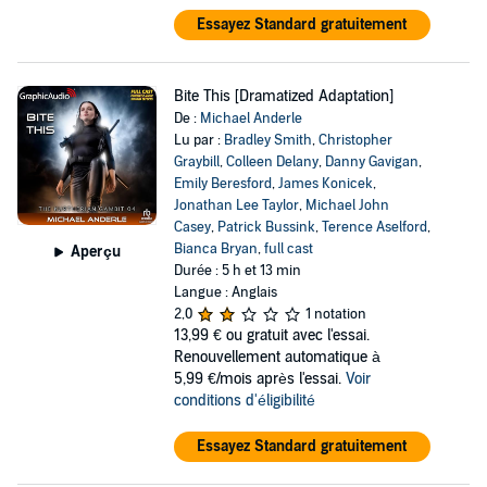
Essayez Standard gratuitement
Bite This [Dramatized Adaptation]
De :
Michael Anderle
Lu par :
Bradley Smith
,
Christopher
Graybill
,
Colleen Delany
,
Danny Gavigan
,
Emily Beresford
,
James Konicek
,
Jonathan Lee Taylor
,
Michael John
Casey
,
Patrick Bussink
,
Terence Aselford
,
Bianca Bryan
,
full cast
Aperçu
Durée : 5 h et 13 min
Langue : Anglais
2,0
1 notation
13,99 €
ou gratuit avec l'essai.
Renouvellement automatique à
5,99 €/mois après l'essai.
Voir
conditions d'éligibilité
Essayez Standard gratuitement