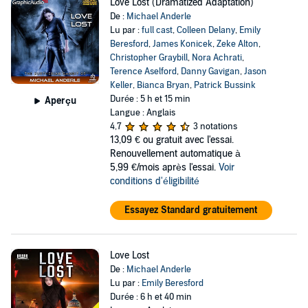
Love Lost (Dramatized Adaptation)
De :
Michael Anderle
Lu par :
full cast
,
Colleen Delany
,
Emily
Beresford
,
James Konicek
,
Zeke Alton
,
Christopher Graybill
,
Nora Achrati
,
Terence Aselford
,
Danny Gavigan
,
Jason
Keller
,
Bianca Bryan
,
Patrick Bussink
Durée : 5 h et 15 min
Aperçu
Langue : Anglais
4,7
3 notations
13,09 €
ou gratuit avec l'essai.
Renouvellement automatique à
5,99 €/mois après l'essai.
Voir
conditions d'éligibilité
Essayez Standard gratuitement
Love Lost
De :
Michael Anderle
Lu par :
Emily Beresford
Durée : 6 h et 40 min