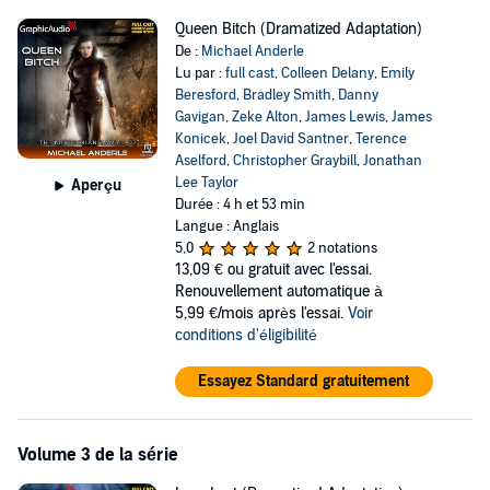
Queen Bitch (Dramatized Adaptation)
De :
Michael Anderle
Lu par :
full cast
,
Colleen Delany
,
Emily
Beresford
,
Bradley Smith
,
Danny
Gavigan
,
Zeke Alton
,
James Lewis
,
James
Konicek
,
Joel David Santner
,
Terence
Aselford
,
Christopher Graybill
,
Jonathan
Lee Taylor
Aperçu
Durée : 4 h et 53 min
Langue : Anglais
5,0
2 notations
13,09 €
ou gratuit avec l'essai.
Renouvellement automatique à
5,99 €/mois après l'essai.
Voir
conditions d'éligibilité
Essayez Standard gratuitement
Volume 3 de la série