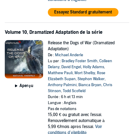
Essayez Standard gratuitement
Volume 10, Dramatized Adaptation de la série
Release the Dogs of War (Dramatized
Adaptation)
De :
Michael Anderle
Lu par :
Bradley Foster Smith
,
Colleen
Delany
,
David Engel
,
Holly Adams
,
Matthew Pauli
,
Mort Shelby
,
Rose
Elizabeth Supan
,
Stephon Walker
,
Anthony Palmini
,
Bianca Bryan
,
Chris
Aperçu
Stinson
,
Todd Scofield
Durée : 6 h et 13 min
Langue : Anglais
Pas de notations
15,00 €
ou gratuit avec l'essai.
Renouvellement automatique à
5,99 €/mois après l'essai.
Voir
conditions d'éligibilité