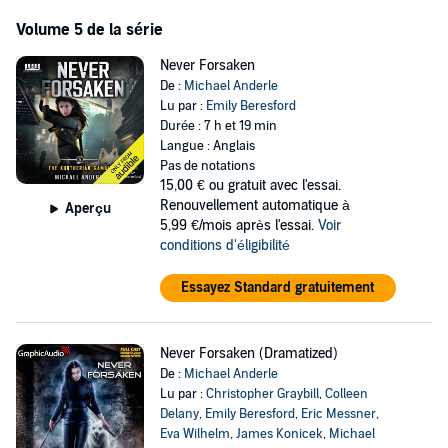
Volume 5 de la série
Never Forsaken
De :
Michael Anderle
Lu par :
Emily Beresford
Durée : 7 h et 19 min
Langue : Anglais
Pas de notations
15,00 €
ou gratuit avec l'essai.
Renouvellement automatique à
Aperçu
5,99 €/mois après l'essai.
Voir
conditions d'éligibilité
Essayez Standard gratuitement
Never Forsaken (Dramatized)
De :
Michael Anderle
Lu par :
Christopher Graybill
,
Colleen
Delany
,
Emily Beresford
,
Eric Messner
,
Eva Wilhelm
,
James Konicek
,
Michael