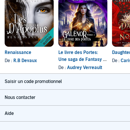
Renaissance
Le livre des Portes:
Daughter
Une saga de Fantasy et
De :
R.B Devaux
De :
Cari
d’amour Interdit
De :
Audrey Verreault
Saisir un code promotionnel
Nous contacter
Aide