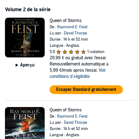
Quelli Nacosti, three friends are being schooled in the deadly arts of
Volume 2 de la série
espionage and assassination: Donte, son of one of the most powerful
masters of the order; Hava, a serious girl with fighting abilities that
Queen of Storms
can set any opponent on their back; and Hatu, a strange, conflicted
De :
Raymond E. Feist
lad in whom fury and calm war constantly, whose hair is a bright
Lu par :
David Thorpe
and fiery shade of red…
Durée : 14 h et 52 min
Langue : Anglais
5,0
1 notation
20,99 €
ou gratuit avec l'essai.
Renouvellement automatique à
Aperçu
5,99 €/mois après l'essai.
Voir
conditions d'éligibilité
Essayez Standard gratuitement
Queen of Storms
De :
Raymond E. Feist
Lu par :
David Thorpe
Durée : 14 h et 52 min
Langue : Anglais