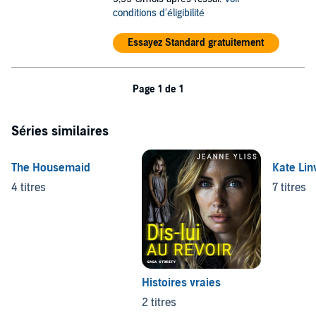
Lisa Jewell, Number One
Sunday Times
bestseller, March 2024
conditions d'éligibilité
©
Lisa Jewell 2019 (P) Penguin Audio 2019
Essayez Standard gratuitement
Page 1 de 1
Séries similaires
The Housemaid
Kate Linv
4 titres
7 titres
Histoires vraies
2 titres