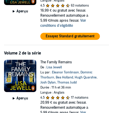
Langue : Anglais
4,5
63 notations
In the kitchen lie three decomposing corpses. Close to them is a
16,99 €
ou gratuit avec l'essai.
Aperçu
hastily scrawled note.
Renouvellement automatique à
5,99 €/mois après l'essai.
Voir
They've been dead for several days.
conditions d'éligibilité
Who has been looking after the baby?
Essayez Standard gratuitement
And where did they go?
Volume 2 de la série
Two entangled families.
A house with the darkest of secrets.
The Family Remains
De :
Lisa Jewell
Lu par :
Eleanor Tomlinson
,
Dominic
'I read it all in one sitting.'
Colleen Hoover
Thorburn
,
Bea Holland
,
Hugh Quarshie
,
'A
twisty
and
engrossing
story of betrayal and redemption.
'
Ian
Josh Dylan
,
Thomas Judd
Rankin
Durée : 11 h et 36 min
'Rich, dark
and
intricately twisted'
Ruth Ware
Langue : Anglais
4,5
17 notations
Aperçu
20,99 €
ou gratuit avec l'essai.
The Family Upstairs
has sold over a million copies across all formats
Renouvellement automatique à
[Nielsen, May 2024]
5,99 €/mois après l'essai.
Voir