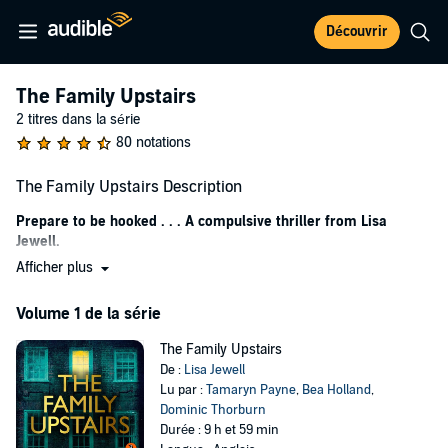
Découvrir
The Family Upstairs
2 titres dans la série
80 notations
The Family Upstairs Description
Prepare to be hooked . . .
A compulsive thriller from Lisa
Jewell.
Afficher plus
* #1 UK
SUNDAY TIMES
BESTSELLER *
* OVER A MILLION COPIES SOLD *
Volume 1 de la série
* HOLLY WILLOUGHBY'S SUMMER READING HIGHLIGHT *
*A RICHARD AND JUDY BOOK CLUB PICK*
The Family Upstairs
De :
Lisa Jewell
Lu par :
Tamaryn Payne
,
Bea Holland
,
In a large house in London's fashionable Chelsea, a baby is
Dominic Thorburn
awake in her cot. Well-fed and cared for, she is happily waiting
Durée : 9 h et 59 min
for someone to pick her up.