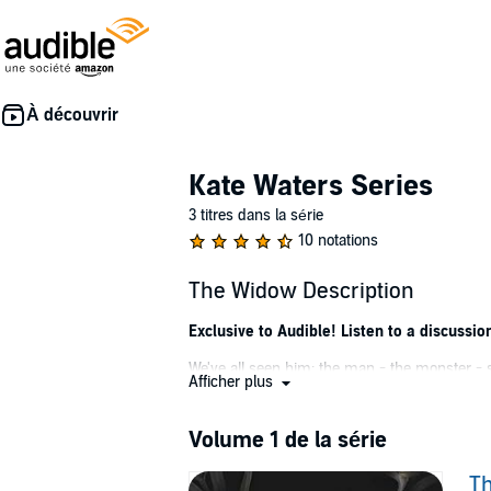
Kate Waters Series
3 titres dans la série
10 notations
The Widow Description
Exclusive to Audible! Listen to a discussi
We've all seen him: the man - the monster - s
Afficher plus
But what about her: the woman who grips his
Volume 1 de la série
Jean Taylor's life was blissfully ordinary. Ni
Until he became that man accused, that mons
T