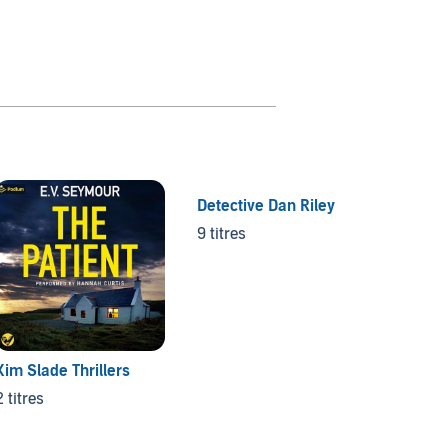
Detective Dan Riley
9 titres
Kim Slade Thrillers
No Tim
2 titres
2 titre