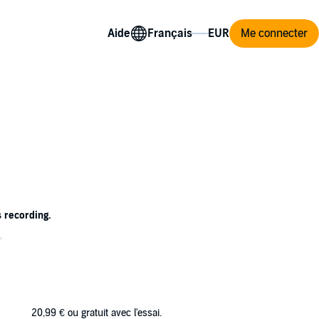
Aide
Me connecter
s recording.
.
g.
e of unimaginable evil.
20,99 €
ou gratuit avec l'essai.