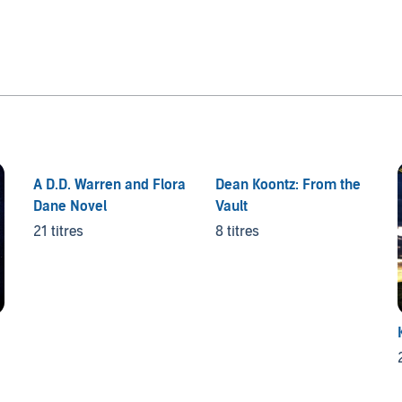
A D.D. Warren and Flora
Dean Koontz: From the
Dane Novel
Vault
21 titres
8 titres