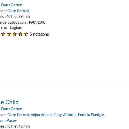
:
Fiona Barton
irst time, free to tell her story on her own terms.
par :
Clare Corbett
.
ée : 10 h et 29 min
e de publication : 14/01/2016
gue : Anglais
5 notations
e Child
:
Fiona Barton
par :
Clare Corbett
,
Adjoa Andoh
,
Finty Williams
,
Fenella Woolgar
,
ven Pacey
ée : 10 h et 49 min