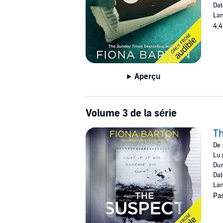
Dat
Lan
4,4
Aperçu
Volume 3 de la série
T
De 
Lu 
Dur
Dat
Lan
Pas