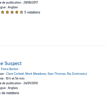
e de publication : 29/06/2017
gue : Anglais
5 notations
he Suspect
:
Fiona Barton
par :
Clare Corbett
,
Mark Meadows
,
Sian Thomas
,
Ria Zmitrowicz
ée : 10 h et 54 min
e de publication : 24/01/2019
gue : Anglais
 de notations