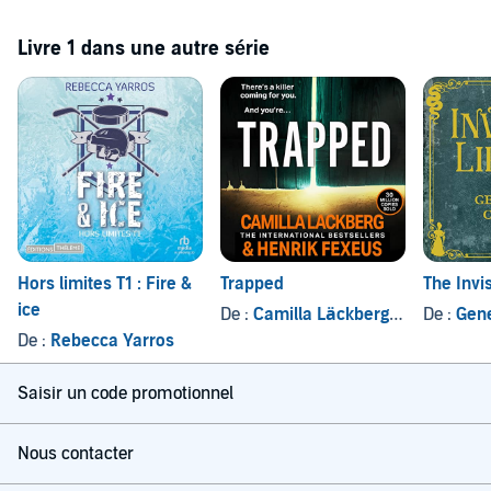
Livre 1 dans une autre série
Hors limites T1 : Fire &
Trapped
The Invis
ice
De :
Camilla Läckberg
, et autres
De :
Gen
De :
Rebecca Yarros
Saisir un code promotionnel
Nous contacter