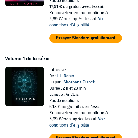
Pas de notations
clients across the globe, and the absolute best at what she does. But
17,91 €
ou gratuit avec l'essai.
she wants more, so when she's hired by a mysterious client for a
Renouvellement automatique à
job unlike any other, she springs at the chance. What happens next
5,99 €/mois après l'essai.
Voir
will change her life forever!
conditions d'éligibilité
©2016 L.L. Ronin (P)2017 L.L. Ronin
Essayez Standard gratuitement
Volume 1 de la série
Intrusive
De :
L.L. Ronin
Lu par :
Shoshana Franck
Durée : 2 h et 23 min
Langue : Anglais
Pas de notations
6,18 €
ou gratuit avec l'essai.
Renouvellement automatique à
5,99 €/mois après l'essai.
Voir
conditions d'éligibilité