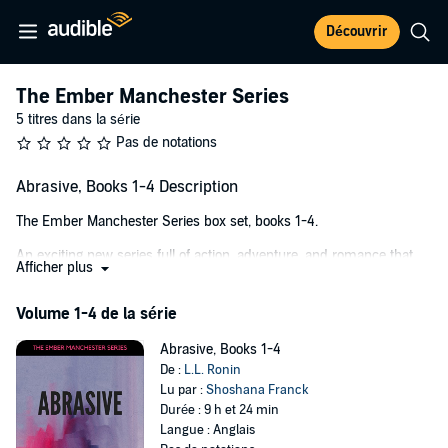
Découvrir
The Ember Manchester Series
5 titres dans la série
Pas de notations
Abrasive, Books 1-4 Description
The Ember Manchester Series box set, books 1-4.
An exciting new series full of action, adventure, and romance that
Afficher plus
will keep you listening until the very end!
Intrusive
(book 1)
Volume 1-4 de la série
Invasive
(book 2)
Corruptive
(book 3)
Abrasive, Books 1-4
Destructive
(book 4)
De :
L.L. Ronin
Lu par :
Shoshana Franck
Ember Manchester has it all. She's beautiful, she's rolling in money,
Durée : 9 h et 24 min
and she has a job that she loves. Ember is one of the most
Langue : Anglais
renowned computer hackers in the world: respected, sought out by