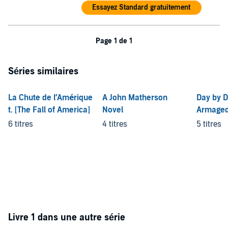
Essayez Standard gratuitement
Page 1 de 1
Séries similaires
La Chute de l’Amérique
A John Matherson
Day by 
t. [The Fall of America]
Novel
Armage
6 titres
4 titres
5 titres
Livre 1 dans une autre série