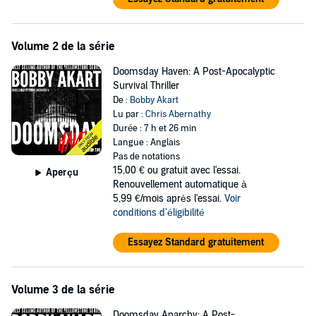
This is a story of a nation divided, on the cusp of a second civil war,
and what that portends for our future. Remember, all empires
Volume 2 de la série
collapse eventually, and America will be no exception.
©2020 Wisteria Hall Inc. (P)2020 Wisteria Hall Inc.
Doomsday Haven: A Post-Apocalyptic
Survival Thriller
De :
Bobby Akart
Lu par :
Chris Abernathy
Durée : 7 h et 26 min
Langue : Anglais
Pas de notations
15,00 €
ou gratuit avec l'essai.
Aperçu
Renouvellement automatique à
5,99 €/mois après l'essai.
Voir
conditions d'éligibilité
Essayez Standard gratuitement
Volume 3 de la série
Doomsday Anarchy: A Post-