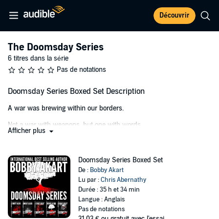
Découvrir
The Doomsday Series
6 titres dans la série
Pas de notations
Doomsday Series Boxed Set Description
A war was brewing within our borders.
Not a war with weapons, but one with words.
Afficher plus
Until now. And so it begins....
The entire five-book terrorism thriller series is now available in a
Doomsday Series Boxed Set
single boxed set.
De :
Bobby Akart
Lu par :
Chris Abernathy
Bobby Akart delivers up-all-night thrillers to listeners in 245
Durée : 35 h et 34 min
countries and territories worldwide. He has sold over one million
Langue : Anglais
books in all formats, which includes over 40 international
Pas de notations
bestsellers, in nearly 50 fiction and nonfiction genres.
31,03 €
ou gratuit avec l'essai.