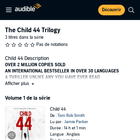
Découvrir
The Child 44 Trilogy
3 titres dans la série
Pas de notations
Child 44 Description
OVER 2 MILLION COPIES SOLD
AN INTERNATIONAL BESTSELLER IN OVER 30 LANGUAGES
A THRILLER UNLIKE ANY YOU HAVE EVER READ
Afficher plus
MOSCOW, 1953.
Under Stalin’s terrifying regime, families live in fear. When the all-
Volume 1 de la série
powerful State claims there is no such thing as crime, who dares
disagree?
Child 44
De :
Tom Rob Smith
An ambitious secret police officer, Leo Demidov believes he’s
Lu par :
Jamie Parker
helping to build the perfect society. But when he uncovers evidence
Durée : 14 h et 1 min
of a killer at large – a threat the state won’t admit exists – Demidov
Langue : Anglais
must risk everything, including the lives of those he loves, in order to