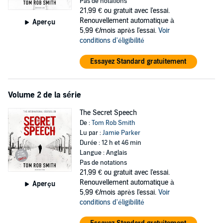
Pas de notations
expose the truth.
21,99 €
ou gratuit avec l'essai.
But what if the danger isn’t from the killer he is trying to catch, but
Renouvellement automatique à
Aperçu
from the country he is fighting to protect?
5,99 €/mois après l'essai.
Voir
conditions d'éligibilité
Nominated for seventeen international awards and inspired by
a real-life investigation
, CHILD 44
is a relentless story of love,
Essayez Standard gratuitement
hope and bravery in a totalitarian world. From the screenwriter
of the acclaimed television series,
THE ASSASSINATION OF
GIANNI VERSACE: AMERICAN CRIME STORY.
Volume 2 de la série
The Secret Speech
De :
Tom Rob Smith
Lu par :
Jamie Parker
Durée : 12 h et 46 min
Langue : Anglais
Pas de notations
21,99 €
ou gratuit avec l'essai.
Renouvellement automatique à
Aperçu
5,99 €/mois après l'essai.
Voir
conditions d'éligibilité