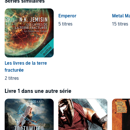
Séries similaires
Emperor
Metal M
5 titres
15 titres
Les livres de la terre
fracturée
2 titres
Livre 1 dans une autre série