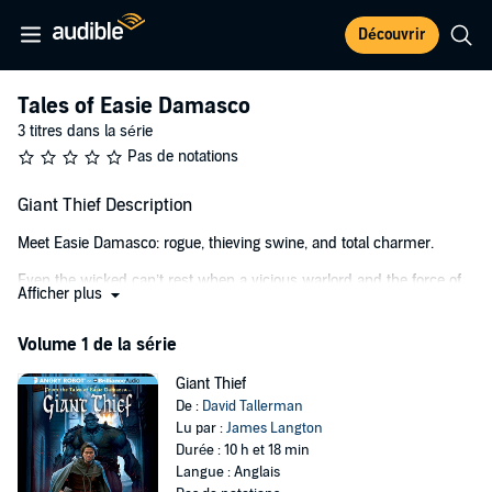
Découvrir
Tales of Easie Damasco
3 titres dans la série
Pas de notations
Giant Thief Description
Meet Easie Damasco: rogue, thieving swine, and total charmer.
Even the wicked can’t rest when a vicious warlord and the force of
Afficher plus
enslaved giants he commands invade their homeland. Damasco
might get away in one piece, but he’s going to need help. Big time.
Volume 1 de la série
©2012 David Tallerman (P)2012 Brilliance Audio, all rights reserved.
Giant Thief
De :
David Tallerman
Lu par :
James Langton
Durée : 10 h et 18 min
Langue : Anglais