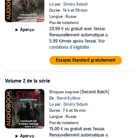
Lu par :
Dmitry Sidash
Аваста Павел "Смертник"
Durée : 14 h et 59 min
Langue : Russe
Архипов Андрей "Второй Хранитель. Книга 1"
Pas de notations
20,99 €
ou gratuit avec l'essai.
Aperçu
Архипов Андрей "Второй Хранитель. Книга 2. Антагонист"
Renouvellement automatique à
5,99 €/mois après l'essai.
Voir
Богданов Арт "Сердца трех"
conditions d'éligibilité
Видина Нелли "Чёрный рейдер"
Essayez Standard gratuitement
Владимиров Денис "Вальтер"
Владимиров Денис "Люгер"
Volume 2 de la série
Владимиров Денис "Парабеллум"
Вторая партия [Second Batch]
Вэй Катэр "Мечты сбываются. Книга 1"
De :
Daniil Kulikov
Вэй Катэр "Охота на скреббера. Книга 2"
Lu par :
Dmitry Sidash
Durée : 7 h et 54 min
Вэй Катэр "Филант. Книга 3"
Langue : Russe
Pas de notations
Гришанин Дмитрий "Рихтовщик. Пешка в чужой игре"
15,00 €
ou gratuit avec l'essai.
Renouvellement automatique à
Aperçu
Деев Денис "Ночь Грядущая