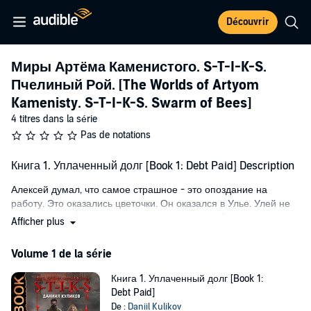
Découvrir
Миры Артёма Каменистого. S-T-I-K-S.
Пчелиный Рой. [The Worlds of Artyom
Kamenisty. S-T-I-K-S. Swarm of Bees]
4 titres dans la série
Pas de notations
Книга 1. Уплаченный долг [Book 1: Debt Paid] Description
Алексей думал, что самое страшное - это опоздание на
работу. Это оказались цветочки. Он оказался в Улье. Улей не
прощает ошибок, люди там всего лишь корм. Деньги, политика,
Afficher plus
всё это здесь не имеет смысла. Смыл только один - выжить.
Выживет тот, кто знает тайну, которая поможет ему. Самая
Volume 1 de la série
большая ценность здесь не оружие, сверхспособности или
жемчуг, а надёжные друзья. Каждое действие имеет
Книга 1. Уплаченный долг [Book 1:
последствие, поэтому каждый долг должен быть уплачен.
Debt Paid]
De :
Daniil Kulikov
Содержание цикла "Миры Артёма Каменистого. S-T-I-K-S":