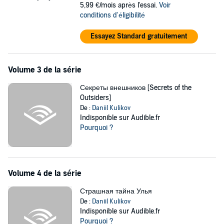
5,99 €/mois après l'essai.
Voir
Дорохов Михаил "Быстрее судьбы"
conditions d'éligibilité
Евстратов Василий "Гаситель"
Essayez Standard gratuitement
Евстратов Василий "Шатун. Книга 1"
Евстратов Василий "Шатун. Книга 2"
Volume 3 de la série
Евстратов Василий "Шатун. Книга 3"
Секреты внешников [Secrets of the
Outsiders]
Крам Дмитрий "Подкидыши Улья"
De :
Daniil Kulikov
Крам Дмитрий "Вмерзшие"
Indisponible sur Audible.fr
Pourquoi ?
Кручинин Сергей "Беглец"
Куликов Даниил "Пчелиный Рой. Книга 1. Уплаченный долг"
Лебэл Дан "Долгая дорога в стаб"
Volume 4 de la série
Мясоедов Владимир "Огородник"
Страшная тайна Улья
Панченко Сергей "Брат во Христе"
De :
Daniil Kulikov
Indisponible sur Audible.fr
Панченко Сергей "Брат во Христе. Второе пришествие"
Pourquoi ?