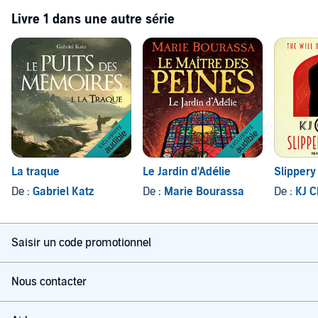
Аудиокнига. Боевая фантастика.
Livre 1 dans une autre série
Музыка: studio.youtube.com
Aakash Gandhi / Cavalry
Aakash Gandhi / Poisoned Rose
Biz Baz Studio / Action Time
Biz Baz Studio / Don't Look Inside
filmmusic.io
Kevin MacLeod / Killers
La traque
Le Jardin d'Adélie
Slippery
De :
Gabriel Katz
De :
Marie Bourassa
De :
KJ C
© Каменистый Артём (Мир S-T-I-K-S, его устройство и
терминология)
© Куликов Даниил
Saisir un code promotionnel
© ИДДК
Please note: This audiobook is in Russian.
Nous contacter
©2021 IDDK (P)2021 IDDK