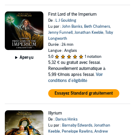
First Lord of the Imperium
De :
L J Goulding
Lu par :
John Banks
,
Beth Chalmers
,
Jenny Funnell
,
Jonathan Keeble
,
Toby
Longworth
Durée : 24 min
Langue : Anglais
5,0
1 notation
Aperçu
5,32 €
ou gratuit avec l'essai.
Renouvellement automatique à
5,99 €/mois après l'essai.
Voir
conditions d'éligibilité
Essayez Standard gratuitement
Illyrium
De :
Darius Hinks
Lu par :
Barnaby Edwards
,
Jonathan
Keeble
,
Penelope Rawlins
,
Andrew