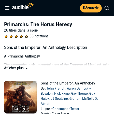
Découvrir
Primarchs: The Horus Heresy
26 titres dans la série
55 notations
Sons of the Emperor: An Anthology Description
A Primarchs Anthology
The primarchs, nigh-immortal sons of the Emperor of Mankind, take
Afficher plus
the stage in a series of short stories showcasing some of their great
deeds and hideous acts from across the Great Crusade and the
Horus Heresy.
Sons of the Emperor: An Anthology
De :
John French
,
Aaron Dembski-
LISTEN TO IT BECAUSE
Bowden
,
Nick Kyme
,
Gav Thorpe
,
Guy
Whether you see them as heroes, villains, or victims of the
Haley
,
L J Goulding
,
Graham McNeill
,
Dan
Emperor's machinations, these tales will give you a different
Abnett
perspective on a host of primarchs – including Angron, Vulkan,
Lu par :
Christopher Tester
Magnus the Red, and Horus himself.