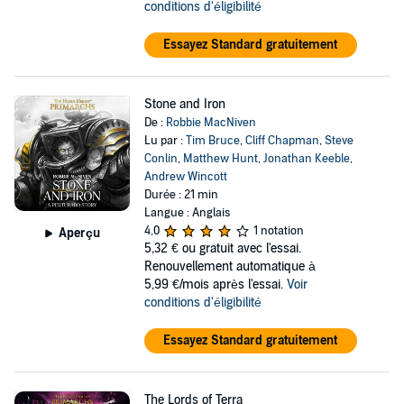
conditions d'éligibilité
Essayez Standard gratuitement
Stone and Iron
De :
Robbie MacNiven
Lu par :
Tim Bruce
,
Cliff Chapman
,
Steve
Conlin
,
Matthew Hunt
,
Jonathan Keeble
,
Andrew Wincott
Durée : 21 min
Langue : Anglais
4,0
1 notation
Aperçu
5,32 €
ou gratuit avec l'essai.
Renouvellement automatique à
5,99 €/mois après l'essai.
Voir
conditions d'éligibilité
Essayez Standard gratuitement
The Lords of Terra