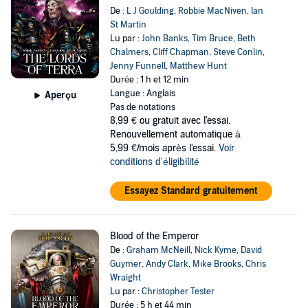
De :
L J Goulding
,
Robbie MacNiven
,
Ian
St Martin
Lu par :
John Banks
,
Tim Bruce
,
Beth
Chalmers
,
Cliff Chapman
,
Steve Conlin
,
Jenny Funnell
,
Matthew Hunt
Durée : 1 h et 12 min
Langue : Anglais
Aperçu
Pas de notations
8,99 €
ou gratuit avec l'essai.
Renouvellement automatique à
5,99 €/mois après l'essai.
Voir
conditions d'éligibilité
Essayez Standard gratuitement
Blood of the Emperor
De :
Graham McNeill
,
Nick Kyme
,
David
Guymer
,
Andy Clark
,
Mike Brooks
,
Chris
Wraight
Lu par :
Christopher Tester
Durée : 5 h et 44 min