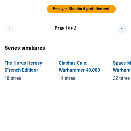
Essayez Standard gratuitement
Page 1 de 2
Page précédente
Page 
Séries similaires
The Horus Heresy
Ciaphas Cain:
Space Ma
(French Edition)
Warhammer 40,000
Warhamm
18 titres
14 titres
22 titres