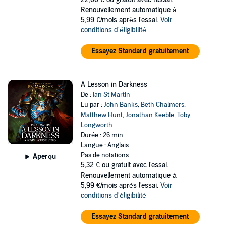
Renouvellement automatique à
– Shadow of the Past by Gav Thorpe, featuring Lorgar
5,99 €/mois après l'essai.
Voir
– The Emperor’s Architect by Guy Haley, featuring Perturabo
conditions d'éligibilité
– Prince of Blood by L J Goulding, featuring Angron
Essayez Standard gratuitement
– The Ancient Awaits by Graham McNeill, featuring Magnus the Red
– Misbegotten by Dan Abnett, featuring Horus Lupercal
A Lesson in Darkness
De :
Ian St Martin
Narrated by Christopher Tester. Running time 7 hours, 6 minutes
Lu par :
John Banks
,
Beth Chalmers
,
(approx).
Matthew Hunt
,
Jonathan Keeble
,
Toby
Longworth
©2023 Games Workshop Limited (P)2023 Games Workshop Limited
Durée : 26 min
Langue : Anglais
Pas de notations
Aperçu
5,32 €
ou gratuit avec l'essai.
Renouvellement automatique à
5,99 €/mois après l'essai.
Voir
conditions d'éligibilité
Essayez Standard gratuitement