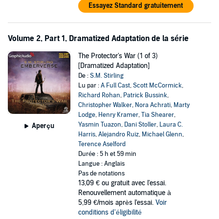
Essayez Standard gratuitement
Volume 2, Part 1, Dramatized Adaptation de la série
The Protector's War (1 of 3)
[Dramatized Adaptation]
De :
S.M. Stirling
Lu par :
A Full Cast
,
Scott McCormick
,
Richard Rohan
,
Patrick Bussink
,
Christopher Walker
,
Nora Achrati
,
Marty
Lodge
,
Henry Kramer
,
Tia Shearer
,
Yasmin Tuazon
,
Dani Stoller
,
Laura C.
Aperçu
Harris
,
Alejandro Ruiz
,
Michael Glenn
,
Terence Aselford
Durée : 5 h et 59 min
Langue : Anglais
Pas de notations
13,09 €
ou gratuit avec l'essai.
Renouvellement automatique à
5,99 €/mois après l'essai.
Voir
conditions d'éligibilité