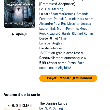
[Dramatized Adaptation]
De :
S.M. Sterling
Lu par :
Scott McCormick
,
Amanda
Forstrom
,
Patrick Bussink
,
Nora Achrati
,
Alejandro Ruiz
,
Eric Messner
,
Jessica
Lauren Ball
,
Marni Penning
,
Megan
Poppy
,
Laura C. Harris
,
Richard Rohan
Aperçu
Durée : 6 h et 43 min
Langue : Anglais
Pas de notations
15,00 €
ou gratuit avec l'essai.
Renouvellement automatique à
5,99 €/mois après l'essai.
Voir
conditions d'éligibilité
Essayez Standard gratuitement
Volume 4 de la série
The Sunrise Lands
De :
S. M. Stirling