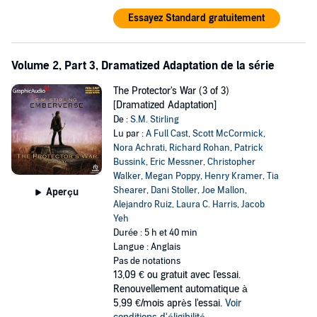
Essayez Standard gratuitement
Volume 2, Part 3, Dramatized Adaptation de la série
The Protector's War (3 of 3)
[Dramatized Adaptation]
De :
S.M. Stirling
Lu par :
A Full Cast
,
Scott McCormick
,
Nora Achrati
,
Richard Rohan
,
Patrick
Bussink
,
Eric Messner
,
Christopher
Walker
,
Megan Poppy
,
Henry Kramer
,
Tia
Shearer
,
Dani Stoller
,
Joe Mallon
,
Aperçu
Alejandro Ruiz
,
Laura C. Harris
,
Jacob
Yeh
Durée : 5 h et 40 min
Langue : Anglais
Pas de notations
13,09 €
ou gratuit avec l'essai.
Renouvellement automatique à
5,99 €/mois après l'essai.
Voir