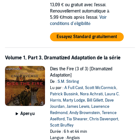
13,09 €
ou gratuit avec l'essai.
Renouvellement automatique à
5,99 €/mois après l'essai.
Voir
conditions d'éligibilité
Essayez Standard gratuitement
Volume 1, Part 3, Dramatized Adaptation de la série
Dies the Fire (3 of 3) [Dramatized
Adaptation]
De :
S.M. Stirling
Lu par :
A Full Cast
,
Scott McCormick
,
Patrick Bussink
,
Nora Achrati
,
Laura C.
Harris
,
Marty Lodge
,
Bill Gillett
,
Dave
Jourdan
,
James Lewis
,
Lawrence
Redmond
,
Andy Brownstein
,
Terence
Aperçu
Aselford
,
Tia Shearer
,
Chris Davenport
,
Scott Bruffey
Durée : 6 h et 44 min
Langue : Anglais