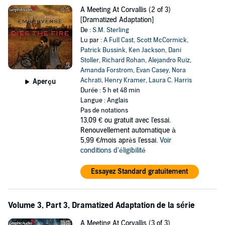
A Meeting At Corvallis (2 of 3)
[Dramatized Adaptation]
De :
S.M. Sterling
Lu par :
A Full Cast
,
Scott McCormick
,
Patrick Bussink
,
Ken Jackson
,
Dani
Stoller
,
Richard Rohan
,
Alejandro Ruiz
,
Amanda Forstrom
,
Evan Casey
,
Nora
Achrati
,
Henry Kramer
,
Laura C. Harris
Aperçu
Durée : 5 h et 48 min
Langue : Anglais
Pas de notations
13,09 €
ou gratuit avec l'essai.
Renouvellement automatique à
5,99 €/mois après l'essai.
Voir
conditions d'éligibilité
Essayez Standard gratuitement
Volume 3, Part 3, Dramatized Adaptation de la série
A Meeting At Corvallis (3 of 3)