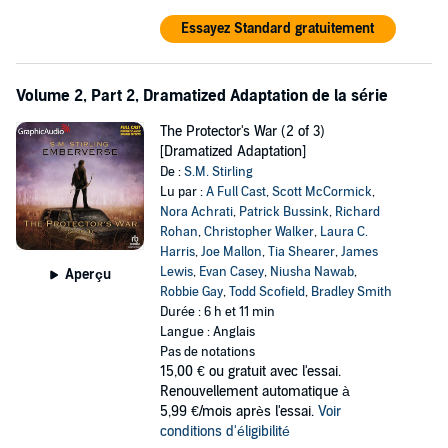
Essayez Standard gratuitement
Volume 2, Part 2, Dramatized Adaptation de la série
The Protector's War (2 of 3)
[Dramatized Adaptation]
De :
S.M. Stirling
Lu par :
A Full Cast
,
Scott McCormick
,
Nora Achrati
,
Patrick Bussink
,
Richard
Rohan
,
Christopher Walker
,
Laura C.
Harris
,
Joe Mallon
,
Tia Shearer
,
James
Lewis
,
Evan Casey
,
Niusha Nawab
,
Aperçu
Robbie Gay
,
Todd Scofield
,
Bradley Smith
Durée : 6 h et 11 min
Langue : Anglais
Pas de notations
15,00 €
ou gratuit avec l'essai.
Renouvellement automatique à
5,99 €/mois après l'essai.
Voir
conditions d'éligibilité