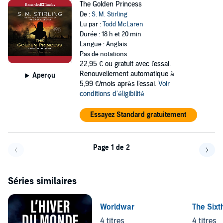
The Golden Princess
De :
S. M. Stirling
Lu par :
Todd McLaren
Durée : 18 h et 20 min
Langue : Anglais
Pas de notations
22,95 €
ou gratuit avec l'essai.
Renouvellement automatique à
Aperçu
5,99 €/mois après l'essai.
Voir
conditions d'éligibilité
Essayez Standard gratuitement
Page 1 de 2
Page précédente
Page 
Séries similaires
Worldwar
The Sixt
4 titres
4 titres