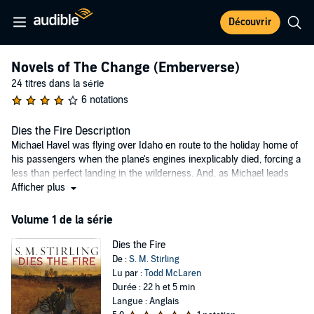
Découvrir
Novels of The Change (Emberverse)
24 titres dans la série
6 notations
Dies the Fire Description
Michael Havel was flying over Idaho en route to the holiday home of
his passengers when the plane's engines inexplicably died, forcing a
less than perfect landing in the wilderness. And, as Michael leads
his charges to safety, he begins to realize that the engine failure was
Afficher plus
not an isolated incident.
Volume 1 de la série
Juniper Mackenzie was singing and playing guitar in a pub when her
small Oregon town was thrust into darkness. Cars refused to start.
Dies the Fire
Phones were silent. And when an airliner crashed, no sirens
De :
S. M. Stirling
sounded and no fire trucks arrived. Now, taking refuge in her
Lu par :
Todd McLaren
family's cabin with her daughter and a growing circle of friends,
Durée : 22 h et 5 min
Juniper is determined to create a farming community to benefit the
Langue : Anglais
survivors of this crisis.