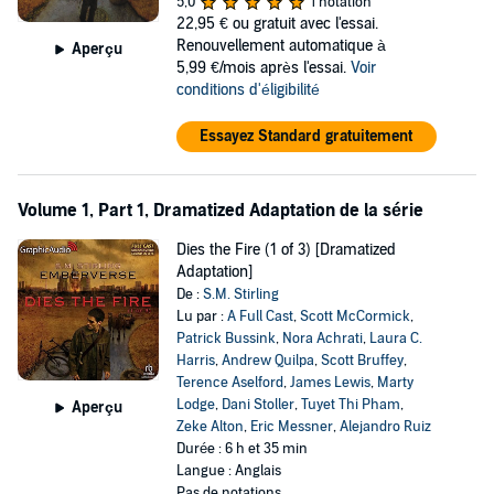
5,0
1 notation
22,95 €
ou gratuit avec l'essai.
But even as people band together to help one another, others are
Renouvellement automatique à
Aperçu
building armies for conquest.
5,99 €/mois après l'essai.
Voir
conditions d'éligibilité
©2004 Stirling (P)2008 Tantor
Essayez Standard gratuitement
Volume 1, Part 1, Dramatized Adaptation de la série
Dies the Fire (1 of 3) [Dramatized
Adaptation]
De :
S.M. Stirling
Lu par :
A Full Cast
,
Scott McCormick
,
Patrick Bussink
,
Nora Achrati
,
Laura C.
Harris
,
Andrew Quilpa
,
Scott Bruffey
,
Terence Aselford
,
James Lewis
,
Marty
Lodge
,
Dani Stoller
,
Tuyet Thi Pham
,
Aperçu
Zeke Alton
,
Eric Messner
,
Alejandro Ruiz
Durée : 6 h et 35 min
Langue : Anglais
Pas de notations