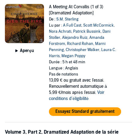
A Meeting At Corvallis (1 of 3)
[Dramatized Adaptation]
De :
S.M. Sterling
Lu par :
A Full Cast
,
Scott McCormick
,
Nora Achrati
,
Patrick Bussink
,
Dani
Stoller
,
Alejandro Ruiz
,
Amanda
Forstrom
,
Richard Rohan
,
Marni
Penning
,
Christopher Walker
,
Laura C.
Aperçu
Harris
,
Megan Poppy
Durée : 5 h et 48 min
Langue : Anglais
Pas de notations
13,09 €
ou gratuit avec l'essai.
Renouvellement automatique à
5,99 €/mois après l'essai.
Voir
conditions d'éligibilité
Essayez Standard gratuitement
Volume 3, Part 2, Dramatized Adaptation de la série