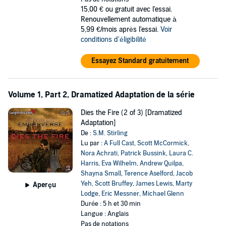
15,00 €
ou gratuit avec l'essai.
Renouvellement automatique à
5,99 €/mois après l'essai.
Voir
conditions d'éligibilité
Essayez Standard gratuitement
Volume 1, Part 2, Dramatized Adaptation de la série
Dies the Fire (2 of 3) [Dramatized
Adaptation]
De :
S.M. Stirling
Lu par :
A Full Cast
,
Scott McCormick
,
Nora Achrati
,
Patrick Bussink
,
Laura C.
Harris
,
Eva Wilhelm
,
Andrew Quilpa
,
Shayna Small
,
Terence Aselford
,
Jacob
Yeh
,
Scott Bruffey
,
James Lewis
,
Marty
Aperçu
Lodge
,
Eric Messner
,
Michael Glenn
Durée : 5 h et 30 min
Langue : Anglais
Pas de notations