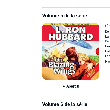
Volume 5 de la série
On
De 
Lu 
Pro
Dur
Dat
Lan
Pas
Aperçu
Volume 6 de la série