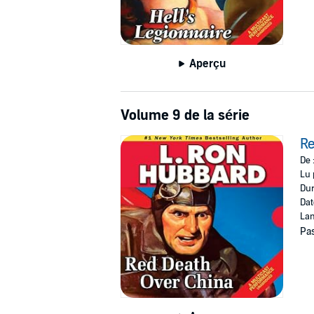
Aperçu
Volume 9 de la série
Re
De 
Lu 
Dur
Dat
Lan
Pas