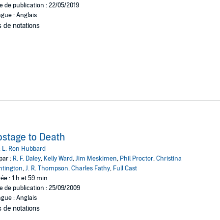
e de publication : 22/05/2019
gue : Anglais
 de notations
stage to Death
:
L. Ron Hubbard
par :
R. F. Daley
,
Kelly Ward
,
Jim Meskimen
,
Phil Proctor
,
Christina
tington
,
J. R. Thompson
,
Charles Fathy
,
Full Cast
ée : 1 h et 59 min
e de publication : 25/09/2009
gue : Anglais
 de notations