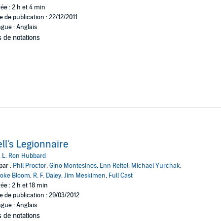
ée : 2 h et 4 min
e de publication : 22/12/2011
gue : Anglais
 de notations
ll's Legionnaire
:
L. Ron Hubbard
par :
Phil Proctor
,
Gino Montesinos
,
Enn Reitel
,
Michael Yurchak
,
ooke Bloom
,
R. F. Daley
,
Jim Meskimen
,
Full Cast
ée : 2 h et 18 min
e de publication : 29/03/2012
gue : Anglais
 de notations