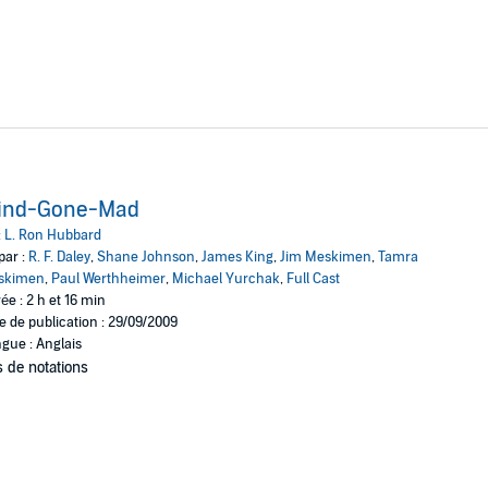
ind-Gone-Mad
:
L. Ron Hubbard
par :
R. F. Daley
,
Shane Johnson
,
James King
,
Jim Meskimen
,
Tamra
skimen
,
Paul Werthheimer
,
Michael Yurchak
,
Full Cast
ée : 2 h et 16 min
e de publication : 29/09/2009
gue : Anglais
 de notations