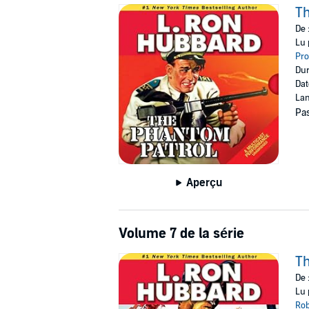
Th
De 
Lu 
Pro
Dur
Dat
Lan
Pas
Aperçu
Volume 7 de la série
Th
De 
Lu 
Rob