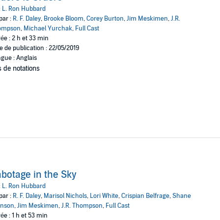
ncers are all here, as the audio version of
Orders Is Orders
takes you to t
:
L. Ron Hubbard
par :
R. F. Daley
,
Brooke Bloom
,
Corey Burton
,
Jim Meskimen
,
J.R.
en to the most complicated story with a keen eye for detail and realism, Hu
ompson
,
Michael Yurchak
,
Full Cast
st literary figures of the 20th century.”
—Publishers Weekly
ée : 2 h et 33 min
e de publication : 22/05/2019
gue : Anglais
 de notations
botage in the Sky
:
L. Ron Hubbard
par :
R. F. Daley
,
Marisol Nichols
,
Lori White
,
Crispian Belfrage
,
Shane
hnson
,
Jim Meskimen
,
J.R. Thompson
,
Full Cast
ée : 1 h et 53 min