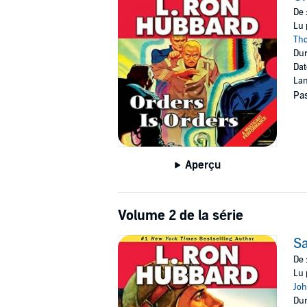
Gunshots, dive bombers, and seductive fan da
De 
Lu 
“Demonstrating his unique ability to relate ev
Th
imagination set him apart as one of the greate
Dur
Dat
©2009 Galaxy Press (P)2009 Galaxy Press
Lan
Pas
Aperçu
Volume 2 de la série
Sa
De 
Lu 
Jo
Dur