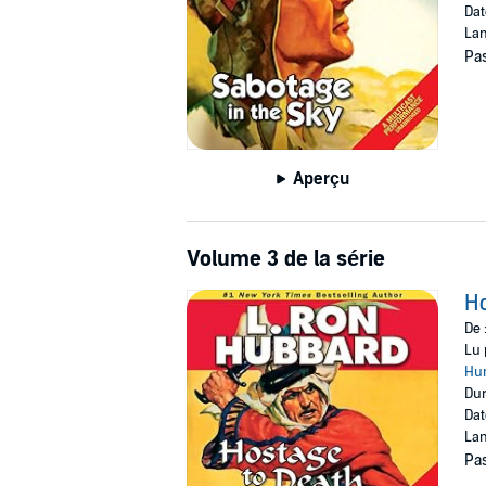
Dat
Lan
Pas
Aperçu
Volume 3 de la série
Ho
De 
Lu 
Hun
Dur
Dat
Lan
Pas