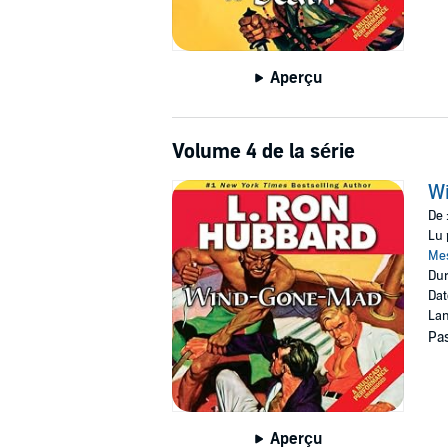
Aperçu
Volume 4 de la série
W
De 
Lu 
Me
Dur
Dat
Lan
Pas
Aperçu