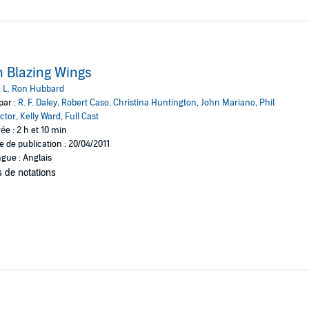
 Blazing Wings
:
L. Ron Hubbard
par :
R. F. Daley
,
Robert Caso
,
Christina Huntington
,
John Mariano
,
Phil
ctor
,
Kelly Ward
,
Full Cast
ée : 2 h et 10 min
e de publication : 20/04/2011
gue : Anglais
 de notations