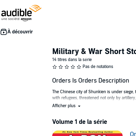
Military & War Short St
14 titres dans la série
Pas de notations
Orders Is Orders Description
The Chinese city of Shunkien is under siege, t
with refugees, threatened not only by artillery
Afficher plus
200 miles away, on the USS Miami, stands th
stubborn - if anybody can negotiate a crucial
Volume 1 de la série
But the Japanese are the least of his problem
skirt is tight. And then there’s the greatest en
Or