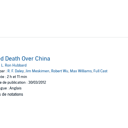
d Death Over China
:
L. Ron Hubbard
par :
R. F. Daley
,
Jim Meskimen
,
Robert Wu
,
Max Williams
,
Full Cast
ée : 2 h et 11 min
e de publication : 30/03/2012
gue : Anglais
 de notations