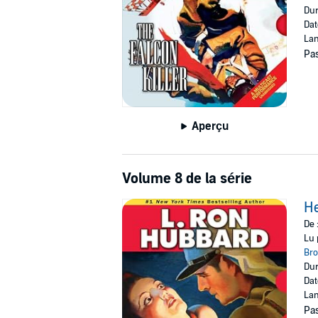
Dur
Dat
Lan
Pas
Aperçu
Volume 8 de la série
He
De 
Lu 
Br
Dur
Dat
Lan
Pas