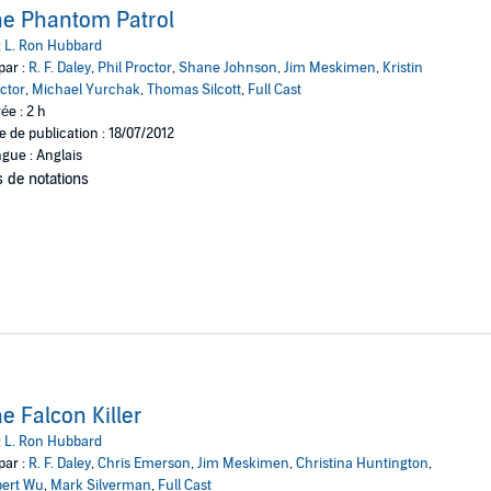
e Phantom Patrol
:
L. Ron Hubbard
par :
R. F. Daley
,
Phil Proctor
,
Shane Johnson
,
Jim Meskimen
,
Kristin
ctor
,
Michael Yurchak
,
Thomas Silcott
,
Full Cast
ée : 2 h
e de publication : 18/07/2012
gue : Anglais
 de notations
e Falcon Killer
:
L. Ron Hubbard
par :
R. F. Daley
,
Chris Emerson
,
Jim Meskimen
,
Christina Huntington
,
ert Wu
,
Mark Silverman
,
Full Cast