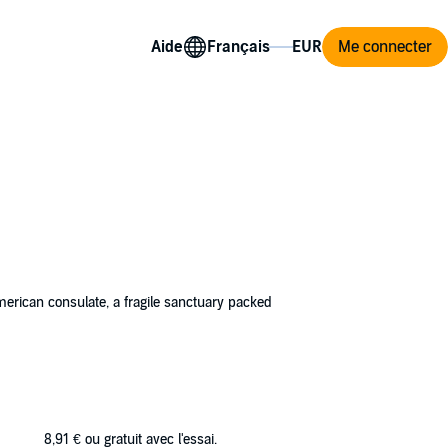
Aide
Me connecter
American consulate, a fragile sanctuary packed
 Hanks in Saving Private Ryan - and just as
ery, it’s Sergeant Mitchell.
or the ride - a girl as unpredictable as her
o one, it’s America that will pay the price.
8,91 €
ou gratuit avec l'essai.