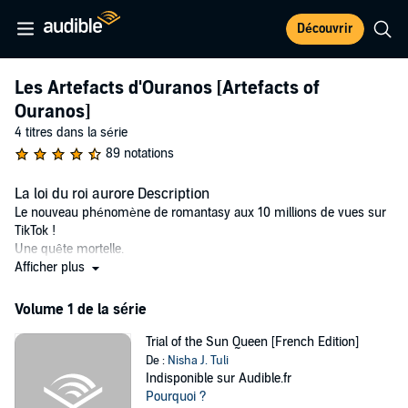
Découvrir
Les Artefacts d'Ouranos [Artefacts of
Ouranos]
4 titres dans la série
89 notations
La loi du roi aurore Description
Le nouveau phénomène de romantasy aux 10 millions de vues sur
TikTok !
Une quête mortelle.
Quatre artefacts.
Afficher plus
Une couronne qui pourrait tout changer.
Lor ne reculera devant rien pour protéger le secret de sa famille et
Volume 1 de la série
sauver le futur du royaume.
Trial of the Sun Queen [French Edition]
©2023 Nisha J. Tuli (P)2024 W.F. Howes Ltd
De :
Nisha J. Tuli
Indisponible sur Audible.fr
Pourquoi ?