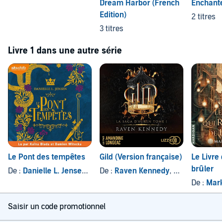
Dream Harbor (French
Enchant
Edition)
2 titres
3 titres
Livre 1 dans une autre série
Le Pont des tempêtes
Gild (Version française)
Le Livre 
brûler
De :
Danielle L. Jensen
, et autres
De :
Raven Kennedy
, et autres
De :
Mar
Saisir un code promotionnel