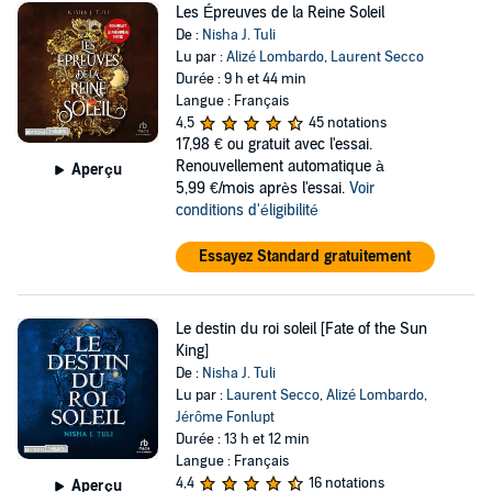
Les Épreuves de la Reine Soleil
De :
Nisha J. Tuli
Lu par :
Alizé Lombardo
,
Laurent Secco
Durée : 9 h et 44 min
Langue : Français
4,5
45 notations
17,98 €
ou gratuit avec l'essai.
Renouvellement automatique à
Aperçu
5,99 €/mois après l'essai.
Voir
conditions d'éligibilité
Essayez Standard gratuitement
Le destin du roi soleil [Fate of the Sun
King]
De :
Nisha J. Tuli
Lu par :
Laurent Secco
,
Alizé Lombardo
,
Jérôme Fonlupt
Durée : 13 h et 12 min
Langue : Français
4,4
16 notations
Aperçu