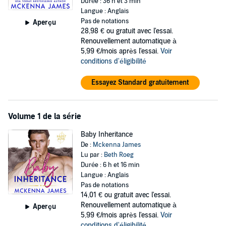
Durée : 36 h et 3 min
Langue : Anglais
If you love sweet and sexy romance featuring independent women
Pas de notations
Aperçu
and stubborn men who will stop at nothing to win the women they
28,98 €
ou gratuit avec l'essai.
desire, download your copy of
Inherit Love
today!
Renouvellement automatique à
5,99 €/mois après l'essai.
Voir
©2021 Wisteria Lane Press Audio (P)2021 Wisteria Lane Press
conditions d'éligibilité
Audio
Essayez Standard gratuitement
Volume 1 de la série
Baby Inheritance
De :
Mckenna James
Lu par :
Beth Roeg
Durée : 6 h et 16 min
Langue : Anglais
Pas de notations
14,01 €
ou gratuit avec l'essai.
Renouvellement automatique à
Aperçu
5,99 €/mois après l'essai.
Voir
conditions d'éligibilité