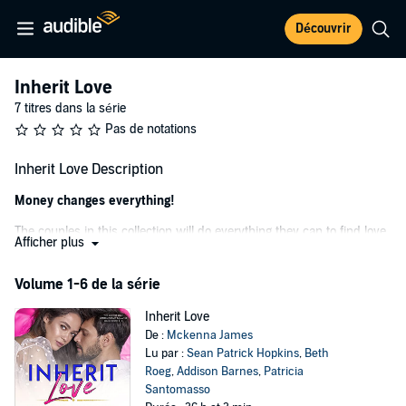
Découvrir
Inherit Love
7 titres dans la série
Pas de notations
Inherit Love Description
Money changes everything!
The couples in this collection will do everything they can to find love,
Afficher plus
even when riches get in the way
.
The six-book Inherit Love collection follows six couples' romantic
Volume 1-6 de la série
journey to inheritance
and
love.
Inherit Love
Inside, you can escape to a tropical paradise or an Irish castle.
De :
Mckenna James
Listen to stories of arranged marriages, second chances at love,
Lu par :
Sean Patrick Hopkins
,
Beth
office romances, enemies to lovers, and even amnesia. You'll find
Roeg
,
Addison Barnes
,
Patricia
marriages of convenience (and inconvenience), babies, football
Santomasso
teams, bodyguards, and other smoking hot heroes.