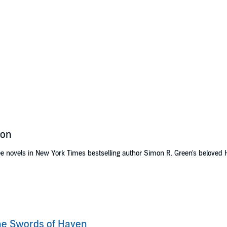
ion
ree novels in New York Times bestselling author Simon R. Green's beloved 
a dinner party and Hawk and Fisher have only a few hours to find the kille
nd the victim's own wife.
he Swords of Haven