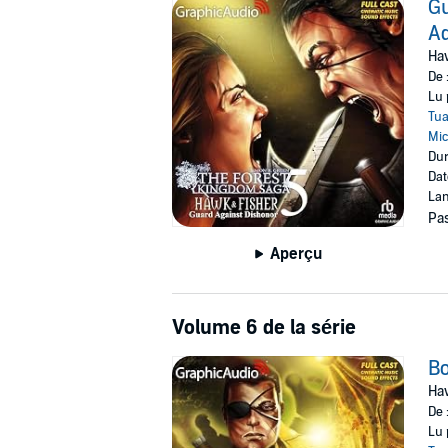
Gu
Ad
Haw
De 
Lu 
Tu
Mic
Dur
Dat
Lan
Pas
Aperçu
Volume 6 de la série
Bo
Haw
De 
Lu 