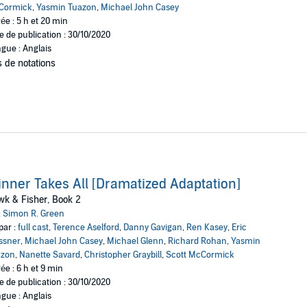
Cormick
,
Yasmin Tuazon
,
Michael John Casey
ée : 5 h et 20 min
e de publication : 30/10/2020
gue : Anglais
 de notations
nner Takes All [Dramatized Adaptation]
k & Fisher, Book 2
:
Simon R. Green
par :
full cast
,
Terence Aselford
,
Danny Gavigan
,
Ren Kasey
,
Eric
ssner
,
Michael John Casey
,
Michael Glenn
,
Richard Rohan
,
Yasmin
azon
,
Nanette Savard
,
Christopher Graybill
,
Scott McCormick
ée : 6 h et 9 min
e de publication : 30/10/2020
gue : Anglais