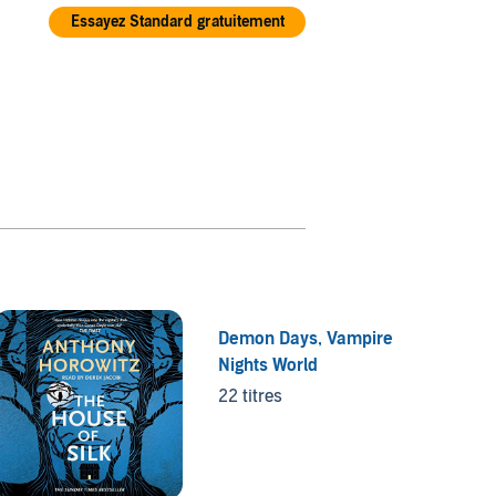
Essayez Standard gratuitement
Demon Days, Vampire
Dark F
Nights World
4 titre
22 titres