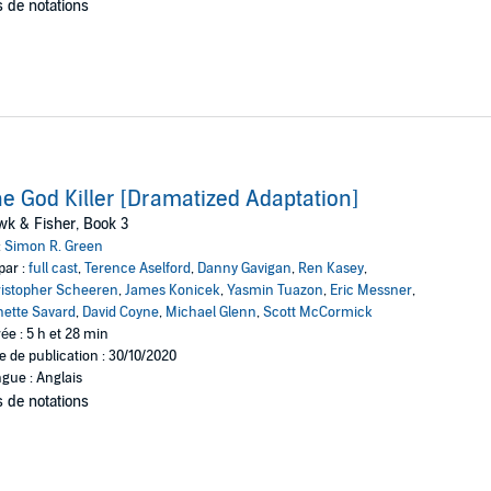
 de notations
e God Killer [Dramatized Adaptation]
k & Fisher, Book 3
:
Simon R. Green
par :
full cast
,
Terence Aselford
,
Danny Gavigan
,
Ren Kasey
,
istopher Scheeren
,
James Konicek
,
Yasmin Tuazon
,
Eric Messner
,
ette Savard
,
David Coyne
,
Michael Glenn
,
Scott McCormick
ée : 5 h et 28 min
e de publication : 30/10/2020
gue : Anglais
 de notations