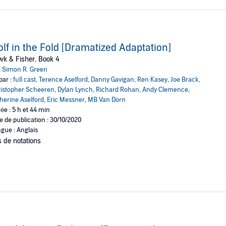
lf in the Fold [Dramatized Adaptation]
k & Fisher, Book 4
:
Simon R. Green
par :
full cast
,
Terence Aselford
,
Danny Gavigan
,
Ren Kasey
,
Joe Brack
,
istopher Scheeren
,
Dylan Lynch
,
Richard Rohan
,
Andy Clemence
,
herine Aselford
,
Eric Messner
,
MB Van Dorn
ée : 5 h et 44 min
e de publication : 30/10/2020
gue : Anglais
 de notations