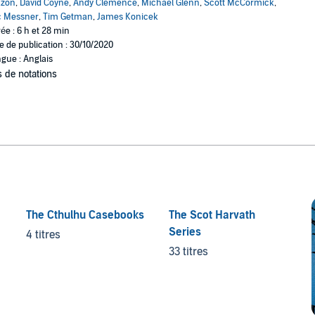
azon
,
David Coyne
,
Andy Clemence
,
Michael Glenn
,
Scott McCormick
,
c Messner
,
Tim Getman
,
James Konicek
ée : 6 h et 28 min
e de publication : 30/10/2020
gue : Anglais
 de notations
The Cthulhu Casebooks
The Scot Harvath
Series
4 titres
33 titres