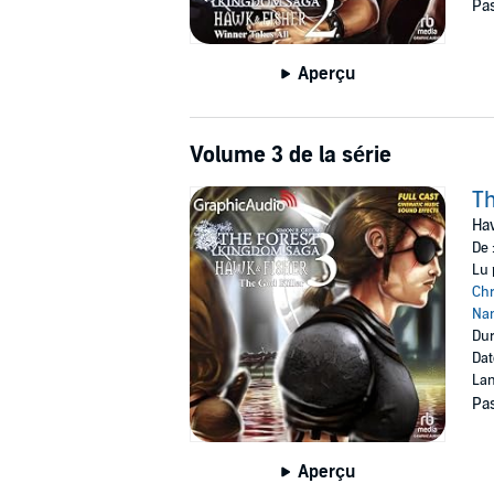
Pas
Aperçu
Volume 3 de la série
Th
Haw
De 
Lu 
Chr
Nan
Dur
Dat
Lan
Pas
Aperçu