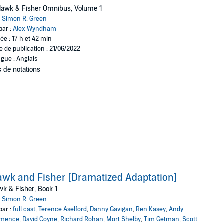
ous politicians, and deadly assassins when they're assigned to protect J
Hawk & Fisher Omnibus, Volume 1
ery popular . . . as a target.
:
Simon R. Green
par :
Alex Wyndham
ée : 17 h et 42 min
When divine residents of the Street of Gods fall prey to a murderer, Hawk
e de publication : 21/06/2022
 breaks loose in Haven.
gue : Anglais
 de notations
wk and Fisher [Dramatized Adaptation]
k & Fisher, Book 1
:
Simon R. Green
par :
full cast
,
Terence Aselford
,
Danny Gavigan
,
Ren Kasey
,
Andy
emence
,
David Coyne
,
Richard Rohan
,
Mort Shelby
,
Tim Getman
,
Scott