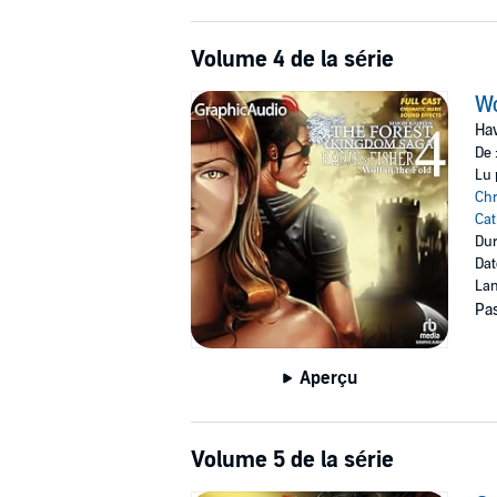
Volume 4 de la série
Wo
Haw
De 
Lu 
Chr
Cat
Dur
Dat
Lan
Pas
Aperçu
Volume 5 de la série