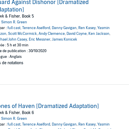
ard Against Dishonor [Dramatized
aptation]
k & Fisher, Book 5
:
Simon R. Green
par :
full cast
,
Terence Aselford
,
Danny Gavigan
,
Ren Kasey
,
Yasmin
azon
,
Scott McCormick
,
Andy Clemence
,
David Coyne
,
Ken Jackson
,
hael John Casey
,
Eric Messner
,
James Konicek
ée : 5 h et 30 min
e de publication : 30/10/2020
gue : Anglais
 de notations
nes of Haven [Dramatized Adaptation]
k & Fisher, Book 6
:
Simon R. Green
par :
full cast
,
Terence Aselford
,
Danny Gavigan
,
Ren Kasey
,
Yasmin