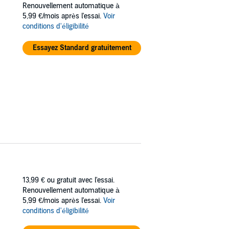
ames Adamant, a fiery young politician whose
Renouvellement automatique à
5,99 €/mois après l'essai.
Voir
conditions d'éligibilité
Essayez Standard gratuitement
 & Fisher must team up with an exclusive
13,99 €
ou gratuit avec l'essai.
Renouvellement automatique à
5,99 €/mois après l'essai.
Voir
conditions d'éligibilité