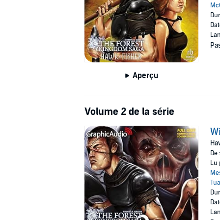
Mc
Dur
Dat
Lan
Pas
Aperçu
Volume 2 de la série
Wi
Haw
De 
Lu 
Me
Tu
Dur
Dat
Lan