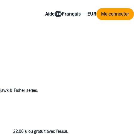
Aide
Me connecter
Hawk & Fisher series:
r among the guests, including powerful spell-
22,00 €
ou gratuit avec l'essai.