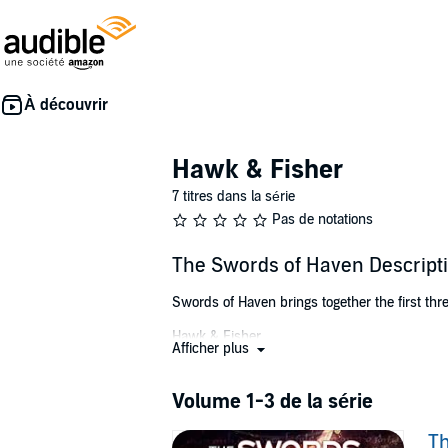
Hawk & Fisher
7 titres dans la série
Pas de notations
The Swords of Haven Descript
Swords of Haven brings together the first th
Hawk & Fisher
Afficher plus
A high-level city official is murdered during 
casters, cunning politicians, Haven royalty, a
Volume 1-3 de la série
Winner Takes All
T