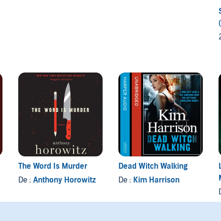
The Word Is Murder
Dead Witch Walking
De :
Anthony Horowitz
De :
Kim Harrison