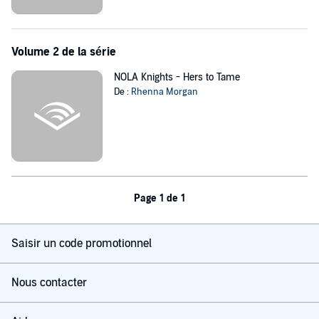
hochbegabten kleinen Sohn die benötigte schulische Förderung
zukommen zu lassen. Und so spielt Evette bald Aschenputtel für
einen Mann, der trotz allem, was die Leute glauben, definitiv mehr
Prinz als Verbrecher ist. Sie kann nicht anders, als sich jeden Tag
Volume 2 de la série
immer mehr in ihn zu verlieben. Doch als ein Revierkampf zwischen
Sergei und einem seiner Rivalen entbrennt und die Gewalt nicht vor
NOLA Knights - Hers to Tame
ihrer Haustür haltmacht, muss Evette sich damit abfinden, einen
De :
Rhenna Morgan
Mann zu lieben, der vor nichts zurückschreckt, um sie zu
verteidigen...
©2019 Rhenna Morgan (P)2023 dp audiobooks
Page 1 de 1
Saisir un code promotionnel
Nous contacter