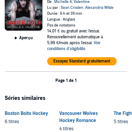
De :
Michelle A. Valentine
Lu par :
Sean Crisden
,
Alexandria Wilde
Durée : 6 h et 39 min
Langue : Anglais
Pas de notations
14,01 €
ou gratuit avec l'essai.
Renouvellement automatique à
Aperçu
5,99 €/mois après l'essai.
Voir
conditions d'éligibilité
Essayez Standard gratuitement
Page 1 de 1
Séries similaires
Boston Bolts Hockey
Vancouver Wolves
The Fig
Hockey Romance
6 titres
5 titres
4 titres