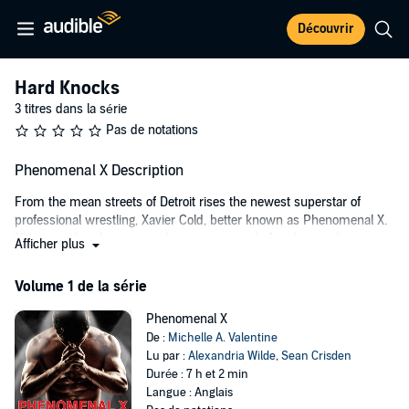
Découvrir
Hard Knocks
3 titres dans la série
Pas de notations
Phenomenal X Description
From the mean streets of Detroit rises the newest superstar of
professional wrestling, Xavier Cold, better known as Phenomenal X.
His muscular physique makes men cower before him and women
Afficher plus
lose their minds with desire. Anna Cortez is fresh out of college and
naïve to the harsh realities of the real world. Tired of living under the
Volume 1 de la série
thumb of her conservative family, she defies them when she
accepts a job as the assistant to wrestling's most notorious bad boy.
Phenomenal X
Phenomenal X has an animalistic nature that even good girl Anna
De :
Michelle A. Valentine
finds hard to resist. Forced to share a bed in a sold-out hotel, lines
Lu par :
Alexandria Wilde
,
Sean Crisden
blur between them, and they quickly learn that one lustful night
Durée : 7 h et 2 min
changes everything. Neither one of them will ever be the same.
Langue : Anglais
Contains mature themes.