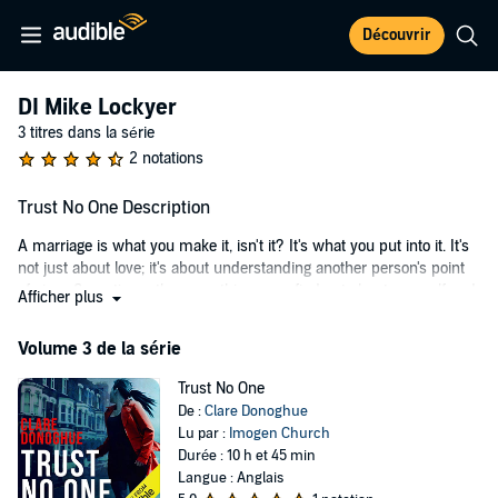
Découvrir
DI Mike Lockyer
3 titres dans la série
2 notations
Trust No One Description
A marriage is what you make it, isn't it? It's what you put into it. It's
not just about love; it's about understanding another person's point
of view. Sometimes there are things you find out about yourself and
Afficher plus
each other, which means the marriage has to end. Sad, particularly
when kids are involved - but all pretty normal. Normal, that is, until
Volume 3 de la série
there's a murder.
Trust No One
DS Jane Bennett and DI Mike Lockyer are called in to investigate one
De :
Clare Donoghue
of the South London murder squad's most difficult and distressing
Lu par :
Imogen Church
cases yet - where family and friends come under scrutiny in the
Durée : 10 h et 45 min
hardest of circumstances.
Langue : Anglais