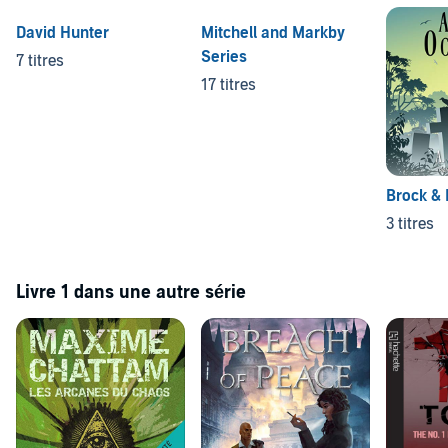
David Hunter
Mitchell and Markby
Series
7 titres
17 titres
Brock & 
3 titres
Livre 1 dans une autre série