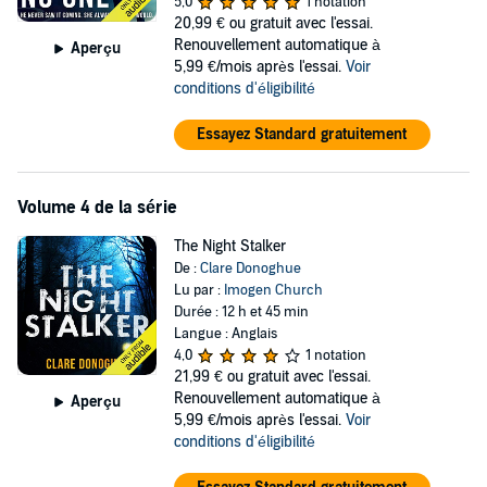
©2016 Clare Donoghue (P)2016 Audible, Ltd
5,0
1 notation
20,99 €
ou gratuit avec l'essai.
Renouvellement automatique à
Aperçu
5,99 €/mois après l'essai.
Voir
conditions d'éligibilité
Essayez Standard gratuitement
Volume 4 de la série
The Night Stalker
De :
Clare Donoghue
Lu par :
Imogen Church
Durée : 12 h et 45 min
Langue : Anglais
4,0
1 notation
21,99 €
ou gratuit avec l'essai.
Renouvellement automatique à
Aperçu
5,99 €/mois après l'essai.
Voir
conditions d'éligibilité