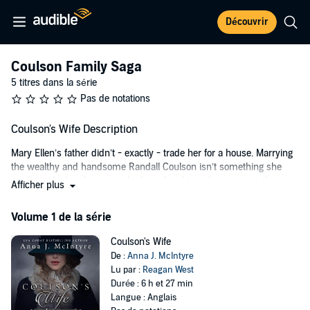
Découvrir
Coulson Family Saga
5 titres dans la série
Pas de notations
Coulson's Wife Description
Mary Ellen’s father didn’t - exactly - trade her for a house. Marrying
the wealthy and handsome Randall Coulson isn’t something she
wants to do, but, being an obedient daughter, she agrees to the
Afficher plus
marriage.
Volume 1 de la série
Randall Coulson wants Mary Ellen for one reason: to give him sons.
He has no desire to form a bond of love or friendship with his young
Coulson's Wife
bride. His own heart is already taken.
De :
Anna J. McIntyre
This bittersweet story of love, lies, and family secrets takes place
Lu par :
Reagan West
during a turbulent period of American history, one in which the
Durée : 6 h et 27 min
perception of women and their role in society changed during the
Langue : Anglais