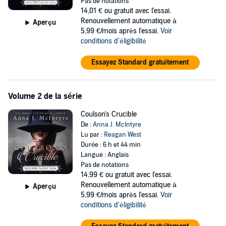
course of one woman’s life.
Pas de notations
14,01 €
ou gratuit avec l'essai.
©2013 Anna J. McIntyre (P)2020 Dreamscape Media, LLC
Renouvellement automatique à
Aperçu
5,99 €/mois après l'essai.
Voir
conditions d'éligibilité
Essayez Standard gratuitement
Volume 2 de la série
Coulson's Crucible
De :
Anna J. McIntyre
Lu par :
Reagan West
Durée : 6 h et 44 min
Langue : Anglais
Pas de notations
14,99 €
ou gratuit avec l'essai.
Renouvellement automatique à
Aperçu
5,99 €/mois après l'essai.
Voir
conditions d'éligibilité