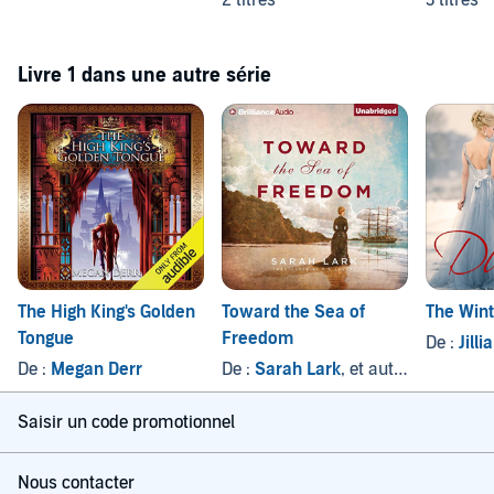
2 titres
3 titres
Livre 1 dans une autre série
The High King's Golden
Toward the Sea of
The Win
Tongue
Freedom
De :
Jill
De :
Megan Derr
De :
Sarah Lark
, et autres
Saisir un code promotionnel
Nous contacter