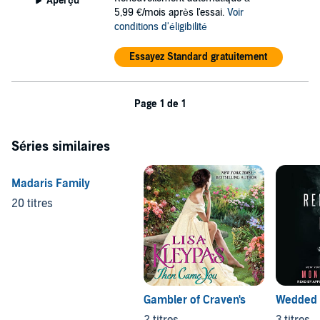
Aperçu
5,99 €/mois après l'essai.
Voir
conditions d'éligibilité
Essayez Standard gratuitement
Page 1 de 1
Séries similaires
Madaris Family
20 titres
Gambler of Craven's
Wedded 