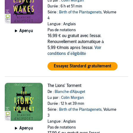
Lu par :
Colin Morgan
Durée : 6 h et 51 min
Série :
Birth of the Plantagenets
, Volume
4
Langue : Anglais
Pas de notations
Aperçu
16,99 €
ou gratuit avec l'essai.
Renouvellement automatique à
5,99 €/mois après l'essai.
Voir
conditions d'éligibilité
Essayez Standard gratuitement
The Lions' Torment
De :
Blanche d'Alpuget
Lu par :
Colin Morgan
Durée : 12 h et 39 min
Série :
Birth of the Plantagenets
, Volume
3
Langue : Anglais
Pas de notations
Aperçu