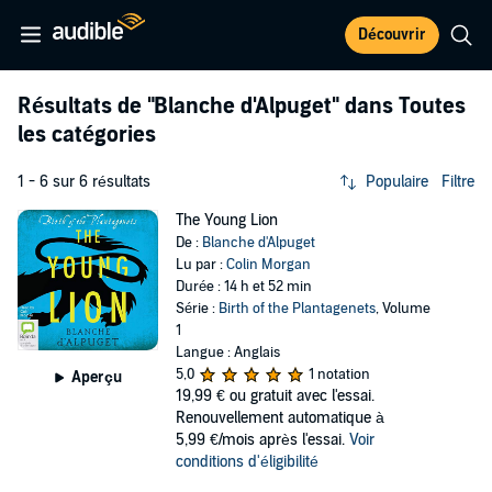
Découvrir
Résultats de
"Blanche d'Alpuget"
dans Toutes
les catégories
1 - 6 sur 6 résultats
Populaire
Filtre
The Young Lion
De :
Blanche d'Alpuget
Lu par :
Colin Morgan
Durée : 14 h et 52 min
Série :
Birth of the Plantagenets
, Volume
1
Langue : Anglais
5,0
1 notation
Aperçu
19,99 €
ou gratuit avec l'essai.
Renouvellement automatique à
5,99 €/mois après l'essai.
Voir
conditions d'éligibilité