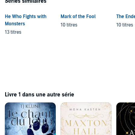
Séries similaires
He Who Fights with
Mark of the Fool
The End
Monsters
10 titres
10 titres
13 titres
Livre 1 dans une autre série