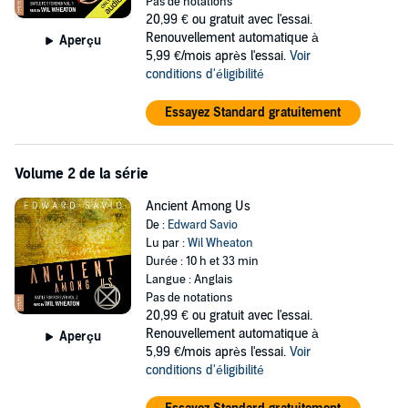
mysterious cabal attempts to kidnap him and kill his friends,
Pas de notations
Alexander must use all his skills and centuries of training to outwit
20,99 €
ou gratuit avec l'essai.
the most dangerous man alive, the mastermind of a plot that would
Renouvellement automatique à
Aperçu
change the world forever.
5,99 €/mois après l'essai.
Voir
conditions d'éligibilité
Clever, intriguing, skillfully woven with humor,
Alexander X
launches
us on an epic journey toward a future few of us will survive, rising
Essayez Standard gratuitement
from a past we never knew existed.
©2019 Edward Savio (P)2019 Babelfish Audio
Volume 2 de la série
Ancient Among Us
De :
Edward Savio
Lu par :
Wil Wheaton
Durée : 10 h et 33 min
Langue : Anglais
Pas de notations
20,99 €
ou gratuit avec l'essai.
Renouvellement automatique à
Aperçu
5,99 €/mois après l'essai.
Voir
conditions d'éligibilité