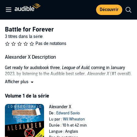
Découvrir
Battle for Forever
3 titres dans la série
Pas de notations
Alexander X Description
Get ready for audiobook three,
League of Auld
, coming in January
2023, by listening to the Audible best seller,
Alexander X
(#1 overall).
Afficher plus
Alexander Grant is a little too good at a few too many things. Two
dozen martial arts. Twice that many languages. Chess, the piano,
Volume 1 de la série
sports, forging excused absences, you name it. He graduated high
school top of his class 17 times. Of course, no one knows any of this.
Alexander X
Not that he wants to go unnoticed. It’s just safer that way.
De :
Edward Savio
So for the last several decades, Alexander has been forced to move
Lu par :
Wil Wheaton
from town to small town to even smaller town—he just bought his
Durée : 10 h et 42 min
651st house—in an effort to live a painfully quiet life. But when a
Langue : Anglais