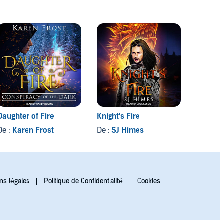
Daughter of Fire
Knight’s Fire
Snow 
De :
Karen Frost
De :
SJ Himes
De :
Sa
ns légales
Politique de Confidentialité
Cookies