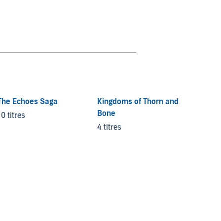
The Echoes Saga
Kingdoms of Thorn and
The Au
Bone
10 titres
4 titre
4 titres