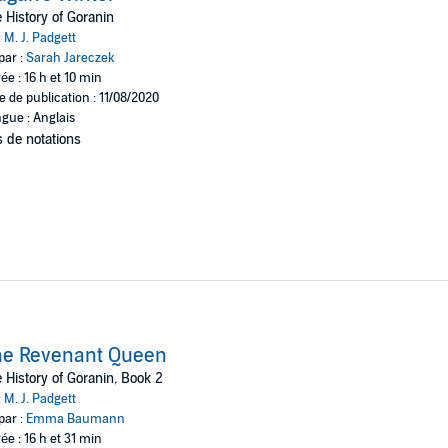
to be true, and the people are subjugated to a fate worse than death. As Mo
 History of Goranin
er. Haunted by memories of her past, Eiagan joins forces with a band of 
:
M. J. Padgett
ers determined to free the land of oppression once and for all.
par :
Sarah Jareczek
res threaten their survival, but the queen is determined to win back her birt
ée : 16 h et 10 min
e de publication : 11/08/2020
gue : Anglais
ett
 de notations
he Revenant Queen
 History of Goranin, Book 2
:
M. J. Padgett
par :
Emma Baumann
ée : 16 h et 31 min