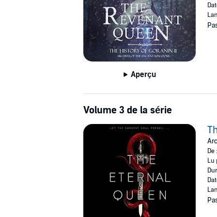
Dat
Lan
Pas
Aperçu
Volume 3 de la série
Th
Arc
De 
Lu 
Dur
Dat
Lan
Pas