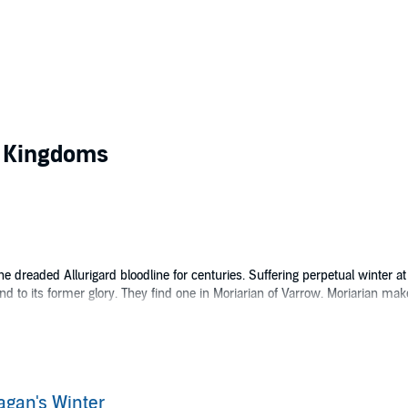
t Kingdoms
he dreaded Allurigard bloodline for centuries. Suffering perpetual winter at
land to its former glory. They find one in Moriarian of Varrow. Moriarian m
inter Queen, wants nothing more than peace and quiet. Her people push her
rtality is stolen and Moriarian attacks, Eiagan barely escapes her castle
y in her quest to reclaim her throne.
agan's Winter