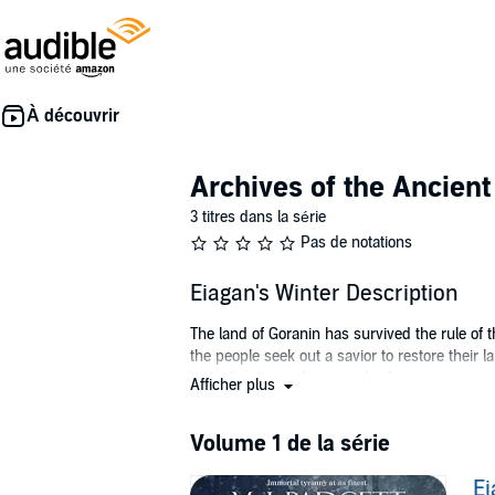
Archives of the Ancien
3 titres dans la série
Pas de notations
Eiagan's Winter Description
The land of Goranin has survived the rule of t
the people seek out a savior to restore their 
invite him in as their new leader.
Afficher plus
Eiagan Allurigard, the feared dragon-riding W
against her absolute authority. When her immo
Volume 1 de la série
nowhere to hide, she seeks out an unlikely all
Ei