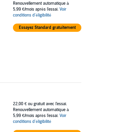
riarian ravages her land, Eiagan seeks
Renouvellement automatique à
rebels, a healer who believes he can save
5,99 €/mois après l'essai.
Voir
conditions d'éligibilité
hright at all costs - even if it means
Essayez Standard gratuitement
22,00 €
ou gratuit avec l'essai.
Renouvellement automatique à
5,99 €/mois après l'essai.
Voir
conditions d'éligibilité