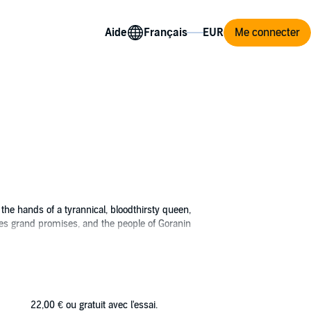
Aide
Me connecter
 the hands of a tyrannical, bloodthirsty queen,
akes grand promises, and the people of Goranin
 to the edge, stage uprisings, and revolt
 alive. With a gaping abdominal wound and
22,00 €
ou gratuit avec l'essai.