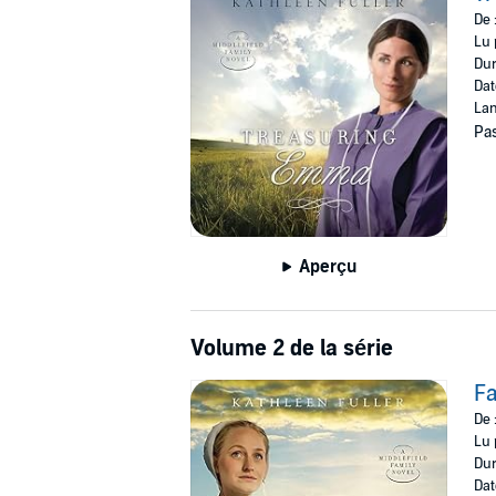
doesn't know quite how to accept it. Emma k
De 
Lu 
Dur
Dat
Lan
Pas
Aperçu
Volume 2 de la série
Fa
De 
Lu 
Dur
Dat