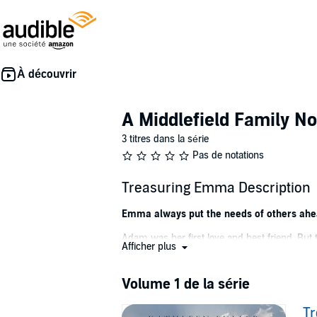
A Middlefield Family No
3 titres dans la série
Pas de notations
Treasuring Emma Description
Emma always put the needs of others ahead
Adam was her first love and best friend. But
Afficher plus
How could he have chosen the world over he
Now Adam is back in Middlefield and Emma can
Volume 1 de la série
that keeps him there . . . or perhaps just guilt.
T
When a newcomer arrives in town and shows an