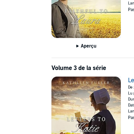
Lan
Pas
Aperçu
Volume 3 de la série
Le
De 
Lu 
Dur
Dat
Lan
Pas