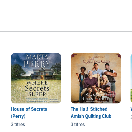
House of Secrets
The Half-Stitched
(Perry)
Amish Quilting Club
3 titres
3 titres