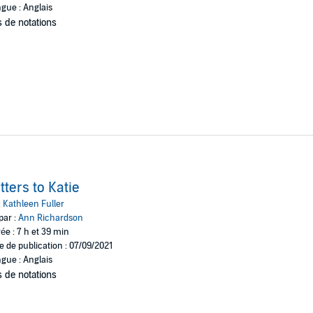
gue : Anglais
 de notations
tters to Katie
:
Kathleen Fuller
par :
Ann Richardson
ée : 7 h et 39 min
e de publication : 07/09/2021
gue : Anglais
 de notations