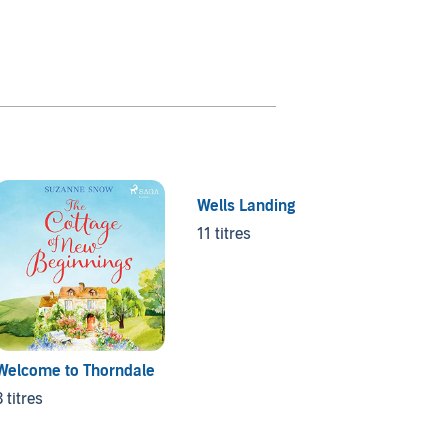
Wells Landing
Hope'
11 titres
4 titre
Welcome to Thorndale
3 titres