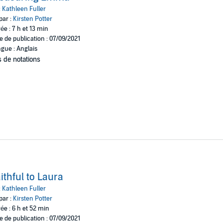
nows her Heavenly Father treasures her. But will her new beau?
:
Kathleen Fuller
par :
Kirsten Potter
ée : 7 h et 13 min
e de publication : 07/09/2021
gue : Anglais
 de notations
ithful to Laura
:
Kathleen Fuller
par :
Kirsten Potter
ée : 6 h et 52 min
e de publication : 07/09/2021