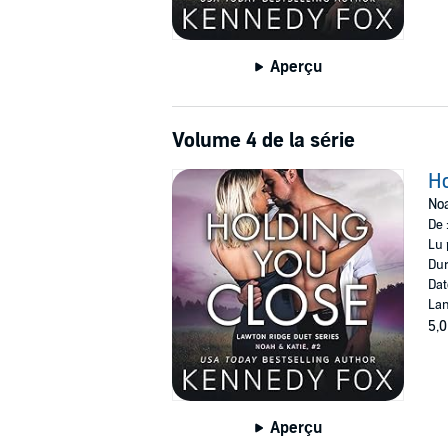
Aperçu
Volume 4 de la série
Ho
Noa
De 
Lu 
Dur
Dat
Lan
5,0
Aperçu