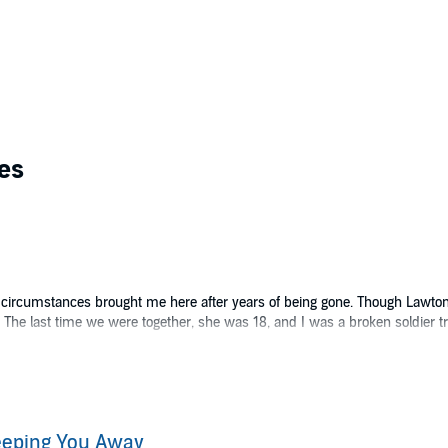
es
t circumstances brought me here after years of being gone. Though Lawto
The last time we were together, she was 18, and I was a broken soldier trans
e developed a bond I hadn’t anticipated. I crushed her heart the day I le
ay more complicated.
ke me - I should walk away again.
eeping You Away
hing I didn’t do, I trust no one, but Gemma gradually breaks down my walls