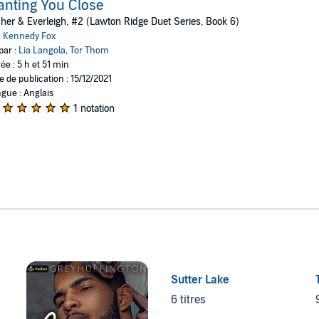
nting You Close
her & Everleigh, #2 (Lawton Ridge Duet Series, Book 6)
:
Kennedy Fox
par :
Lia Langola
,
Tor Thom
ée : 5 h et 51 min
e de publication : 15/12/2021
gue : Anglais
1 notation
Sutter Lake
6 titres