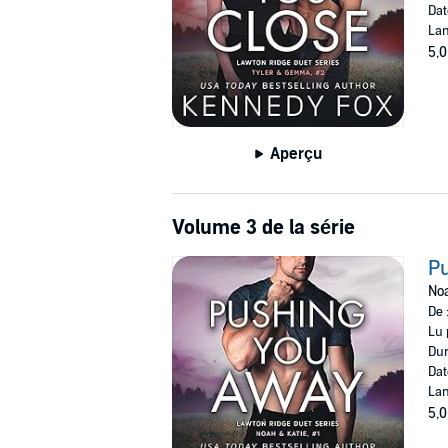
Dat
Lan
5,0
Aperçu
Volume 3 de la série
P
Noa
De 
Lu 
Dur
Dat
Lan
5,0