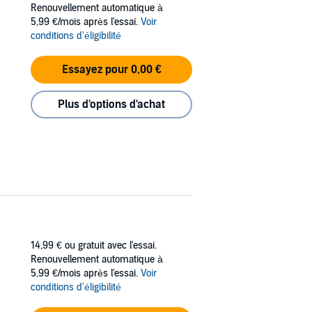
Renouvellement automatique à
nd she slowly draws me back in. It’s a battle
5,99 €/mois après l'essai.
Voir
conditions d'éligibilité
 one in the Tyler & Gemma duet and must be
Essayez pour 0,00 €
Plus d'options d'achat
14,99 €
ou gratuit avec l'essai.
Renouvellement automatique à
5,99 €/mois après l'essai.
Voir
conditions d'éligibilité