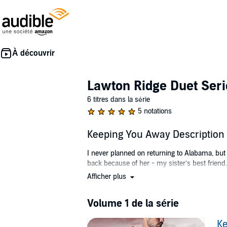
Lawton Ridge Duet Seri
6 titres dans la série
5 notations
Keeping You Away Description
I never planned on returning to Alabama, bu
back because of her - my sister’s best friend. 
Afficher plus
Gemma wrote to me while I was overseas and w
that her dad is my new boss, life just got w
Volume 1 de la série
Too sweet, too innocent, too good for a guy li
K
After serving five years in prison for somet