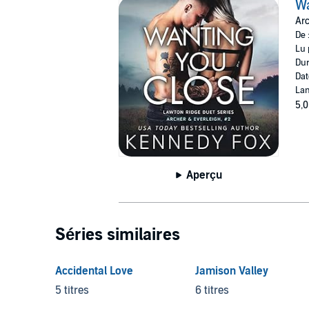
Wa
Arc
De 
Lu 
Dur
Dat
Lan
5,0
Aperçu
Séries similaires
Accidental Love
Jamison Valley
5 titres
6 titres