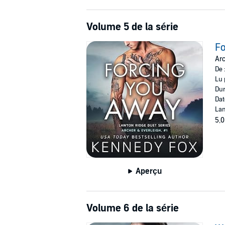
Volume 5 de la série
Fo
Arc
De 
Lu 
Dur
Dat
Lan
5,0
Aperçu
Volume 6 de la série