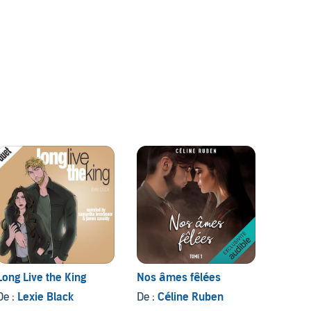
Bleedi
2 titre
Long Live the King
Nos âmes fêlées
Locked
De :
Lexie Black
De :
Céline Ruben
De :
El