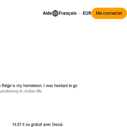
Aide
Me connecter
n Ridge is my hometown, I was hesitant to go
itioning to civilian life.
ft, something I’ve never forgotten. But now
14,01 €
ou gratuit avec l'essai.
 and exposes the pain I’ve hidden underneath.