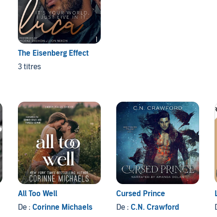
The Eisenberg Effect
3 titres
All Too Well
Cursed Prince
De :
Corinne Michaels
De :
C.N. Crawford