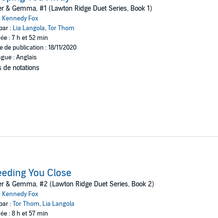
 but it’s nearly impossible when I hear her sweet humming while I work a
er & Gemma, #1 (Lawton Ridge Duet Series, Book 1)
 keep my restraint - especially since she’s engaged to another man.
:
Kennedy Fox
par :
Lia Langola
,
Tor Thom
cond chance romance with lots of small-town, Southern drama. It's book
ée : 7 h et 52 min
e de publication : 18/11/2020
gue : Anglais
 de notations
eding You Close
er & Gemma, #2 (Lawton Ridge Duet Series, Book 2)
:
Kennedy Fox
par :
Tor Thom
,
Lia Langola
ée : 8 h et 57 min