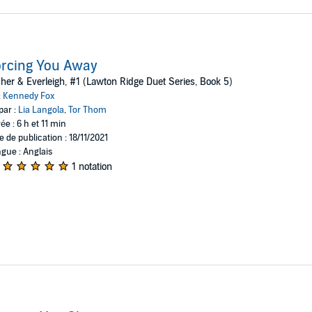
rcing You Away
her & Everleigh, #1 (Lawton Ridge Duet Series, Book 5)
:
Kennedy Fox
par :
Lia Langola
,
Tor Thom
ée : 6 h et 11 min
e de publication : 18/11/2021
gue : Anglais
1 notation