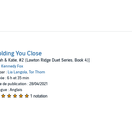
lding You Close
h & Katie, #2 (Lawton Ridge Duet Series, Book 4)]
:
Kennedy Fox
par :
Lia Langola
,
Tor Thom
ée : 6 h et 35 min
e de publication : 28/04/2021
gue : Anglais
1 notation