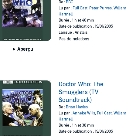
De :
BBC
Lu par :
Full Cast
,
Peter Purves
,
William
Hartnell
Durée : 1 h et 40 min
Date de publication : 19/01/2005
Langue : Anglais
Pas de notations
Aperçu
Doctor Who: The
Smugglers (TV
Soundtrack)
De :
Brian Hayles
Lu par :
Anneke Wills
,
Full Cast
,
William
Hartnell
Durée : 1 h et 38 min
Date de publication : 19/01/2005