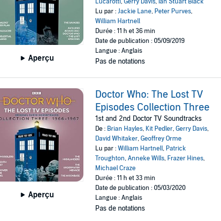
Lucarotti
,
Gerry Davis
,
Ian Stuart Black
Lu par :
Jackie Lane
,
Peter Purves
,
William Hartnell
Durée : 11 h et 36 min
Date de publication : 05/09/2019
Langue : Anglais
Aperçu
Pas de notations
Doctor Who: The Lost TV
Episodes Collection Three
1st and 2nd Doctor TV Soundtracks
De :
Brian Hayles
,
Kit Pedler
,
Gerry Davis
,
David Whitaker
,
Geoffrey Orme
Lu par :
William Hartnell
,
Patrick
Troughton
,
Anneke Wills
,
Frazer Hines
,
Michael Craze
Durée : 11 h et 33 min
Date de publication : 05/03/2020
Aperçu
Langue : Anglais
Pas de notations