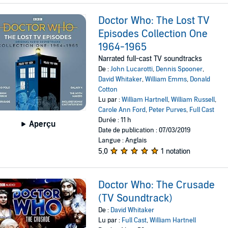
Doctor Who: The Lost TV
Episodes Collection One
1964-1965
Narrated full-cast TV soundtracks
De :
John Lucarotti
,
Dennis Spooner
,
David Whitaker
,
William Emms
,
Donald
Cotton
Lu par :
William Hartnell
,
William Russell
,
Carole Ann Ford
,
Peter Purves
,
Full Cast
Durée : 11 h
Aperçu
Date de publication : 07/03/2019
Langue : Anglais
5,0
1 notation
Doctor Who: The Crusade
(TV Soundtrack)
De :
David Whitaker
Lu par :
Full Cast
,
William Hartnell