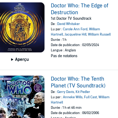
Doctor Who: The Edge of
Destruction
1st Doctor TV Soundtrack
De :
David Whitaker
Lu par :
Carole Ann Ford
,
William
Hartnell
,
Jacqueline Hill
,
William Russell
Durée : 1 h
Date de publication : 02/05/2024
Langue : Anglais
Pas de notations
Aperçu
Doctor Who: The Tenth
Planet (TV Soundtrack)
De :
Gerry Davis
,
Kit Pedler
Lu par :
Anneke Wills
,
Full Cast
,
William
Hartnell
Durée : 1 h et 46 min
Date de publication : 06/02/2006