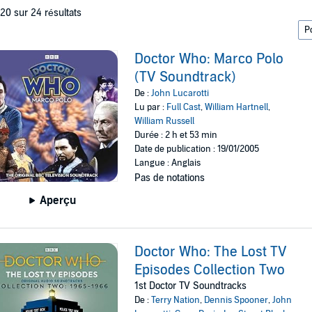
 20 sur 24 résultats
Doctor Who: Marco Polo
(TV Soundtrack)
De :
John Lucarotti
Lu par :
Full Cast
,
William Hartnell
,
William Russell
Durée : 2 h et 53 min
Date de publication : 19/01/2005
Langue : Anglais
Pas de notations
Aperçu
Doctor Who: The Lost TV
Episodes Collection Two
1st Doctor TV Soundtracks
De :
Terry Nation
,
Dennis Spooner
,
John