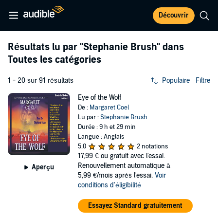
Découvrir
Résultats lu par
"Stephanie Brush"
dans
Toutes les catégories
1 - 20 sur 91 résultats
Populaire
Filtre
Eye of the Wolf
De :
Margaret Coel
Lu par :
Stephanie Brush
Durée : 9 h et 29 min
Langue : Anglais
5,0
2 notations
17,99 €
ou gratuit avec l'essai.
Renouvellement automatique à
Aperçu
5,99 €/mois après l'essai.
Voir
conditions d'éligibilité
Essayez Standard gratuitement