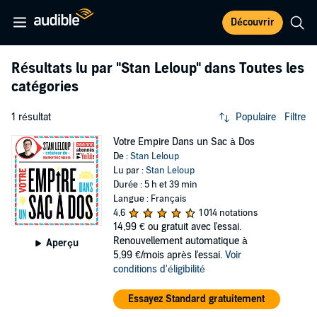
Découvrir
Résultats lu par
"Stan Leloup"
dans Toutes les
catégories
1 résultat
Populaire
Filtre
Votre Empire Dans un Sac à Dos
De :
Stan Leloup
Lu par :
Stan Leloup
Durée : 5 h et 39 min
Langue : Français
4,6
1 014 notations
14,99 €
ou gratuit avec l'essai.
Renouvellement automatique à
Aperçu
5,99 €/mois après l'essai.
Voir
conditions d'éligibilité
Essayez Standard gratuitement