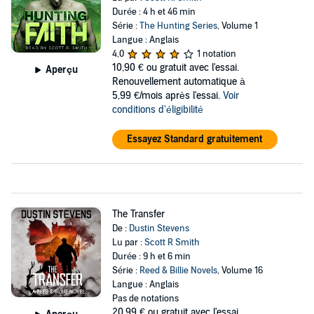
Durée : 4 h et 46 min
Série :
The Hunting Series
, Volume 1
Langue : Anglais
4,0
1 notation
10,90 €
ou gratuit avec l'essai.
Aperçu
Renouvellement automatique à
5,99 €/mois après l'essai.
Voir
conditions d'éligibilité
Essayez Standard gratuitement
The Transfer
De :
Dustin Stevens
Lu par :
Scott R Smith
Durée : 9 h et 6 min
Série :
Reed & Billie Novels
, Volume 16
Langue : Anglais
Pas de notations
20,99 €
ou gratuit avec l'essai.