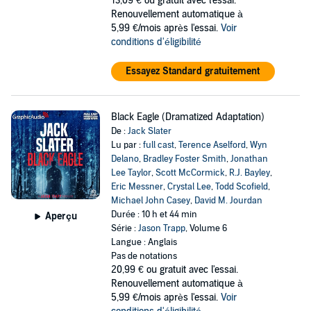
13,09 €
ou gratuit avec l'essai.
Renouvellement automatique à
5,99 €/mois après l'essai.
Voir
conditions d'éligibilité
Essayez Standard gratuitement
Black Eagle (Dramatized Adaptation)
De :
Jack Slater
Lu par :
full cast
,
Terence Aselford
,
Wyn
Delano
,
Bradley Foster Smith
,
Jonathan
Lee Taylor
,
Scott McCormick
,
R.J. Bayley
,
Eric Messner
,
Crystal Lee
,
Todd Scofield
,
Michael John Casey
,
David M. Jourdan
Durée : 10 h et 44 min
Aperçu
Série :
Jason Trapp
, Volume 6
Langue : Anglais
Pas de notations
20,99 €
ou gratuit avec l'essai.
Renouvellement automatique à
5,99 €/mois après l'essai.
Voir