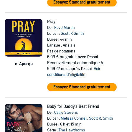
Essayez Standard gratuitement
Pray
De :
Rev J Martin
Lu par :
Scott R Smith
Durée : 44 min
Langue : Anglais
Pas de notations
6,99 €
ou gratuit avec l'essai.
Renouvellement automatique à
Aperçu
5,99 €/mois après l'essai.
Voir
conditions d'éligibilité
Essayez Standard gratuitement
Baby for Daddy's Best Friend
De :
Callie Stevens
Lu par :
Melissa Connell
,
Scott R. Smith
Durée : 6 h et 15 min
Série :
The Hawthorns