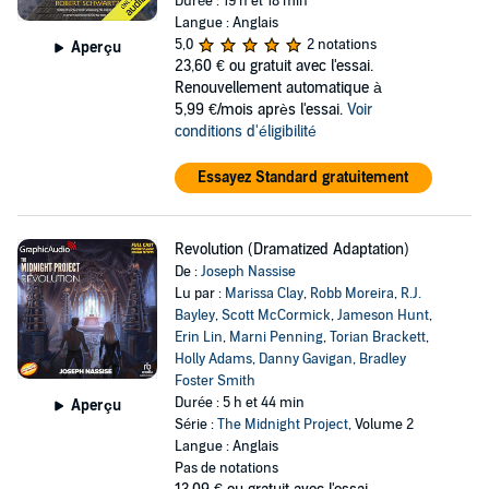
Durée : 19 h et 18 min
Langue : Anglais
5,0
2 notations
Aperçu
23,60 €
ou gratuit avec l'essai.
Renouvellement automatique à
5,99 €/mois après l'essai.
Voir
conditions d'éligibilité
Essayez Standard gratuitement
Revolution (Dramatized Adaptation)
De :
Joseph Nassise
Lu par :
Marissa Clay
,
Robb Moreira
,
R.J.
Bayley
,
Scott McCormick
,
Jameson Hunt
,
Erin Lin
,
Marni Penning
,
Torian Brackett
,
Holly Adams
,
Danny Gavigan
,
Bradley
Foster Smith
Durée : 5 h et 44 min
Aperçu
Série :
The Midnight Project
, Volume 2
Langue : Anglais
Pas de notations