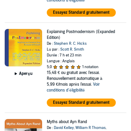
conditions d'éligibilité
Essayez Standard gratuitement
Explaining Postmodernism (Expanded
Edition)
De :
Stephen R. C. Hicks
Lu par :
Scott R. Smith
Durée : 7 h et 23 min
Langue : Anglais
5,0
1 notation
15,48 €
ou gratuit avec l'essai.
Aperçu
Renouvellement automatique à
5,99 €/mois après l'essai.
Voir
conditions d'éligibilité
Essayez Standard gratuitement
Myths about Ayn Rand
De :
David Kelley
,
William R Thomas
,