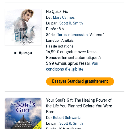
No Quick Fix
De :
Mary Calmes
Lu par :
Scott R. Smith
Durée : 8 h
Série :
Torus Intercession
, Volume 1
Langue : Anglais
Pas de notations
14,99 €
ou gratuit avec l'essai.
Aperçu
Renouvellement automatique à
5,99 €/mois après l'essai.
Voir
conditions d'éligibilité
Essayez Standard gratuitement
Your Soul's Gift: The Healing Power of
the Life You Planned Before You Were
Born
De :
Robert Schwartz
Lu par :
Scott R. Smith