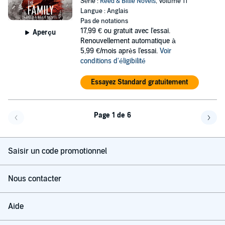
Série :
Reed & Billie Novels
, Volume 11
Langue : Anglais
Pas de notations
17,99 €
ou gratuit avec l'essai.
Aperçu
Renouvellement automatique à
5,99 €/mois après l'essai.
Voir
conditions d'éligibilité
Essayez Standard gratuitement
Page 1 de 6
Page précédente
Page 
Saisir un code promotionnel
Nous contacter
Aide