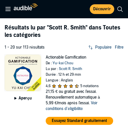
Découvrir
Résultats lu par
"Scott R. Smith"
dans Toutes
les catégories
1 - 20 sur 113 résultats
Populaire
Filtre
Actionable Gamification
De :
Yu-kai Chou
Lu par :
Scott R. Smith
Durée : 12 h et 29 min
Langue : Anglais
4,6
5 notations
21,15 €
ou gratuit avec l'essai.
Renouvellement automatique à
Aperçu
5,99 €/mois après l'essai.
Voir
conditions d'éligibilité
Essayez Standard gratuitement