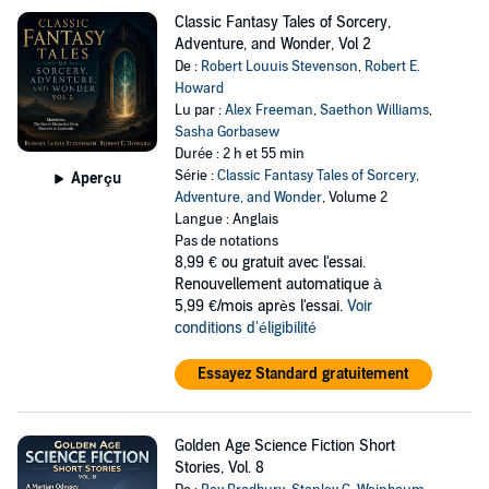
Classic Fantasy Tales of Sorcery,
Adventure, and Wonder, Vol 2
De :
Robert Louuis Stevenson
,
Robert E.
Howard
Lu par :
Alex Freeman
,
Saethon Williams
,
Sasha Gorbasew
Durée : 2 h et 55 min
Série :
Classic Fantasy Tales of Sorcery,
Aperçu
Adventure, and Wonder
, Volume 2
Langue : Anglais
Pas de notations
8,99 €
ou gratuit avec l'essai.
Renouvellement automatique à
5,99 €/mois après l'essai.
Voir
conditions d'éligibilité
Essayez Standard gratuitement
Golden Age Science Fiction Short
Stories, Vol. 8