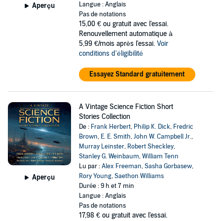
Langue : Anglais
Aperçu
Pas de notations
15,00 €
ou gratuit avec l'essai.
Renouvellement automatique à
5,99 €/mois après l'essai.
Voir
conditions d'éligibilité
Essayez Standard gratuitement
A Vintage Science Fiction Short
Stories Collection
De :
Frank Herbert
,
Philip K. Dick
,
Fredric
Brown
,
E. E. Smith
,
John W. Campbell Jr.
,
Murray Leinster
,
Robert Sheckley
,
Stanley G. Weinbaum
,
William Tenn
Lu par :
Alex Freeman
,
Sasha Gorbasew
,
Rory Young
,
Saethon Williams
Aperçu
Durée : 9 h et 7 min
Langue : Anglais
Pas de notations
17,98 €
ou gratuit avec l'essai.