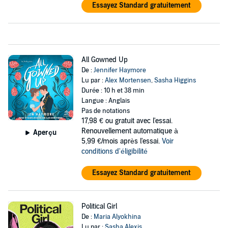
Essayez Standard gratuitement
All Gowned Up
De :
Jennifer Haymore
Lu par :
Alex Mortensen
,
Sasha Higgins
Durée : 10 h et 38 min
Langue : Anglais
Pas de notations
17,98 €
ou gratuit avec l'essai.
Renouvellement automatique à
Aperçu
5,99 €/mois après l'essai.
Voir
conditions d'éligibilité
Essayez Standard gratuitement
Political Girl
De :
Maria Alyokhina
Lu par :
Sasha Alexis