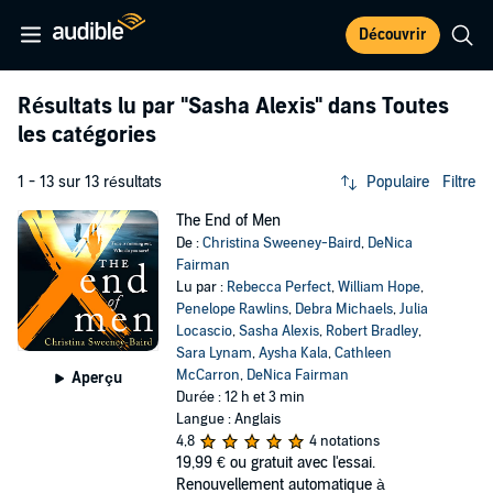
Découvrir
Résultats lu par
"Sasha Alexis"
dans Toutes
les catégories
1 - 13 sur 13 résultats
Populaire
Filtre
The End of Men
De :
Christina Sweeney-Baird
,
DeNica
Fairman
Lu par :
Rebecca Perfect
,
William Hope
,
Penelope Rawlins
,
Debra Michaels
,
Julia
Locascio
,
Sasha Alexis
,
Robert Bradley
,
Sara Lynam
,
Aysha Kala
,
Cathleen
McCarron
,
DeNica Fairman
Aperçu
Durée : 12 h et 3 min
Langue : Anglais
4,8
4 notations
19,99 €
ou gratuit avec l'essai.
Renouvellement automatique à