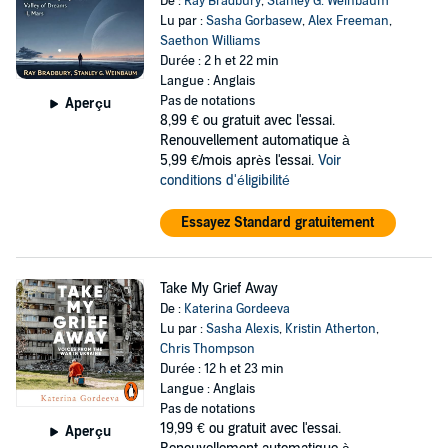
De :
Ray Bradbury
,
Stanley G. Weinbaum
Lu par :
Sasha Gorbasew
,
Alex Freeman
,
Saethon Williams
Durée : 2 h et 22 min
Langue : Anglais
Pas de notations
Aperçu
8,99 €
ou gratuit avec l'essai.
Renouvellement automatique à
5,99 €/mois après l'essai.
Voir
conditions d'éligibilité
Essayez Standard gratuitement
Take My Grief Away
De :
Katerina Gordeeva
Lu par :
Sasha Alexis
,
Kristin Atherton
,
Chris Thompson
Durée : 12 h et 23 min
Langue : Anglais
Pas de notations
19,99 €
ou gratuit avec l'essai.
Aperçu