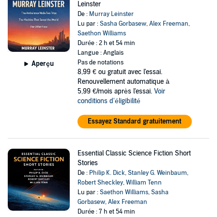
Leinster
De :
Murray Leinster
Lu par :
Sasha Gorbasew
,
Alex Freeman
,
Saethon Williams
Durée : 2 h et 54 min
Langue : Anglais
Pas de notations
Aperçu
8,99 €
ou gratuit avec l'essai.
Renouvellement automatique à
5,99 €/mois après l'essai.
Voir
conditions d'éligibilité
Essayez Standard gratuitement
Essential Classic Science Fiction Short
Stories
De :
Philip K. Dick
,
Stanley G. Weinbaum
,
Robert Sheckley
,
William Tenn
Lu par :
Saethon Williams
,
Sasha
Gorbasew
,
Alex Freeman
Durée : 7 h et 54 min