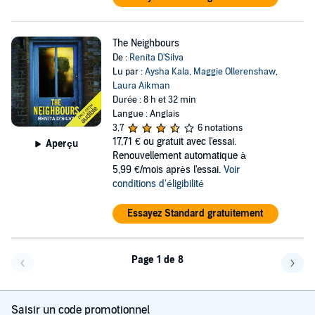
The Neighbours
De :
Renita D'Silva
Lu par :
Aysha Kala
,
Maggie Ollerenshaw
,
Laura Aikman
Durée : 8 h et 32 min
Langue : Anglais
3,7
6 notations
17,71 €
ou gratuit avec l'essai.
Aperçu
Renouvellement automatique à
5,99 €/mois après l'essai.
Voir
conditions d'éligibilité
Essayez Standard gratuitement
Page 1 de 8
Page précédente
Page 
Saisir un code promotionnel