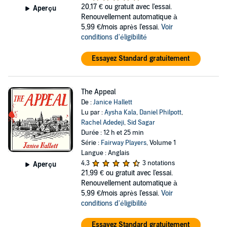
20,17 €
ou gratuit avec l'essai.
Aperçu
Renouvellement automatique à
5,99 €/mois après l'essai.
Voir
conditions d'éligibilité
Essayez Standard gratuitement
The Appeal
De :
Janice Hallett
Lu par :
Aysha Kala
,
Daniel Philpott
,
Rachel Adedeji
,
Sid Sagar
Durée : 12 h et 25 min
Série :
Fairway Players
, Volume 1
Langue : Anglais
4,3
3 notations
Aperçu
21,99 €
ou gratuit avec l'essai.
Renouvellement automatique à
5,99 €/mois après l'essai.
Voir
conditions d'éligibilité
Essayez Standard gratuitement