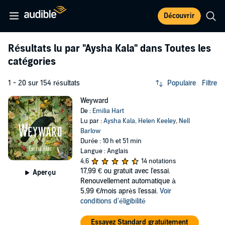
Découvrir
Résultats lu par
"Aysha Kala"
dans Toutes les
catégories
1 - 20 sur 154 résultats
Populaire
Filtre
Weyward
De :
Emilia Hart
Lu par :
Aysha Kala
,
Helen Keeley
,
Nell
Barlow
Durée : 10 h et 51 min
Langue : Anglais
4,6
14 notations
17,99 €
ou gratuit avec l'essai.
Aperçu
Renouvellement automatique à
5,99 €/mois après l'essai.
Voir
conditions d'éligibilité
Essayez Standard gratuitement