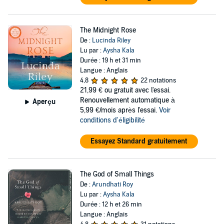
The Midnight Rose
De :
Lucinda Riley
Lu par :
Aysha Kala
Durée : 19 h et 31 min
Langue : Anglais
4,8
22 notations
21,99 €
ou gratuit avec l'essai.
Renouvellement automatique à
Aperçu
5,99 €/mois après l'essai.
Voir
conditions d'éligibilité
Essayez Standard gratuitement
The God of Small Things
De :
Arundhati Roy
Lu par :
Aysha Kala
Durée : 12 h et 26 min
Langue : Anglais