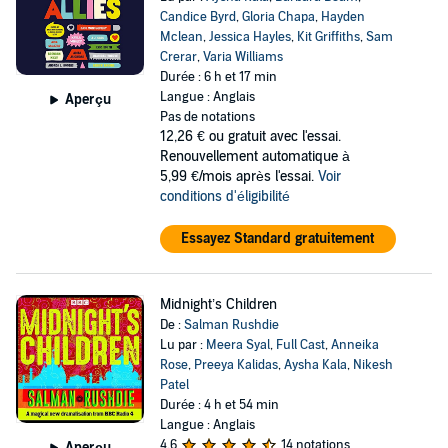
Candice Byrd
,
Gloria Chapa
,
Hayden
Mclean
,
Jessica Hayles
,
Kit Griffiths
,
Sam
Crerar
,
Varia Williams
Durée : 6 h et 17 min
Langue : Anglais
Aperçu
Pas de notations
12,26 €
ou gratuit avec l'essai.
Renouvellement automatique à
5,99 €/mois après l'essai.
Voir
conditions d'éligibilité
Essayez Standard gratuitement
Midnight’s Children
De :
Salman Rushdie
Lu par :
Meera Syal
,
Full Cast
,
Anneika
Rose
,
Preeya Kalidas
,
Aysha Kala
,
Nikesh
Patel
Durée : 4 h et 54 min
Langue : Anglais
4,6
14 notations
Aperçu