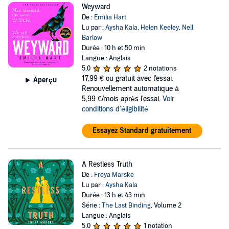
Weyward
De :
Emilia Hart
Lu par :
Aysha Kala
,
Helen Keeley
,
Nell
Barlow
Durée : 10 h et 50 min
Langue : Anglais
5,0
2 notations
17,99 €
ou gratuit avec l'essai.
Aperçu
Renouvellement automatique à
5,99 €/mois après l'essai.
Voir
conditions d'éligibilité
Essayez Standard gratuitement
A Restless Truth
De :
Freya Marske
Lu par :
Aysha Kala
Durée : 13 h et 43 min
Série :
The Last Binding
, Volume 2
Langue : Anglais
5,0
1 notation