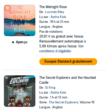
The Midnight Rose
De :
Lucinda Riley
Lu par :
Aysha Kala
Durée : 19 h et 31 min
Langue : Anglais
Pas de notations
20,61 €
ou gratuit avec l'essai.
Renouvellement automatique à
Aperçu
5,99 €/mois après l'essai.
Voir
conditions d'éligibilité
Essayez Standard gratuitement
The Secret Explorers and the Haunted
Castle
De :
SJ King
Lu par :
Aysha Kala
Durée : 1 h et 13 min
Série :
The Secret Explorers
, Volume 10
Langue : Anglais