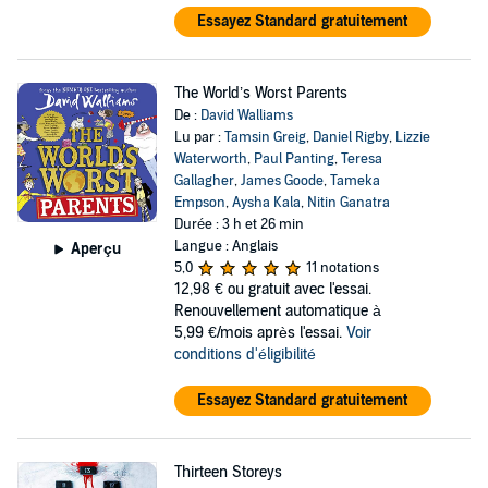
Essayez Standard gratuitement
The World’s Worst Parents
De :
David Walliams
Lu par :
Tamsin Greig
,
Daniel Rigby
,
Lizzie
Waterworth
,
Paul Panting
,
Teresa
Gallagher
,
James Goode
,
Tameka
Empson
,
Aysha Kala
,
Nitin Ganatra
Durée : 3 h et 26 min
Langue : Anglais
Aperçu
5,0
11 notations
12,98 €
ou gratuit avec l'essai.
Renouvellement automatique à
5,99 €/mois après l'essai.
Voir
conditions d'éligibilité
Essayez Standard gratuitement
Thirteen Storeys