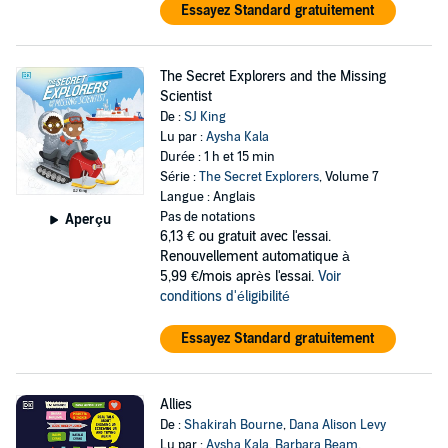
Essayez Standard gratuitement
The Secret Explorers and the Missing
Scientist
De :
SJ King
Lu par :
Aysha Kala
Durée : 1 h et 15 min
Série :
The Secret Explorers
, Volume 7
Langue : Anglais
Pas de notations
Aperçu
6,13 €
ou gratuit avec l'essai.
Renouvellement automatique à
5,99 €/mois après l'essai.
Voir
conditions d'éligibilité
Essayez Standard gratuitement
Allies
De :
Shakirah Bourne
,
Dana Alison Levy
Lu par :
Aysha Kala
,
Barbara Beam
,