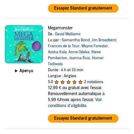
Essayez Standard gratuitement
Megamonster
De :
David Walliams
Lu par :
Samantha Bond
,
Jim Broadbent
,
Frances de la Tour
,
Wayne Forester
,
Aysha Kala
,
Anne Odeke
,
Steve
Pemberton
,
Joanna Ruiz
,
Homer
Todiwala
Durée : 4 h et 33 min
Aperçu
Langue : Anglais
5,0
2 notations
12,99 €
ou gratuit avec l'essai.
Renouvellement automatique à
5,99 €/mois après l'essai.
Voir
conditions d'éligibilité
Essayez Standard gratuitement