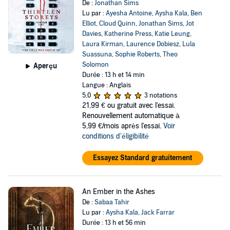
De :
Jonathan Sims
Lu par :
Ayesha Antoine
,
Aysha Kala
,
Ben
Elliot
,
Cloud Quinn
,
Jonathan Sims
,
Jot
Davies
,
Katherine Press
,
Katie Leung
,
Laura Kirman
,
Laurence Dobiesz
,
Lula
Suassuna
,
Sophie Roberts
,
Theo
Solomon
Aperçu
Durée : 13 h et 14 min
Langue : Anglais
5,0
3 notations
21,99 €
ou gratuit avec l'essai.
Renouvellement automatique à
5,99 €/mois après l'essai.
Voir
conditions d'éligibilité
Essayez Standard gratuitement
An Ember in the Ashes
De :
Sabaa Tahir
Lu par :
Aysha Kala
,
Jack Farrar
Durée : 13 h et 56 min