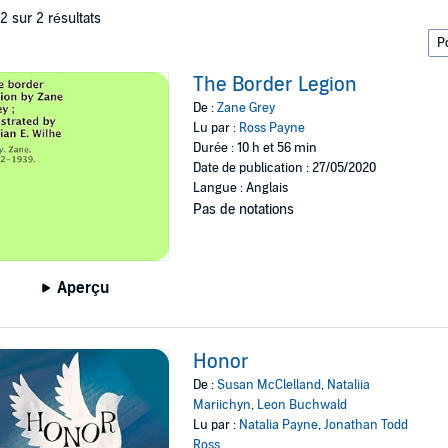
 2 sur 2 résultats
The Border Legion
De :
Zane Grey
Lu par :
Ross Payne
Durée : 10 h et 56 min
Date de publication : 27/05/2020
Langue : Anglais
Pas de notations
Aperçu
Honor
De :
Susan McClelland
,
Nataliia
Mariichyn
,
Leon Buchwald
Lu par :
Natalia Payne
,
Jonathan Todd
Ross