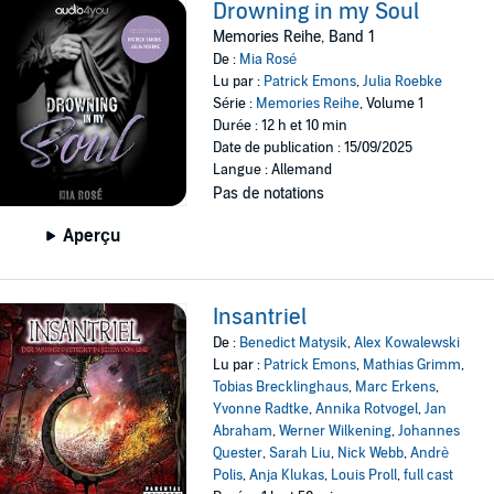
Drowning in my Soul
Memories Reihe, Band 1
De :
Mia Rosé
Lu par :
Patrick Emons
,
Julia Roebke
Série :
Memories Reihe
, Volume 1
Durée : 12 h et 10 min
Date de publication : 15/09/2025
Langue : Allemand
Pas de notations
Aperçu
Insantriel
De :
Benedict Matysik
,
Alex Kowalewski
Lu par :
Patrick Emons
,
Mathias Grimm
,
Tobias Brecklinghaus
,
Marc Erkens
,
Yvonne Radtke
,
Annika Rotvogel
,
Jan
Abraham
,
Werner Wilkening
,
Johannes
Quester
,
Sarah Liu
,
Nick Webb
,
Andrè
Polis
,
Anja Klukas
,
Louis Proll
,
full cast