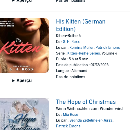
Aperçu
Pas de notations
His Kitten (German
Edition)
Kitten-Reihe 4
De :
S. H. Roxx
Lu par :
Romina Müller
,
Patrick Emons
Série :
Kitten-Reihe Series
, Volume 4
Durée : 5 h et 5 min
Date de publication : 07/12/2025
Langue : Allemand
Pas de notations
Aperçu
The Hope of Christmas
Wenn Weihnachten zum Wunder wird
De :
Mia Rosé
Lu par :
Belinda Zettelmeier-Jürga
,
Patrick Emons