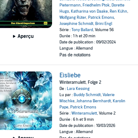
Pietermann
,
Friedhelm Ptok
,
Dorette
Hugo
,
Katharina von Daake
,
Ren Kühn
,
Wolfgang Rüter
,
Patrick Emons
,
Josephine Schmidt
,
Brini Engl
Série :
Tony Ballard
, Volume 56
Aperçu
Durée : 1 h et 20 min
Date de publication : 09/02/2024
Langue : Allemand
Pas de notations
Eisliebe
Winteramulett, Folge 2
De :
Lara Kessing
Lu par :
Buddy Schmidt
,
Valerie
Mischke
,
Johanna Bernhardt
,
Karolin
Pape
,
Patrick Emons
Série :
Winteramulett
, Volume 2
Durée : 6 h et 9 min
Date de publication : 10/03/2026
Langue : Allemand