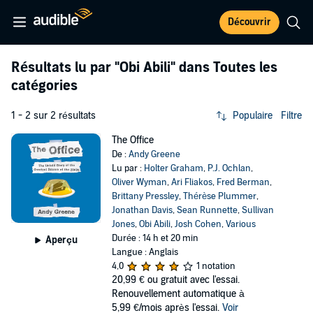
Découvrir
Résultats lu par
"Obi Abili"
dans Toutes les
catégories
1 - 2 sur 2 résultats
Populaire
Filtre
The Office
De :
Andy Greene
Lu par :
Holter Graham
,
P.J. Ochlan
,
Oliver Wyman
,
Ari Fliakos
,
Fred Berman
,
Brittany Pressley
,
Thérèse Plummer
,
Jonathan Davis
,
Sean Runnette
,
Sullivan
Jones
,
Obi Abili
,
Josh Cohen
,
Various
Durée : 14 h et 20 min
Aperçu
Langue : Anglais
4,0
1 notation
20,99 €
ou gratuit avec l'essai.
Renouvellement automatique à
5,99 €/mois après l'essai.
Voir