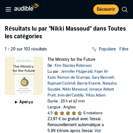
Découvrir
Résultats lu par
"Nikki Massoud"
dans Toutes
les catégories
1 - 20 sur 103 résultats
Populaire
Filtre
The Ministry for the Future
De :
Kim Stanley Robinson
Lu par :
Jennifer Fitzgerald
,
Fajer Al-
Kaisi
,
Ramon de Ocampo
,
Gary Bennett
,
Raphael Corkhill
,
Barrie Kreinik
,
Natasha
Soudek
,
Nikki Massoud
,
Joniece Abbott
Pratt
,
Inés del Castillo
,
Vikas Adam
Durée : 20 h et 42 min
Aperçu
Langue : Anglais
4,5
6 notations
23,97 €
ou gratuit avec l'essai.
Renouvellement automatique à
5,99 €/mois après l'essai.
Voir