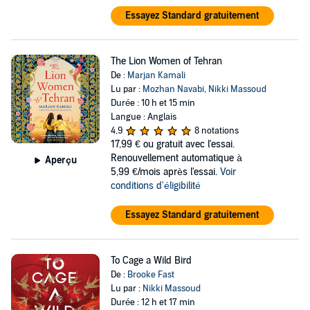
Essayez Standard gratuitement
The Lion Women of Tehran
De :
Marjan Kamali
Lu par :
Mozhan Navabi
,
Nikki Massoud
Durée : 10 h et 15 min
Langue : Anglais
4,9
8 notations
17,99 €
ou gratuit avec l'essai.
Renouvellement automatique à
Aperçu
5,99 €/mois après l'essai.
Voir
conditions d'éligibilité
Essayez Standard gratuitement
To Cage a Wild Bird
De :
Brooke Fast
Lu par :
Nikki Massoud
Durée : 12 h et 17 min