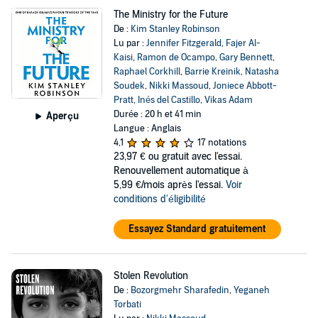
The Ministry for the Future
De :
Kim Stanley Robinson
Lu par :
Jennifer Fitzgerald
,
Fajer Al-
Kaisi
,
Ramon de Ocampo
,
Gary Bennett
,
Raphael Corkhill
,
Barrie Kreinik
,
Natasha
Soudek
,
Nikki Massoud
,
Joniece Abbott-
Pratt
,
Inés del Castillo
,
Vikas Adam
Durée : 20 h et 41 min
Aperçu
Langue : Anglais
4,1
17 notations
23,97 €
ou gratuit avec l'essai.
Renouvellement automatique à
5,99 €/mois après l'essai.
Voir
conditions d'éligibilité
Essayez Standard gratuitement
Stolen Revolution
De :
Bozorgmehr Sharafedin
,
Yeganeh
Torbati