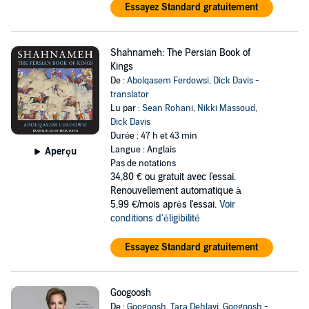
Essayez Standard gratuitement
Shahnameh: The Persian Book of
Kings
De :
Abolqasem Ferdowsi
,
Dick Davis -
translator
Lu par :
Sean Rohani
,
Nikki Massoud
,
Dick Davis
Durée : 47 h et 43 min
Langue : Anglais
Aperçu
Pas de notations
34,80 €
ou gratuit avec l'essai.
Renouvellement automatique à
5,99 €/mois après l'essai.
Voir
conditions d'éligibilité
Essayez Standard gratuitement
Googoosh
De :
Googoosh
,
Tara Dehlavi
,
Googoosh -