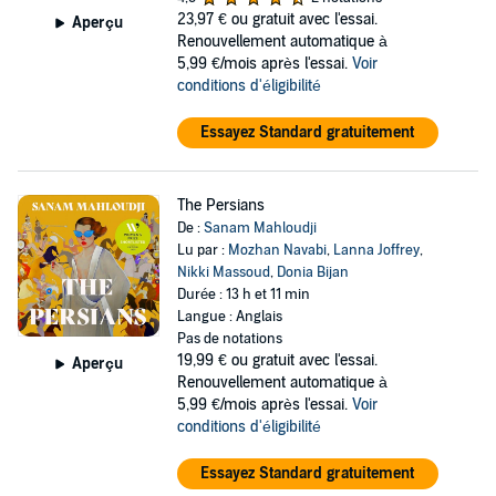
23,97 €
ou gratuit avec l'essai.
Aperçu
Renouvellement automatique à
5,99 €/mois après l'essai.
Voir
conditions d'éligibilité
Essayez Standard gratuitement
The Persians
De :
Sanam Mahloudji
Lu par :
Mozhan Navabi
,
Lanna Joffrey
,
Nikki Massoud
,
Donia Bijan
Durée : 13 h et 11 min
Langue : Anglais
Pas de notations
19,99 €
ou gratuit avec l'essai.
Aperçu
Renouvellement automatique à
5,99 €/mois après l'essai.
Voir
conditions d'éligibilité
Essayez Standard gratuitement