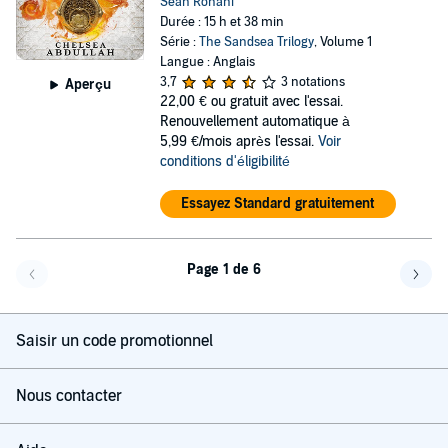
Sean Rohani
Durée : 15 h et 38 min
Série :
The Sandsea Trilogy
, Volume 1
Langue : Anglais
3,7
3 notations
Aperçu
22,00 €
ou gratuit avec l'essai.
Renouvellement automatique à
5,99 €/mois après l'essai.
Voir
conditions d'éligibilité
Essayez Standard gratuitement
Page 1 de 6
Page précédente
Page 
Saisir un code promotionnel
Nous contacter