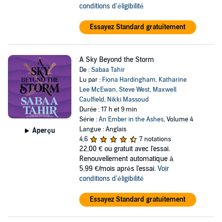
conditions d'éligibilité
Essayez Standard gratuitement
A Sky Beyond the Storm
De :
Sabaa Tahir
Lu par :
Fiona Hardingham
,
Katharine
Lee McEwan
,
Steve West
,
Maxwell
Caulfield
,
Nikki Massoud
Durée : 17 h et 9 min
Série :
An Ember in the Ashes
, Volume 4
Langue : Anglais
Aperçu
4,6
7 notations
22,00 €
ou gratuit avec l'essai.
Renouvellement automatique à
5,99 €/mois après l'essai.
Voir
conditions d'éligibilité
Essayez Standard gratuitement