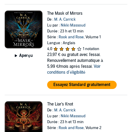
The Mask of Mirrors
De :
M. A. Carrick
Lu par :
Nikki Massoud
Durée : 23 h et 13 min
Série :
Rook and Rose
, Volume 1
Langue : Anglais
4,0
1 notation
23,97 €
ou gratuit avec l'essai.
Aperçu
Renouvellement automatique à
5,99 €/mois après l'essai.
Voir
conditions d'éligibilité
Essayez Standard gratuitement
The Liar's Knot
De :
M. A. Carrick
Lu par :
Nikki Massoud
Durée : 23 h et 13 min
Série :
Rook and Rose
, Volume 2