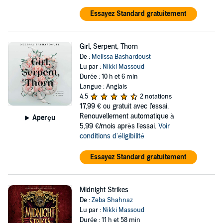
Essayez Standard gratuitement
Girl, Serpent, Thorn
De :
Melissa Bashardoust
Lu par :
Nikki Massoud
Durée : 10 h et 6 min
Langue : Anglais
4,5
2 notations
17,99 €
ou gratuit avec l'essai.
Renouvellement automatique à
Aperçu
5,99 €/mois après l'essai.
Voir
conditions d'éligibilité
Essayez Standard gratuitement
Midnight Strikes
De :
Zeba Shahnaz
Lu par :
Nikki Massoud
Durée : 11 h et 58 min