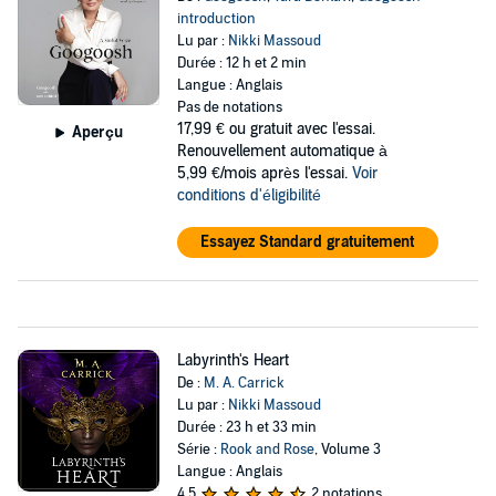
introduction
Lu par :
Nikki Massoud
Durée : 12 h et 2 min
Langue : Anglais
Pas de notations
17,99 €
ou gratuit avec l'essai.
Aperçu
Renouvellement automatique à
5,99 €/mois après l'essai.
Voir
conditions d'éligibilité
Essayez Standard gratuitement
Labyrinth's Heart
De :
M. A. Carrick
Lu par :
Nikki Massoud
Durée : 23 h et 33 min
Série :
Rook and Rose
, Volume 3
Langue : Anglais
4,5
2 notations