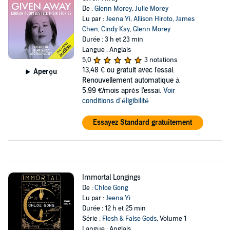
De :
Glenn Morey
,
Julie Morey
Lu par :
Jeena Yi
,
Allison Hiroto
,
James
Chen
,
Cindy Kay
,
Glenn Morey
Durée : 3 h et 23 min
Langue : Anglais
5,0
3 notations
13,48 €
ou gratuit avec l'essai.
Aperçu
Renouvellement automatique à
5,99 €/mois après l'essai.
Voir
conditions d'éligibilité
Essayez Standard gratuitement
Immortal Longings
De :
Chloe Gong
Lu par :
Jeena Yi
Durée : 12 h et 25 min
Série :
Flesh & False Gods
, Volume 1
Langue : Anglais