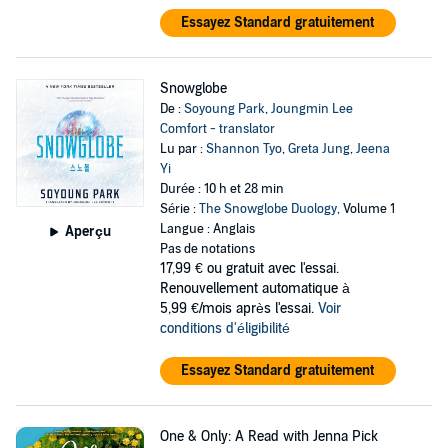
Essayez Standard gratuitement
Snowglobe
De :
Soyoung Park
,
Joungmin Lee
Comfort - translator
Lu par :
Shannon Tyo
,
Greta Jung
,
Jeena
Yi
Durée : 10 h et 28 min
Série :
The Snowglobe Duology
, Volume 1
Langue : Anglais
Aperçu
Pas de notations
17,99 €
ou gratuit avec l'essai.
Renouvellement automatique à
5,99 €/mois après l'essai.
Voir
conditions d'éligibilité
Essayez Standard gratuitement
One & Only: A Read with Jenna Pick