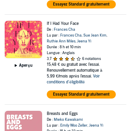
Essayez Standard gratuitement
If I Had Your Face
De :
Frances Cha
Lu par :
Frances Cha
,
Sue Jean Kim
,
Ruthie Ann Miles
,
Jeena Yi
Durée : 8 h et 10 min
Langue : Anglais
3,7
6 notations
15,48 €
ou gratuit avec l'essai.
Aperçu
Renouvellement automatique à
5,99 €/mois après l'essai.
Voir
conditions d'éligibilité
Essayez Standard gratuitement
Breasts and Eggs
De :
Mieko Kawakami
Lu par :
Emily Woo Zeller
,
Jeena Yi