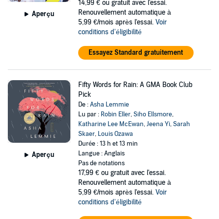
14,99 €
ou gratuit avec l'essai.
Renouvellement automatique à
Aperçu
5,99 €/mois après l'essai.
Voir
conditions d'éligibilité
Essayez Standard gratuitement
Fifty Words for Rain: A GMA Book Club
Pick
De :
Asha Lemmie
Lu par :
Robin Eller
,
Siho Ellsmore
,
Katharine Lee McEwan
,
Jeena Yi
,
Sarah
Skaer
,
Louis Ozawa
Durée : 13 h et 13 min
Langue : Anglais
Aperçu
Pas de notations
17,99 €
ou gratuit avec l'essai.
Renouvellement automatique à
5,99 €/mois après l'essai.
Voir
conditions d'éligibilité