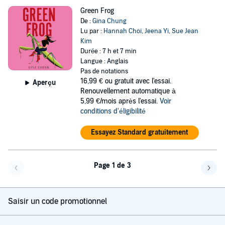
Green Frog
De :
Gina Chung
Lu par :
Hannah Choi
,
Jeena Yi
,
Sue Jean
Kim
Durée : 7 h et 7 min
Langue : Anglais
Pas de notations
16,99 €
ou gratuit avec l'essai.
Aperçu
Renouvellement automatique à
5,99 €/mois après l'essai.
Voir
conditions d'éligibilité
Essayez Standard gratuitement
Page 1 de 3
Page précédente
Page 
Saisir un code promotionnel