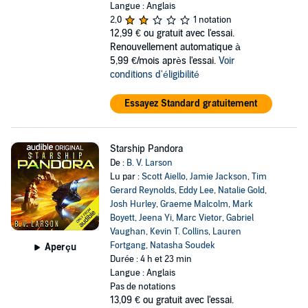
Langue : Anglais
2,0
1 notation
12,99 €
ou gratuit avec l'essai.
Renouvellement automatique à
5,99 €/mois après l'essai.
Voir
conditions d'éligibilité
Essayez Standard gratuitement
Starship Pandora
De :
B. V. Larson
Lu par :
Scott Aiello
,
Jamie Jackson
,
Tim
Gerard Reynolds
,
Eddy Lee
,
Natalie Gold
,
Josh Hurley
,
Graeme Malcolm
,
Mark
Boyett
,
Jeena Yi
,
Marc Vietor
,
Gabriel
Vaughan
,
Kevin T. Collins
,
Lauren
Fortgang
,
Natasha Soudek
Aperçu
Durée : 4 h et 23 min
Langue : Anglais
Pas de notations
13,09 €
ou gratuit avec l'essai.