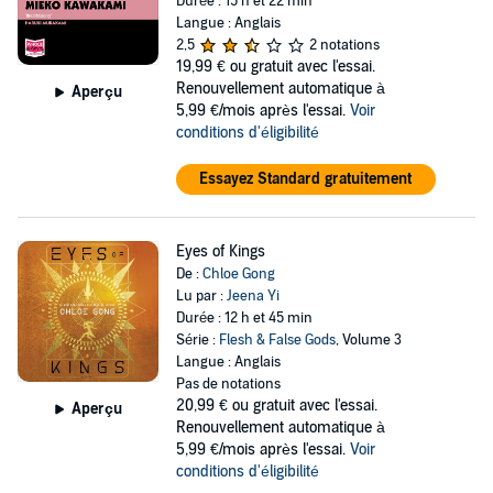
Durée : 15 h et 22 min
Langue : Anglais
2,5
2 notations
19,99 €
ou gratuit avec l'essai.
Renouvellement automatique à
Aperçu
5,99 €/mois après l'essai.
Voir
conditions d'éligibilité
Essayez Standard gratuitement
Eyes of Kings
De :
Chloe Gong
Lu par :
Jeena Yi
Durée : 12 h et 45 min
Série :
Flesh & False Gods
, Volume 3
Langue : Anglais
Pas de notations
20,99 €
ou gratuit avec l'essai.
Aperçu
Renouvellement automatique à
5,99 €/mois après l'essai.
Voir
conditions d'éligibilité