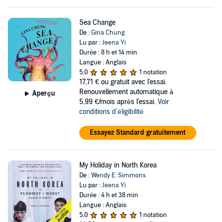
Sea Change
De :
Gina Chung
Lu par :
Jeena Yi
Durée : 8 h et 14 min
Langue : Anglais
5,0
1 notation
17,71 €
ou gratuit avec l'essai.
Renouvellement automatique à
Aperçu
5,99 €/mois après l'essai.
Voir
conditions d'éligibilité
Essayez Standard gratuitement
My Holiday in North Korea
De :
Wendy E. Simmons
Lu par :
Jeena Yi
Durée : 4 h et 38 min
Langue : Anglais
5,0
1 notation