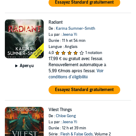
Essayez Standard gratuitement
Radiant
De :
Karina Sumner-Smith
Lu par :
Jeena Yi
Durée : 11 h et 54 min
Langue : Anglais
4,0
1 notation
17,99 €
ou gratuit avec l'essai.
Renouvellement automatique à
Aperçu
5,99 €/mois après l'essai.
Voir
conditions d'éligibilité
Essayez Standard gratuitement
Vilest Things
De :
Chloe Gong
Lu par :
Jeena Yi
Durée : 12 h et 39 min
Série :
Flesh & False Gods
, Volume 2