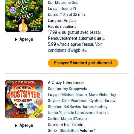
De :
Maurene Goo
Lu par :
Jeena Yi
Durée : 10 h et 32 min
Langue : Anglais
Pas de notations
17,99 €
ou gratuit avec l'essai.
Renouvellement automatique à
Aperçu
5,99 €/mois après l'essai.
Voir
conditions d'éligibilité
Essayez Standard gratuitement
A Crazy Inheritance
De :
Tommy Krappweis
Lu par :
Michael Braun
,
Marc Vietor
,
Jay
Snyder
,
Dina Pearlman
,
Cynthia Darlow
,
Stephen Bel Davies
,
James Fouhey
,
Jeena Yi
,
Jessie Cannizzaro
,
Kevin T.
Collins
,
Mateo D'Amato
Durée : 4 h et 25 min
Aperçu
Série :
Ghostsitter
, Volume 1