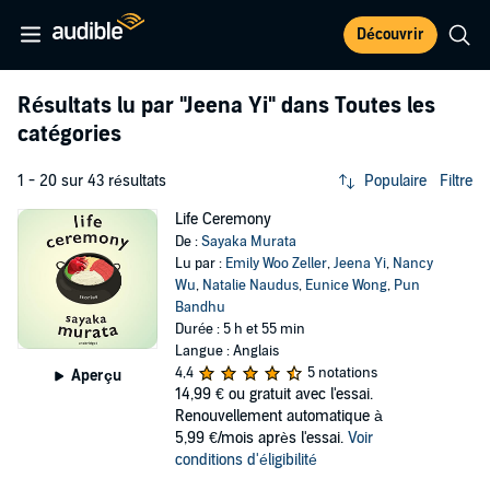
Découvrir
Résultats lu par
"Jeena Yi"
dans Toutes les
catégories
1 - 20 sur 43 résultats
Populaire
Filtre
Life Ceremony
De :
Sayaka Murata
Lu par :
Emily Woo Zeller
,
Jeena Yi
,
Nancy
Wu
,
Natalie Naudus
,
Eunice Wong
,
Pun
Bandhu
Durée : 5 h et 55 min
Langue : Anglais
4,4
5 notations
Aperçu
14,99 €
ou gratuit avec l'essai.
Renouvellement automatique à
5,99 €/mois après l'essai.
Voir
conditions d'éligibilité