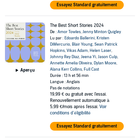
Essayez Standard gratuitement
The Best Short Stories 2024
De :
Amor Towles
,
Jenny Minton Quigley
Lu par :
Edoardo Ballerini
,
Kristen
DiMercurio
,
Blair Young
,
Sean Patrick
Hopkins
,
Vikas Adam
,
Helen Laser
,
Johnny Rey Diaz
,
Jeena Yi
,
Jason Culp
,
Annette Amelia Oliveira
,
Dylan Moore
,
Alana Kerr Collins
,
Full Cast
Aperçu
Durée : 13 h et 56 min
Langue : Anglais
Pas de notations
19,99 €
ou gratuit avec l'essai.
Renouvellement automatique à
5,99 €/mois après l'essai.
Voir
conditions d'éligibilité
Essayez Standard gratuitement